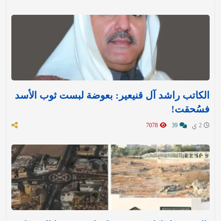
الكاتب راشد آل قنيعير: بعوضة لبست ثوب الأسد
فسُحقت!
2 ي
39
7078