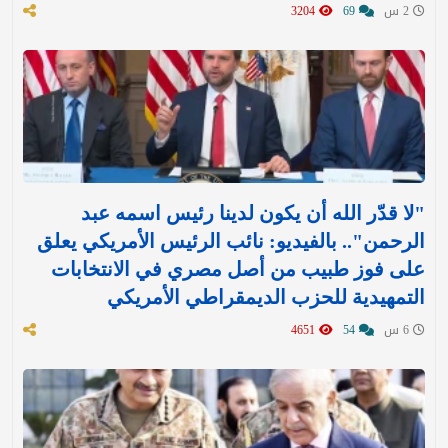
2 س
69
3204
"لا قدّر الله أن يكون لدينا رئيس اسمه عبد
الرحمن".. بالفيديو: نائب الرئيس الأمريكي يعلق
على فوز طبيب من أصل مصري في الانتخابات
التمهيدية للحزب الديمقراطي الأمريكي
6 س
54
4651