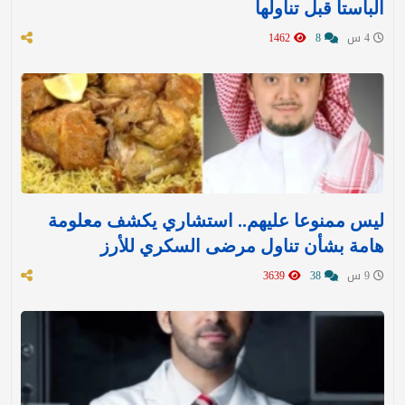
الباستا قبل تناولها
4 س
8
1462
ليس ممنوعا عليهم.. استشاري يكشف معلومة
هامة بشأن تناول مرضى السكري للأرز
9 س
38
3639