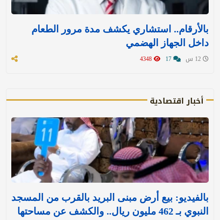
بالأرقام.. استشاري يكشف مدة مرور الطعام
داخل الجهاز الهضمي
12 س
17
4348
أخبار اقتصادية
بالفيديو: بيع أرض مبنى البريد بالقرب من المسجد
النبوي بـ 462 مليون ريال.. والكشف عن مساحتها