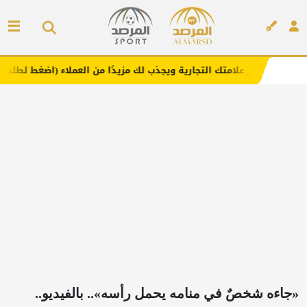
ز علامتك التجارية ويجذب لك مزيدًا من العملاء (اضغط لطلب الإعلان)
إعلان
«جاءه شخصٌ في منامه يحمل رأسه».. بالفيديو..