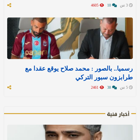
3 س
10
4605
رسميا.. بالصور : محمد صلاح يوقع عقدا مع
طرابزون سبور التركي
5 س
38
2461
أخبار فنية