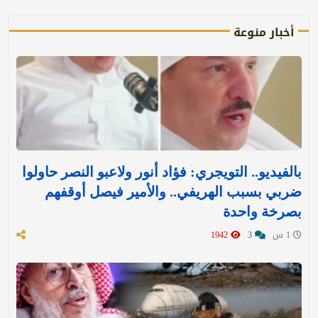
أخبار منوعة
بالفيديو.. التويجري: فؤاد أنور ولاعبو النصر حاولوا
ضربي بسبب الهريفي.. والأمير فيصل أوقفهم
بصرخة واحدة
1 س
3
1942