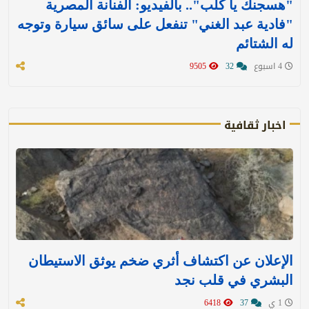
"هسجنك يا كلب".. بالفيديو: الفنانة المصرية
"فادية عبد الغني" تنفعل على سائق سيارة وتوجه
له الشتائم
4 اسبوع
32
9505
اخبار ثقافية
الإعلان عن اكتشاف أثري ضخم يوثق الاستيطان
البشري في قلب نجد
1 ي
37
6418