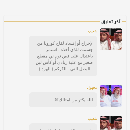
آخر تعليق
شعيب
لإخراج أو إفساد لقاح كورونا من
جسمك للذي أخذه : استمر
باعتدال على فص ثوم ني مقطع
صغير مع علبة زبادي أو كأس لبن
- البصل الني - الكركم ( الهرد )
مجهول
الله يكثر من امثالك💯
شعيب