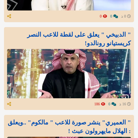
0 د
0
0
" الدبيخي " يعلق على لقطة للاعب النصر
كريستيانو رونالدو!
16 د
0
186
" العميري" ينشر صورة للاعب " مالكوم" ..ويعلق
: الهلال مايهرولون عبث !