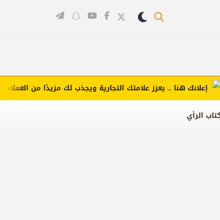
لانك هنا .. يعزز علامتك التجارية ويجذب لك مزيدًا من العملاء (اضغط 
تاب الرأي