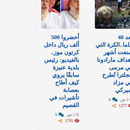
بعد 40
أحضروا 500
ما..الكرة التي
ألف ريال داخل
نعت أشهر
كرتون موز..
داف مارادونا
بالفيديو: رئيس
ي مرمى
بلدية عنيزة
جلترا تُطرح
سابقًا يروي
 مزاد
كيف أطاح
ميركي
بعصابة
تأشيرات في
6
2 س
1277
القصيم
9
2 س
1795