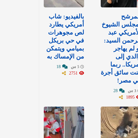
لمرشح
بالفيديو: شاب
مجلس الشيوخ
أمريكي يطارد
أمريكي عبد
لص مجوهرات
رحمن السيد:
في حي بريكل
 لم يهاجر
بميامي ويتمكن
لدي إلى
من الإمساك به
ريكا.. ربما
18
5 س
نت سائق أجرة
2751
ي مصر!
28
3 س
1895