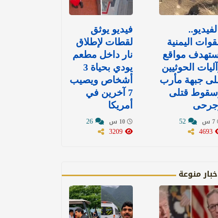
لفيديو..
فيديو يوثق
قوات اليمنية
لقطات لإطلاق
ستهدف مواقع
نار داخل مطعم
ليات الحوثيين
يودي بحياة 3
لى جبهة مأرب
أشخاص ويصيب
سقوط قتلى
7 آخرين في
جرحى
أمريكا
26
52
7 س
10 س
3209
4693
خبار منوعة