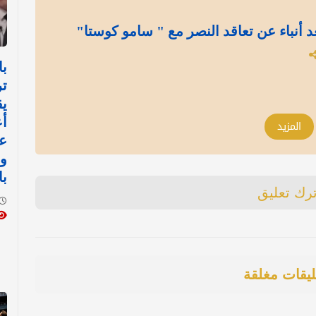
د أنباء عن تعاقد النصر مع " سامو كوستا"
با
تر
يق
أع
المزيد
عل
وا
با
ترك تعليق
ليقات مغلقة