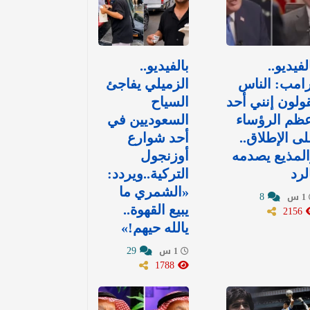
لفيديو..
بالفيديو..
امب: الناس
الزميلي يفاجئ
ولون إنني أحد
السياح
ظم الرؤساء
السعوديين في
ى الإطلاق..
أحد شوارع
لمذيع يصدمه
أوزنجول
لرد
التركية..ويردد:
«الشمري ما
8
1 س
2156
يبيع القهوة..
يالله حيهم!»
29
1 س
1788