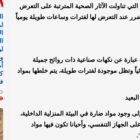
لتي تناولت الآثار الصحية المترتبة على التعرض
ا
رر عند التعرض لها لفترات وساعات طويلة يومياً
ل
ال
ال
لو
وا
 عبارة عن نكهات صناعية ذات روائح جميلة
أم
ً وتظل موجودة لفترات طويلة، يتم خلطها بمواد
ك
ف
لبعيد
 وجود مواد ضارة في البيئة المنزلية الداخلية،
ضرارها خلال 40 إلى 50 عاماً على الجهاز التنفسي، وأحيانا تكون فيها مواد
.