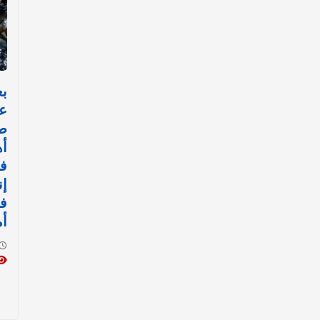
عا
ص
أه
ف
إن
في
أ