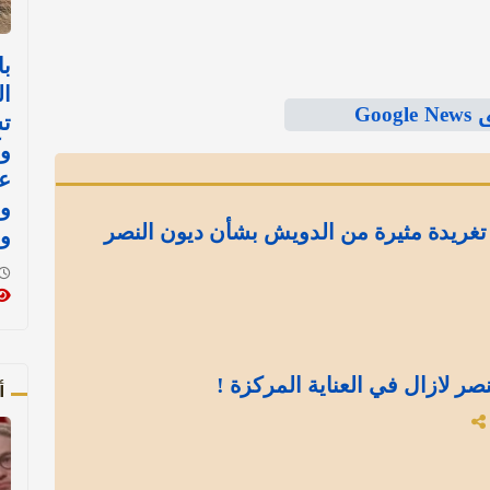
با
ال
Goo
ت
وآ
ع
و
.. تغريدة مثيرة من الدويش بشأن ديون النصر
و
نصر لازال في العناية المركزة !
أ