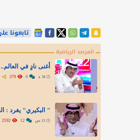
تابعونا على gle News
المرصد الرياضية
أغنى نادٍ في العالم
379
0
50 د
" البكيري" يغرد : ال
2592
12
13 س