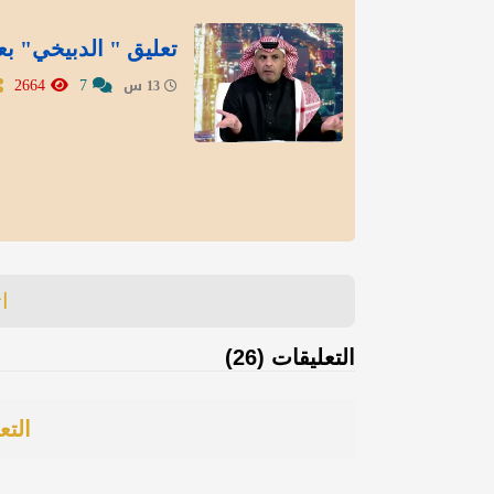
تعليق " الدبيخي" بع
2664
7
13 س
ا
التعليقات (26)
التع