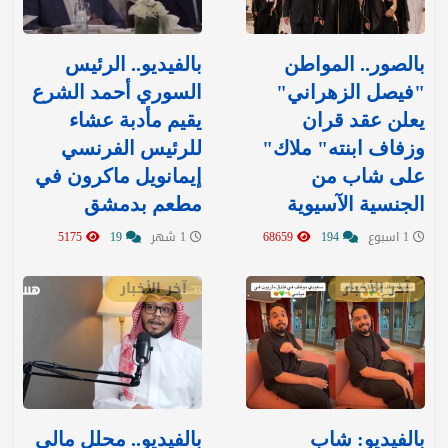
بالصور.. المواطن
بالفيديو.. الرئيس
"فيصل الزهراني"
السوري أحمد الشرع
يعلن عقد قران
يقيم مأدبة عشاء
وزفاف ابنته" ملاك"
للرئيس الفرنسي
على شاب من
إيمانويل ماكرون في
الجنسية الآسيوية
مطعم بدمشق
1 اسبوع
194
68659
1 شهر
19
5175
آخر الأخبار
آخر الأخبار
بالفيديو: شاب
بالفيديو.. محلل مالي