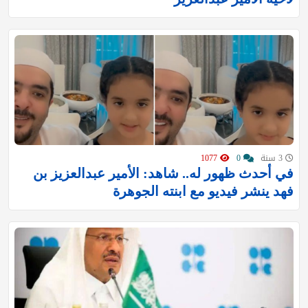
3 سنة
0
1077
في أحدث ظهور له.. شاهد: الأمير عبدالعزيز بن
فهد ينشر فيديو مع ابنته الجوهرة