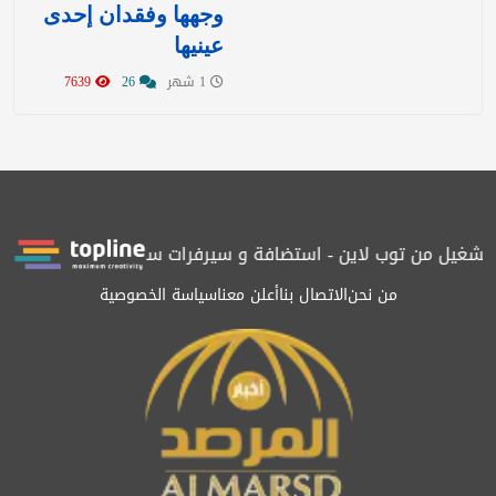
وجهها وفقدان إحدى
عينيها
1 شهر
26
7639
شغيل من توب لاين - استضافة و سيرفرات سعودية
المرصد حاصلة على ا
من نحن
الاتصال بنا
أعلن معنا
سياسة الخصوصية