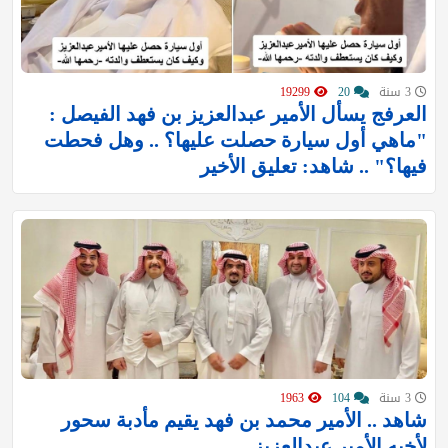
3 سنة
20
19299
العرفج يسأل الأمير عبدالعزيز بن فهد الفيصل :
"ماهي أول سيارة حصلت عليها؟ .. وهل فحطت
فيها؟" .. شاهد: تعليق الأخير
3 سنة
104
1963
شاهد .. الأمير محمد بن فهد يقيم مأدبة سحور
لأخيه الأمير عبدالعزيز