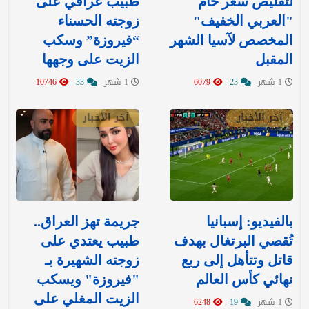
لتقليص سعر خام
طبيب عراقي على
"العربي الخفيف"
زوجته الحسناء
المخصص لآسيا الشهر
“فيروزة” وسكب
المقبل
الزيت على وجهها
1 شهر
23
6079
1 شهر
33
10746
آخر الأخبار
آخر الأخبار
بالفيديو: إسبانيا
جريمة تهز العراق..
تُقصي البرتغال بهدف
طبيب يعتدي على
قاتل وتتأهل إلى ربع
زوجته الشهيرة بـ
نهائي كأس العالم
"فيروزة" ويسكب
الزيت المغلي على
1 شهر
19
6248