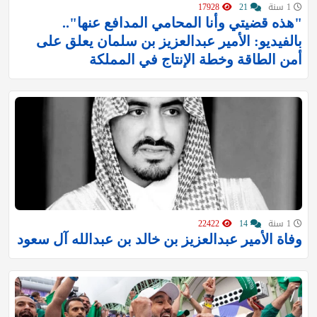
1 سنة
21
17928
"هذه قضيتي وأنا المحامي المدافع عنها"..
بالفيديو: الأمير عبدالعزيز بن سلمان يعلق على
أمن الطاقة وخطة الإنتاج في المملكة
1 سنة
14
22422
وفاة الأمير عبدالعزيز بن خالد بن عبدالله آل سعود