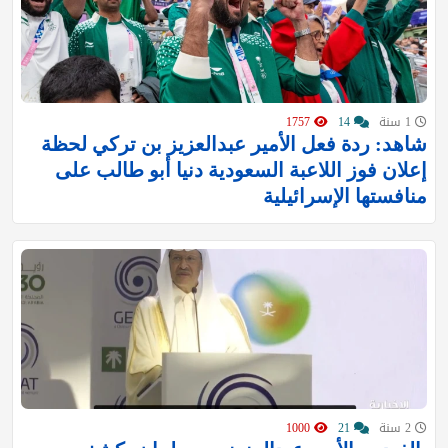
1 سنة
14
1757
شاهد: ردة فعل الأمير عبدالعزيز بن تركي لحظة
إعلان فوز اللاعبة السعودية دنيا أبو طالب على
منافستها الإسرائيلية
2 سنة
21
1000