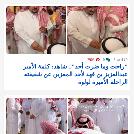
4 سنة
0
2903
"راحت وما ضرت أحد".. شاهد: كلمة الأمير
عبدالعزيز بن فهد لأحد المعزين عن شقيقته
الراحلة الأميرة لولوة