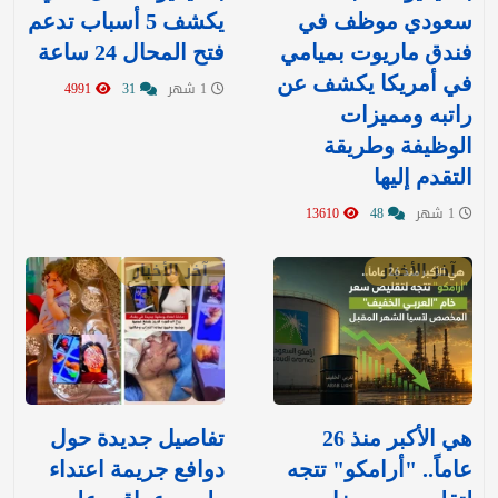
سعودي موظف في
يكشف 5 أسباب تدعم
فندق ماريوت بميامي
فتح المحال 24 ساعة
في أمريكا يكشف عن
1 شهر
31
4991
راتبه ومميزات
الوظيفة وطريقة
التقدم إليها
1 شهر
48
13610
آخر الأخبار
آخر الأخبار
هي الأكبر منذ 26
تفاصيل جديدة حول
عاماً.. "أرامكو" تتجه
دوافع جريمة اعتداء