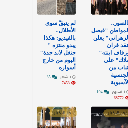
الصور..
لم يتبقَّ سوى
لمواطن "فيصل
الأطلال..
لزهراني" يعلن
بالفيديو: هكذا
قد قران
يبدو منتزه "
زفاف ابنته"
جنغل لاند جدة"
لاك" على
اليوم من خارج
اب من
أسواره
لجنسية
35
1 شهر
لآسيوية
7453
194
1 اسبوع
68772
آخر الأخبار
آخر الأخبار