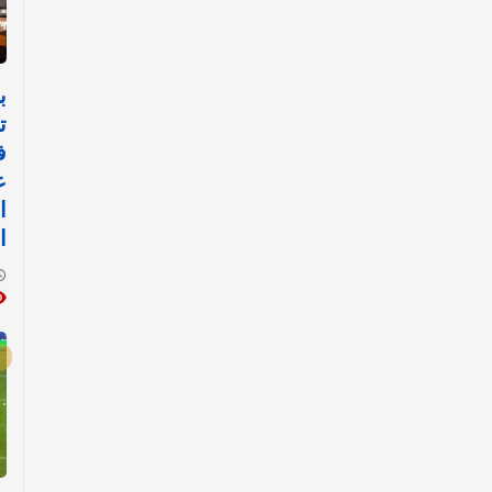
ب
ت
ف
ع
ا
ا