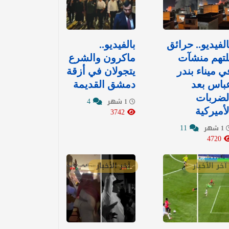
الفيديو.. حرائق
بالفيديو..
لتهم منشآت
ماكرون والشرع
ي ميناء بندر
يتجولان في أزقة
باس بعد
دمشق القديمة
لضربات
4
1 شهر
لأميركية
3742
11
1 شهر
4720
آخر الأخبار
آخر الأخبار