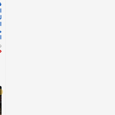
ف
ا
ل
ا
م
ا