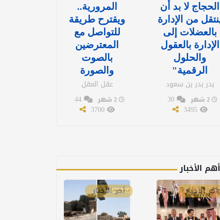
الحجاج لا بد أن
المرورية..
نتقل من الإدارة
ويقترح طريقة
بالعضلات إلى
للتواصل مع
الإدارة بالعقول
المعترضين
والحلول
بالصوت
الرقمية"
والصورة
بدر بدر بن سعود
عقل العقل
44
30
2 شهر
2 شهر
3700
3495
هم الأخبار
آخر الأخبار
آخر الأخبار