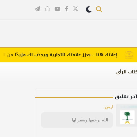
إعلانك هنا .. يعزز علامتك التجارية ويجذب لك مزيدًا من العملاء
تاب الرأي
خر تعليق
ايمن
الله يرحمها ويغفر لها