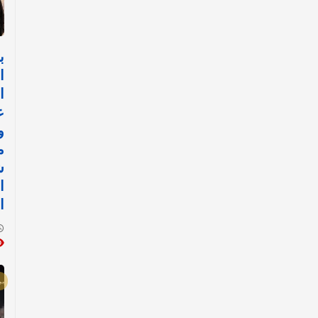
ب
ا
ا
ع
و
م
ش
ا
ا