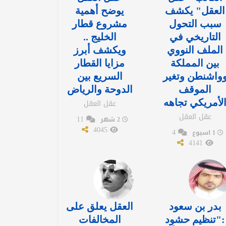
العقل" يكشف
يوضح أهمية
سبب التحول
مشروع قطار
التاريخي في
الخليج ..
الملف النووي
ويكشف أبرز
بين المملكة
مزايا القطار
واشنطن وتغير
السريع بين
الموقف
الدوحة والرياض
لأمريكي تجاهه
عقل العقل
عقل العقل
11
2 شهر
4045
4
1 اسبوع
4141
بدر بن سعود
العقل يعلق على
:"تنظيم حشود
المخالفات