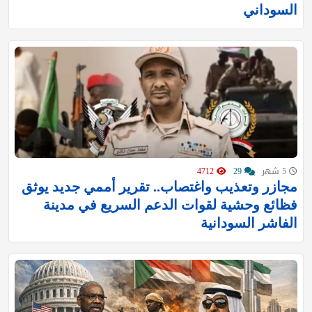
السوداني
5 شهر
29
4712
مجازر وتعذيب واغتصاب.. تقرير أممي جديد يوثق
فظائع وحشية لقوات الدعم السريع في مدينة
الفاشر السودانية