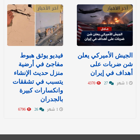
آخر الأخبار
آخر الأخبار
‏الجيش الأميركي يعلن
فيديو يوثق هبوط
شن ضربات على
مفاجئ في أرضية
أهداف في إيران
منزل حديث الإنشاء
يتسبب في تشققات
1 شهر
27
4370
وانكسارات كبيرة
بالجدران
1 شهر
26
6796