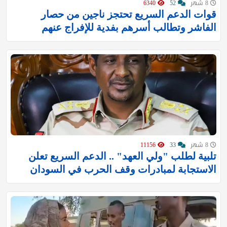
8 شهر
52
6340
قوات الدعم السريع تحتجز ناجين من حصار
الفاشر وتطالب أسرهم بفدية للإفراج عنهم
8 شهر
33
11156
تلبية لطلب "ولي العهد" .. الدعم السريع تعلن
الاستجابة لمبادرات وقف الحرب في السودان