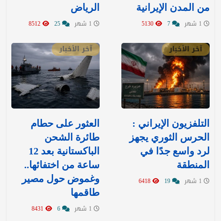
من المدن الإيرانية
الرياض
1 شهر
7
5130
1 شهر
25
8512
آخر الأخبار
آخر الأخبار
التلفزيون الإيراني :
العثور على حطام
الحرس الثوري يجهز
طائرة الشحن
لرد واسع جدًا في
الباكستانية بعد 12
المنطقة
ساعة من اختفائها..
وغموض حول مصير
1 شهر
19
6418
طاقمها
1 شهر
6
8431