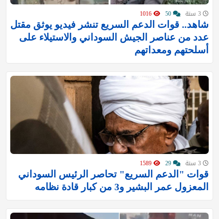
3 سنة
50
1016
شاهد.. قوات الدعم السريع تنشر فيديو يوثق مقتل
عدد من عناصر الجيش السوداني والاستيلاء على
أسلحتهم ومعداتهم
3 سنة
29
1589
قوات "الدعم السريع" تحاصر الرئيس السوداني
المعزول عمر البشير و3 من كبار قادة نظامه