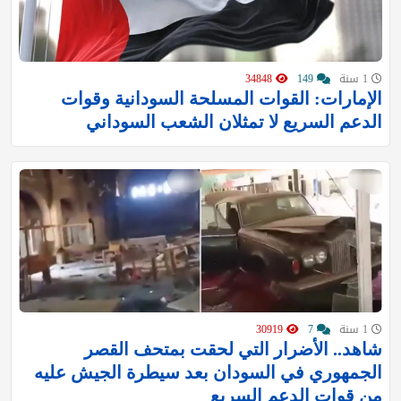
1 سنة
149
34848
الإمارات: القوات المسلحة السودانية وقوات
الدعم السريع لا تمثلان الشعب السوداني
1 سنة
7
30919
شاهد.. الأضرار التي لحقت بمتحف القصر
الجمهوري في السودان بعد سيطرة الجيش عليه
من قوات الدعم السريع