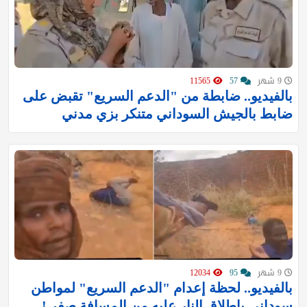
9 شهر
57
11565
بالفيديو.. ضابطة من "الدعم السريع" تقبض على
ضابط بالجيش السوداني متنكر بزي مدني
9 شهر
95
12034
بالفيديو.. لحظة إعدام "الدعم السريع" لمواطن
سوداني بإطلاق النار عليه من المسافة صفر !