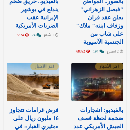
بالصور.. المواطن
بالفيديو.. حريق ضخم
"فيصل الزهراني"
يندلع في بوشهر
يعلن عقد قران
الإيرانية عقب
وزفاف ابنته" ملاك"
الضربات الأمريكية
على شاب من
1 شهر
24
5524
الجنسية الآسيوية
2 اسبوع
194
68892
آخر الأخبار
آخر الأخبار
بالفيديو: انفجارات
‏فرض غرامات تتجاوز
ضخمة لحظة قصف
16 مليون ريال على
الجيش الأمريكي عدد
«مثيري الغبار» في