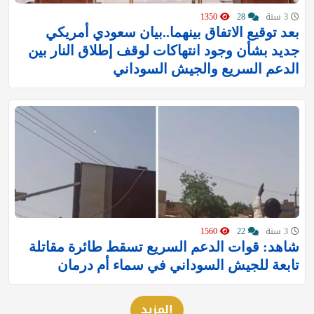
3 سنة
28
1350
بعد توقيع الاتفاق بينهما..بيان سعودي أمريكي
جديد بشأن وجود انتهاكات لوقف إطلاق النار بين
الدعم السريع والجيش السوداني
3 سنة
22
1560
شاهد: قوات الدعم السريع تسقط طائرة مقاتلة
تابعة للجيش السوداني في سماء أم درمان
المزيد