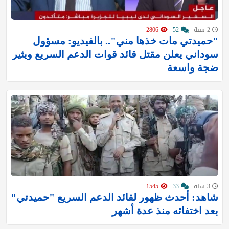
2 سنة
52
2806
"حميدتي مات خذها مني".. بالفيديو: مسؤول
سوداني يعلن مقتل قائد قوات الدعم السريع ويثير
ضجة واسعة
3 سنة
33
1545
شاهد: أحدث ظهور لقائد الدعم السريع "حميدتي"
بعد اختفائه منذ عدة أشهر