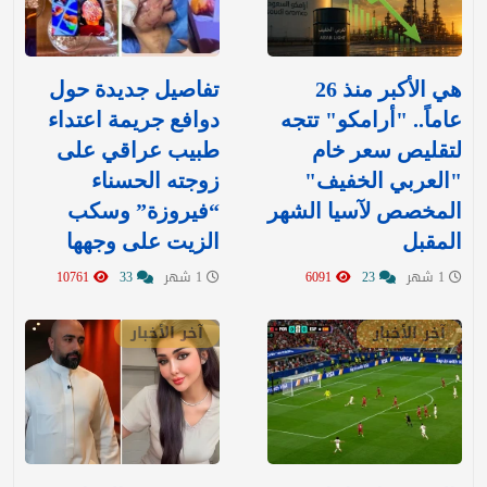
هي الأكبر منذ 26
تفاصيل جديدة حول
عاماً.. "أرامكو" تتجه
دوافع جريمة اعتداء
لتقليص سعر خام
طبيب عراقي على
"العربي الخفيف"
زوجته الحسناء
المخصص لآسيا الشهر
“فيروزة” وسكب
المقبل
الزيت على وجهها
1 شهر
23
6091
1 شهر
33
10761
آخر الأخبار
آخر الأخبار