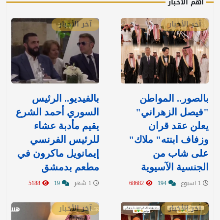
أهم الأخبار
آخر الأخبار
آخر الأخبار
بالصور.. المواطن
بالفيديو.. الرئيس
"فيصل الزهراني"
السوري أحمد الشرع
يعلن عقد قران
يقيم مأدبة عشاء
وزفاف ابنته" ملاك"
للرئيس الفرنسي
على شاب من
إيمانويل ماكرون في
الجنسية الآسيوية
مطعم بدمشق
1 اسبوع
194
68682
1 شهر
19
5188
آخر الأخبار
آخر الأخبار