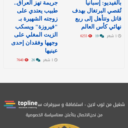
بالفيديو: إسبانيا
جريمة تهز العراق..
تُقصي البرتغال بهدف
طبيب يعتدي على
قاتل وتتأهل إلى ربع
زوجته الشهيرة بـ
نهائي كأس العالم
"فيروزة" ويسكب
الزيت المغلي على
1 شهر
19
6255
وجهها وفقدان إحدى
عينيها
1 شهر
26
7640
 بتشغيل من توب لاين - استضافة و سيرفرات سعودية
المرصد حاصلة ع
من نحن
الاتصال بنا
أعلن معنا
سياسة الخصوصية