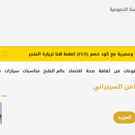
سة الخصوصية
صرية مع كود خصم
اضغط هنا لزيارة المتجر
إ
(FUN)
وعات
فن
ثقافة
صحة
اقتصاد
عالم الطبخ
مناسبات
سيارات
ك
أمن السيبراني
آ
المزيد