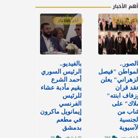
هم الأخبار
آخر الأخبار
آخر الأخبار
الصور..
بالفيديو..
لمواطن "فيصل
الرئيس السوري
لزهراني" يعلن
أحمد الشرع
قد قران
يقيم مأدبة عشاء
زفاف ابنته"
للرئيس
لاك" على
الفرنسي
اب من
إيمانويل ماكرون
لجنسية
في مطعم
لآسيوية
بدمشق
19
194
1 اسبوع
1 شهر