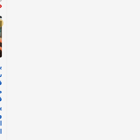
ب
س
ف
م
ف
ي
و
ا
ا