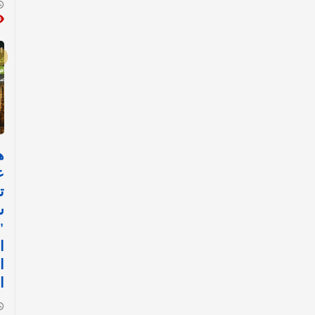
ع
ت
س
"
ا
ا
ا