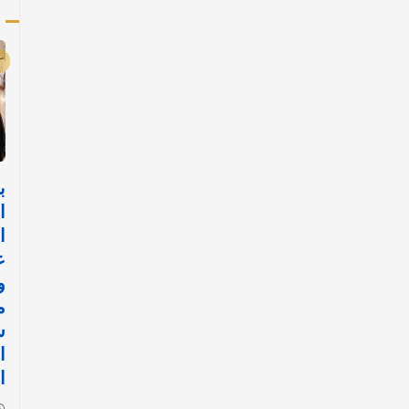
أ
ب
ا
ا
ع
و
م
ش
ا
ا