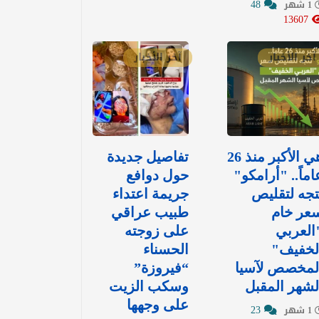
48
1 شهر
13607
آخر الأخبار
آخر الأخبار
هي الأكبر منذ 26
تفاصيل جديدة
اماً.. "أرامكو"
حول دوافع
تجه لتقليص
جريمة اعتداء
عر خام
طبيب عراقي
العربي
على زوجته
لخفيف"
الحسناء
لمخصص لآسيا
“فيروزة”
لشهر المقبل
وسكب الزيت
على وجهها
23
1 شهر