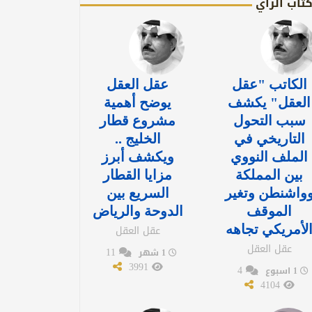
تاب الرأي
الكاتب "عقل
عقل العقل
العقل" يكشف
يوضح أهمية
سبب التحول
مشروع قطار
التاريخي في
الخليج ..
الملف النووي
ويكشف أبرز
بين المملكة
مزايا القطار
واشنطن وتغير
السريع بين
الموقف
الدوحة والرياض
لأمريكي تجاهه
عقل العقل
عقل العقل
11
1 شهر
3991
4
1 اسبوع
4104