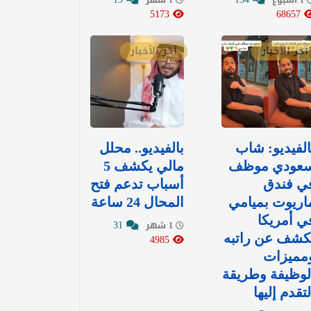
5173
68657
آخر الأخبار
آخر الأخبار
الفيديو: شاب
بالفيديو.. محلل
عودي موظف
مالي يكشف 5
ي فندق
أسباب تدعم فتح
اريوت بميامي
المحال 24 ساعة
ي أمريكا
31
1 شهر
كشف عن راتبه
4985
مميزات
لوظيفة وطريقة
لتقدم إليها