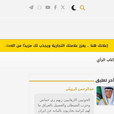
علانك هنا .. يعزز علامتك التجارية ويجذب لك مزيدًا من العملاء (اضغط
تاب الرأي
خر تعليق
عبدالرحمن الرويلي
الحوثيين الارهابيين زيهم زي حماس
وحزب الشيطان والفصيل بالعراق ما
لهم كرامه يحاربون بالنيابه عن ايران