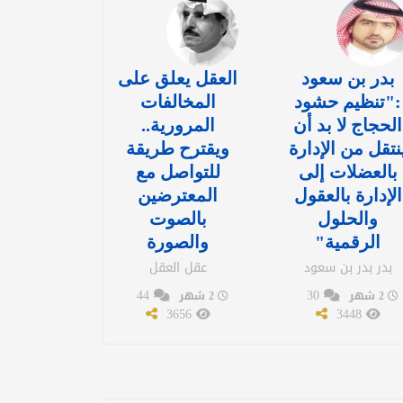
بدر بن سعود
العقل يعلق على
:"تنظيم حشود
المخالفات
الحجاج لا بد أن
المرورية..
نتقل من الإدارة
ويقترح طريقة
بالعضلات إلى
للتواصل مع
الإدارة بالعقول
المعترضين
والحلول
بالصوت
الرقمية"
والصورة
بدر بدر بن سعود
عقل العقل
44
30
2 شهر
2 شهر
3656
3448