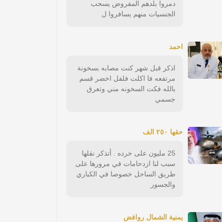
دمروا بلدهم المفروض يسحب
الجنسيات منهم يسافروا ل
احمد
اذكر قبل شهر كنت مصابه بسخونة
مرتفعه فا اكلت فلفل اخضر قسم
بالله فكت السخونه مني وتعرق
جسمي
حقها ٢٥٠ الف
25 مليون على خرده . أتذكر نقلها
سبب لنا ازدحامات في مرورها على
طريق الساحل خصوصا في الكباري
والجسور
يمنية الشمال روافض