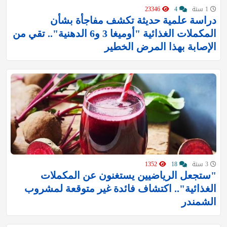
1 سنة
4
23346
دراسة علمية حديثة تكشف مفاجأة بشأن
المكملات الغذائية "أوميغا 3 و6 الدهنية".. تقي من
الإصابة بهذا المرض الخطير
3 سنة
18
1352
"ستجعل الرياضيين يستغنون عن المكملات
الغذائية".. اكتشاف فائدة غير متوقعة لمشروب
الشمندر