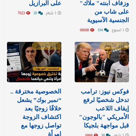
وزفاف ابنته" ملاك"
على البرازيل
على شاب من
1 شهر
20
7023
الجنسية الآسيوية
1 اسبوع
194
68608
آخر الأخبار
آخر الأخبار
فوكس نيوز: ترامب
الخصوصية مخترقة ..
تدخل شخصيًا لرفع
“نمبر بوك” يشعل
إيقاف اللاعب
خلافًا زوجيًا بعد
الأمريكي "بالوجون"
اكتشاف الزوجة
قبل مواجهة بلجيكا
تواصل زوجها مع
امرأة
1 شهر
30
6968