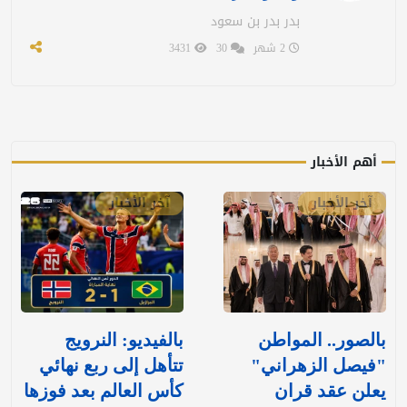
بدر بدر بن سعود
2 شهر
30
3431
أهم الأخبار
آخر الأخبار
آخر الأخبار
بالصور.. المواطن
بالفيديو: ‏النرويج
"فيصل الزهراني"
تتأهل إلى ربع نهائي
يعلن عقد قران
كأس العالم بعد فوزها