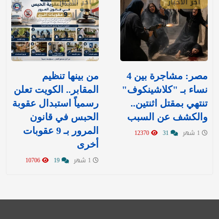
آخر الأخبار
آخر الأخبار
مصر: مشاجرة بين 4
من بينها تنظيم
نساء بـ "كلاشينكوف"
المقابر.. الكويت تعلن
تنتهي بمقتل اثنتين..
رسمياً استبدال عقوبة
والكشف عن السبب
الحبس في قانون
المرور بـ 9 عقوبات
1 شهر
31
12370
أخرى
1 شهر
19
10706