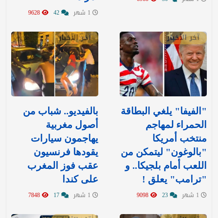
1 شهر
42
9628
آخر الأخبار
آخر الأخبار
"الفيفا" يلغي البطاقة
بالفيديو.. شباب من
الحمراء لمهاجم
أصول مغربية
منتخب أمريكا
يهاجمون سيارات
"بالوغون" ليتمكن من
يقودها فرنسيون
اللعب أمام بلجيكا.. و
عقب فوز المغرب
"ترامب" يعلق !
على كندا
1 شهر
23
9098
1 شهر
17
7848