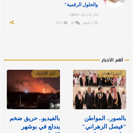
والحلول الرقمية"
بدر بدر بن سعود
2 شهر
30
3521
أهم الأخبار
آخر الأخبار
آخر الأخبار
بالصور.. المواطن
بالفيديو.. حريق ضخم
"فيصل الزهراني"
يندلع في بوشهر