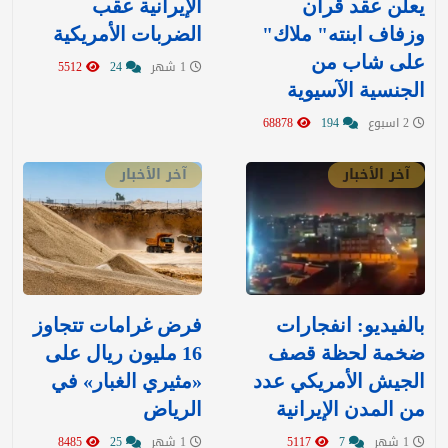
يعلن عقد قران
الإيرانية عقب
وزفاف ابنته" ملاك"
الضربات الأمريكية
على شاب من
1 شهر
24
5512
الجنسية الآسيوية
2 اسبوع
194
68878
آخر الأخبار
آخر الأخبار
بالفيديو: انفجارات
‏فرض غرامات تتجاوز
ضخمة لحظة قصف
16 مليون ريال على
الجيش الأمريكي عدد
«مثيري الغبار» في
من المدن الإيرانية
الرياض
1 شهر
7
5117
1 شهر
25
8485