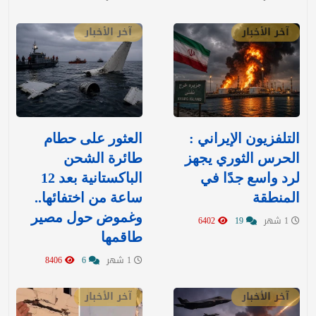
آخر الأخبار
آخر الأخبار
التلفزيون الإيراني :
العثور على حطام
الحرس الثوري يجهز
طائرة الشحن
لرد واسع جدًا في
الباكستانية بعد 12
المنطقة
ساعة من اختفائها..
وغموض حول مصير
1 شهر
19
6402
طاقمها
1 شهر
6
8406
آخر الأخبار
آخر الأخبار