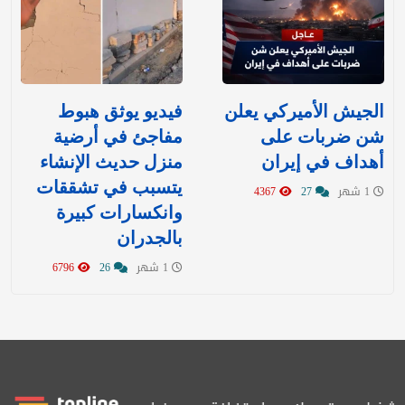
‏الجيش الأميركي يعلن
فيديو يوثق هبوط
شن ضربات على
مفاجئ في أرضية
أهداف في إيران
منزل حديث الإنشاء
يتسبب في تشققات
1 شهر
27
4367
وانكسارات كبيرة
بالجدران
1 شهر
26
6796