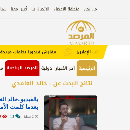
من نحن
منطقة الأعضاء
الاتصال بنا
أعلن معنا
سيا
إعلان
اء (اضغط لطلب الإعلان)
مفارش فندورا بخامات مريحة وع
المرصد الرياضية
الرئيسية
آخر الأخبار
دولية
من
نتائج البحث عن : خالد الغامدي
بالفيديو..خالد 
بعدما كلمت الأم
1629
13
2 سنة