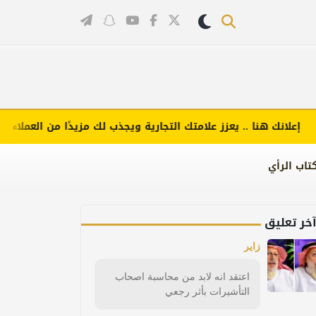
لانك هنا .. يعزز علامتك التجارية ويجذب لك مزيدًا من العملاء (اضغط
تاب الرأي
خر تعليق
زاير
اعتقد انه لابد من محاسبة اصحاب
التأشيرات بأثر رجعي