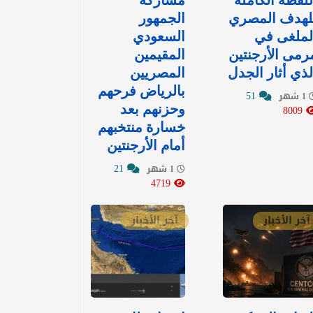
للقطة الكاملة
مشاركة
لهدف المصري
الجمهور
لملغى في
السعودي
رمى الأرجنتين
المقيمين
لذي أثار الجدل
المصريين
بالرياض فرحهم
51
1 شهر
8009
وحزنهم بعد
خسارة منتخبهم
أمام الأرجنتين
21
1 شهر
4719
آخر الأخبار
آخر الأخبار