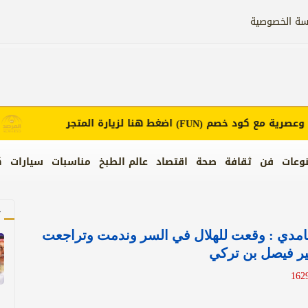
سة الخصوصية
صرية مع كود خصم
اضغط هنا لزيارة المتجر
إع
(FUN)
وعات
فن
ثقافة
صحة
اقتصاد
عالم الطبخ
مناسبات
سيارات
ك
آ
الغامدي : وقعت للهلال في السر وندمت وتراجعت
ير فيصل بن تركي