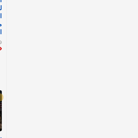
ا
ل
ا
م
ا