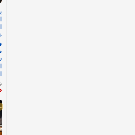
ب
ا
ا
ع
و
م
ش
ا
ا