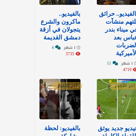
الفيديو.. حرائق
بالفيديو..
لتهم منشآت
ماكرون والشرع
ي ميناء بندر
يتجولان في أزقة
باس بعد
دمشق القديمة
لضربات
4
1 شهر
لأميركية
3735
11
1 شهر
4719
آخر الأخبار
آخر الأخبار
يديو جديد يوثق
بالفيديو: لحظة