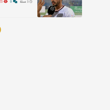
923
0
3 سنة