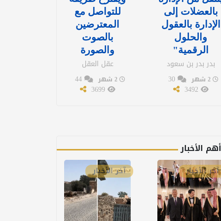
بالعضلات إلى
للتواصل مع
الإدارة بالعقول
المعترضين
والحلول
بالصوت
الرقمية"
والصورة
بدر بدر بن سعود
عقل العقل
44
30
2 شهر
2 شهر
3699
3492
هم الأخبار
آخر الأخبار
آخر الأخبار