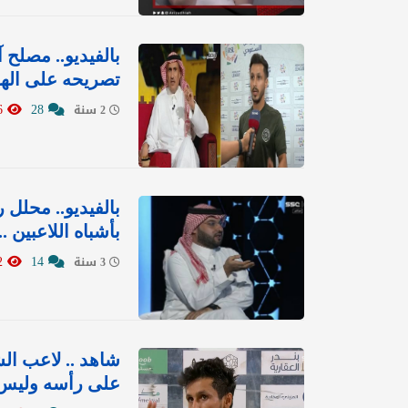
بالفيديو.. مصلح
تصريحه على الهوا
1566
28
2 سنة
بالفيديو.. محلل
بأشباه اللاعبين 
1442
14
3 سنة
شاهد .. لاعب ال
على رأسه وليس 