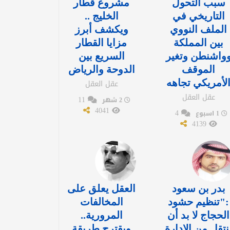
سبب التحول
مشروع قطار
التاريخي في
الخليج ..
الملف النووي
ويكشف أبرز
بين المملكة
مزايا القطار
واشنطن وتغير
السريع بين
الموقف
الدوحة والرياض
لأمريكي تجاهه
عقل العقل
عقل العقل
11
2 شهر
4041
4
1 اسبوع
4139
بدر بن سعود
العقل يعلق على
:"تنظيم حشود
المخالفات
الحجاج لا بد أن
المرورية..
نتقل من الإدارة
ويقترح طريقة