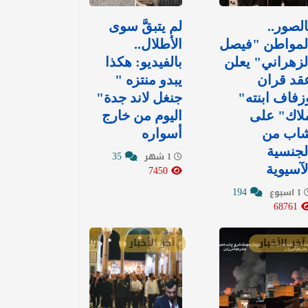
الصور..
لم يتبقَّ سوى
لمواطن "فيصل
الأطلال..
لزهراني" يعلن
بالفيديو: هكذا
قد قران
يبدو منتزه "
زفاف ابنته"
جنغل لاند جدة"
لاك" على
اليوم من خارج
اب من
أسواره
لجنسية
35
1 شهر
لآسيوية
7450
194
1 اسبوع
68761
آخر الأخبار
آخر الأخبار