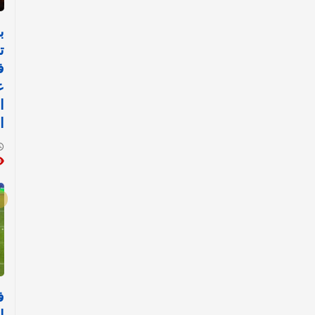
ب
ت
ف
ع
ا
ا
ف