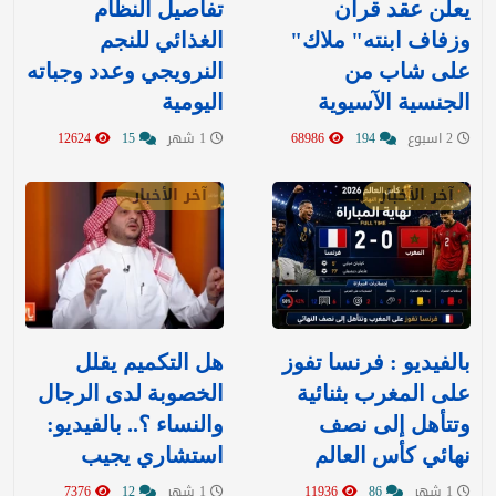
يعلن عقد قران
تفاصيل النظام
وزفاف ابنته" ملاك"
الغذائي للنجم
على شاب من
النرويجي وعدد وجباته
الجنسية الآسيوية
اليومية
2 اسبوع
194
68986
1 شهر
15
12624
آخر الأخبار
آخر الأخبار
بالفيديو : فرنسا تفوز
هل التكميم يقلل
على المغرب بثنائية
الخصوبة لدى الرجال
وتتأهل إلى نصف
والنساء ؟.. بالفيديو:
نهائي كأس العالم
استشاري يجيب
1 شهر
86
11936
1 شهر
12
7376