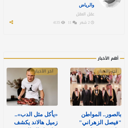
والرياض
عقل العقل
2 شهر
11
4135
أهم الأخبار
آخر الأخبار
آخر الأخبار
بالصور.. المواطن
«يأكل مثل الدب»..
"فيصل الزهراني"
زميل هالاند يكشف