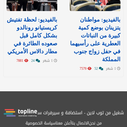
بالفيديو: مواطنان
بالفيديو: لحظة تفتيش
يتزينان بوضع كمية
كريستيانو رونالدو
كبيرة من النباتات
بشكل كامل قبل
العطرية على رأسيهما
صعوده الطائرة في
في حفل زواج جنوب
مطار دالاس الأمريكي
المملكة
1 شهر
24
7881
1 شهر
52
7579
 بتشغيل من توب لاين - استضافة و سيرفرات سعودية
المرصد حاصلة ع
من نحن
الاتصال بنا
أعلن معنا
سياسة الخصوصية