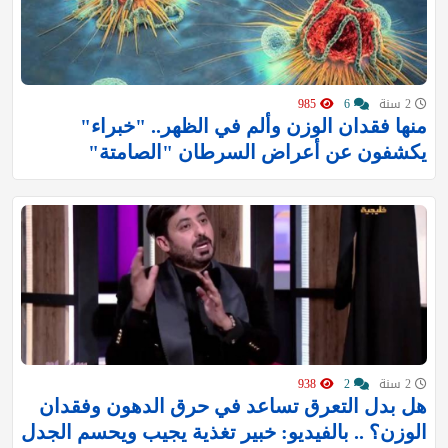
2 سنة
6
985
منها فقدان الوزن وألم في الظهر.. "خبراء"
يكشفون عن أعراض السرطان "الصامتة"
2 سنة
2
938
هل بدل التعرق تساعد في حرق الدهون وفقدان
الوزن؟ .. بالفيديو: خبير تغذية يجيب ويحسم الجدل