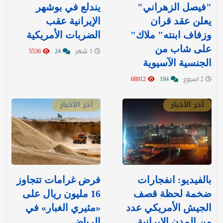
"فيصل الزهراني"
يندلع في بوشهر
يعلن عقد قران
الإيرانية عقب
وزفاف ابنته" ملاك"
الضربات الأمريكية
على شاب من
1 شهر
24
5536
الجنسية الآسيوية
2 اسبوع
194
68912
آخر الأخبار
آخر الأخبار
بالفيديو: انفجارات
‏فرض غرامات تتجاوز
ضخمة لحظة قصف
16 مليون ريال على
الجيش الأمريكي عدد
«مثيري الغبار» في
من المدن الإيرانية
الرياض