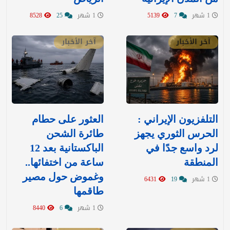
1 شهر
7
5139
1 شهر
25
8528
آخر الأخبار
آخر الأخبار
التلفزيون الإيراني :
العثور على حطام
الحرس الثوري يجهز
طائرة الشحن
لرد واسع جدًا في
الباكستانية بعد 12
المنطقة
ساعة من اختفائها..
وغموض حول مصير
1 شهر
19
6431
طاقمها
1 شهر
6
8440