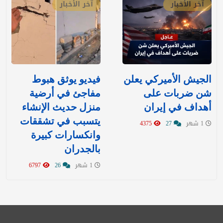
آخر الأخبار
آخر الأخبار
‏الجيش الأميركي يعلن
فيديو يوثق هبوط
شن ضربات على
مفاجئ في أرضية
أهداف في إيران
منزل حديث الإنشاء
يتسبب في تشققات
1 شهر
27
4375
وانكسارات كبيرة
بالجدران
1 شهر
26
6797