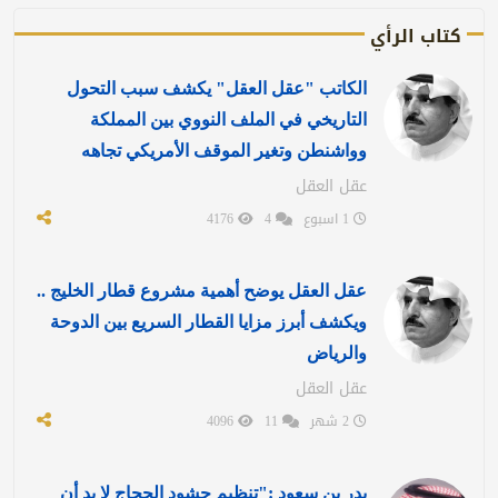
كتاب الرأي
الكاتب "عقل العقل" يكشف سبب التحول
التاريخي في الملف النووي بين المملكة
وواشنطن وتغير الموقف الأمريكي تجاهه
عقل العقل
1 اسبوع
4
4176
عقل العقل يوضح أهمية مشروع قطار الخليج ..
ويكشف أبرز مزايا القطار السريع بين الدوحة
والرياض
عقل العقل
2 شهر
11
4096
بدر بن سعود :"تنظيم حشود الحجاج لا بد أن