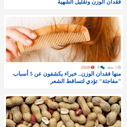
فقدان الوزن وتقليل الشهية
3 سنة
0
23129
منها فقدان الوزن.. خبراء يكشفون عن 5 أسباب
"مفاجئة" تؤدي لتساقط الشعر