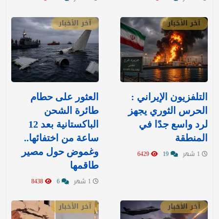
آخر الأخبار
آخر الأخبار
التلفزيون الإيراني :
العثور على حطام
الحرس الثوري يجهز
طائرة الشحن
لرد واسع جدًا في
الباكستانية بعد 12
المنطقة
ساعة من اختفائها..
وغموض حول مصير
1 شهر
19
6429
طاقمها
1 شهر
6
8438
آخر الأخبار
آخر الأخبار