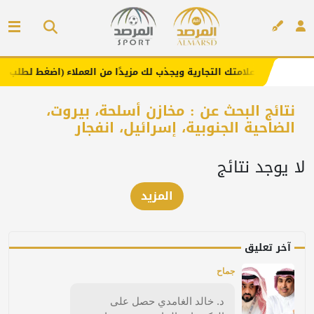
 هنا .. يعزز علامتك التجارية ويجذب لك مزيدًا من العملاء (اضغط لطلب الإعل
إعلان
نتائج البحث عن : مخازن أسلحة، بيروت،
الضاحية الجنوبية، إسرائيل، انفجار
لا يوجد نتائج
المزيد
آخر تعليق
جماح
د. خالد الغامدي حصل على