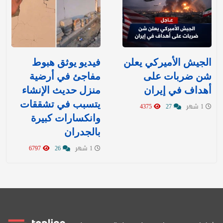
‏الجيش الأميركي يعلن
فيديو يوثق هبوط
شن ضربات على
مفاجئ في أرضية
أهداف في إيران
منزل حديث الإنشاء
يتسبب في تشققات
1 شهر
27
4375
وانكسارات كبيرة
بالجدران
1 شهر
26
6797