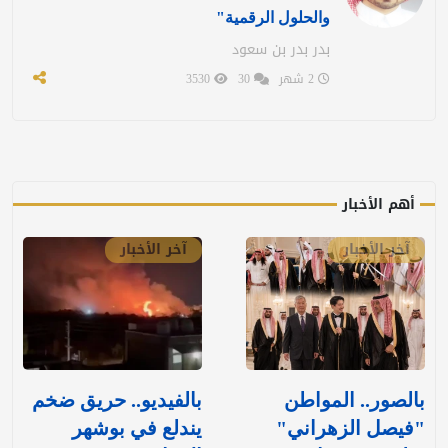
والحلول الرقمية"
بدر بدر بن سعود
2 شهر
30
3530
أهم الأخبار
آخر الأخبار
آخر الأخبار
بالصور.. المواطن
بالفيديو.. حريق ضخم
"فيصل الزهراني"
يندلع في بوشهر