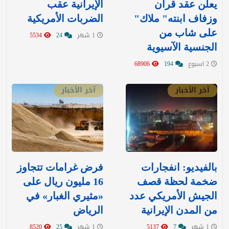
يعلن عقد قران
الإيرانية عقب
وزفاف ابنته" ملاك"
الضربات الأمريكية
على شاب من
1 شهر
24
5534
الجنسية الآسيوية
2 اسبوع
194
68906
آخر الأخبار
آخر الأخبار
بالفيديو: انفجارات
‏فرض غرامات تتجاوز
ضخمة لحظة قصف
16 مليون ريال على
الجيش الأمريكي عدد
«مثيري الغبار» في
من المدن الإيرانية
الرياض
1 شهر
7
5137
1 شهر
25
8520