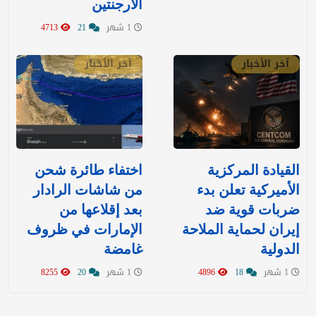
الأرجنتين
1 شهر
21
4713
آخر الأخبار
آخر الأخبار
القيادة المركزية
اختفاء طائرة شحن
الأميركية تعلن بدء
من شاشات الرادار
ضربات قوية ضد
بعد إقلاعها من
إيران لحماية الملاحة
الإمارات في ظروف
الدولية
غامضة
1 شهر
18
4896
1 شهر
20
8255