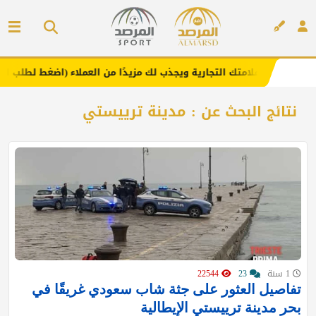
هنا .. يعزز علامتك التجارية ويجذب لك مزيدًا من العملاء (اضغط لطلب الإعلا
إعلان
نتائج البحث عن : مدينة ترييستي
1 سنة
23
22544
تفاصيل العثور على جثة شاب سعودي غريقًا في
بحر مدينة ترييستي الإيطالية