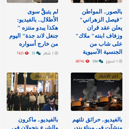
بالصور.. المواطن
لم يتبقَّ سوى
"فيصل الزهراني"
الأطلال.. بالفيديو:
يعلن عقد قران
هكذا يبدو منتزه "
وزفاف ابنته" ملاك"
جنغل لاند جدة" اليوم
على شاب من
من خارج أسواره
الجنسية الآسيوية
1 شهر
35
7425
1 اسبوع
194
68741
آخر الأخبار
آخر الأخبار
بالفيديو.. حرائق تلتهم
بالفيديو.. ماكرون
منشآت في ميناء بندر
والشرع يتجولان في