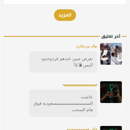
المزيد
آخر تعليق
نواف وزرةنازح
نفرض صين عندهم قردوحدود
اليمن 💣🚀
هههههههههههههههههههه
عاشت
السسسسسسسسسسعودية فوق
هام السحب
خالي ههههههههههههه