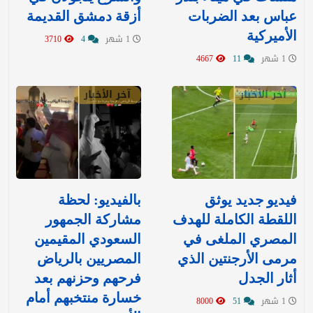
عباس بعد الضربات
أزقة دمشق القديمة
الأميركية
1 شهر
4
3710
1 شهر
11
4667
آخر الأخبار
آخر الأخبار
فيديو جديد يوثق
بالفيديو: لحظة
اللقطة الكاملة للهدف
مشاركة الجمهور
المصري الملغى في
السعودي المقيمين
مرمى الأرجنتين الذي
المصريين بالرياض
أثار الجدل
فرحهم وحزنهم بعد
خسارة منتخبهم أمام
1 شهر
51
8000