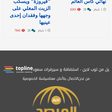
نهائي كأس العالم
"فيروزة" ويسكب
الزيت المغلي على
1 شهر
19
6261
وجهها وفقدان إحدى
عينيها
1 شهر
26
7641
غيل من توب لاين - استضافة و سيرفرات سعودية
المرصد حاصلة على ال
من نحن
الاتصال بنا
أعلن معنا
سياسة الخصوصية