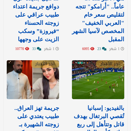
عاماً.. "أرامكو" تتجه
دوافع جريمة اعتداء
لتقليص سعر خام
طبيب عراقي على
"العربي الخفيف"
زوجته الحسناء
المخصص لآسيا الشهر
“فيروزة” وسكب
المقبل
الزيت على وجهها
1 شهر
23
6095
1 شهر
33
10770
آخر الأخبار
آخر الأخبار
بالفيديو: إسبانيا
جريمة تهز العراق..
تُقصي البرتغال بهدف
طبيب يعتدي على
قاتل وتتأهل إلى ربع
زوجته الشهيرة بـ