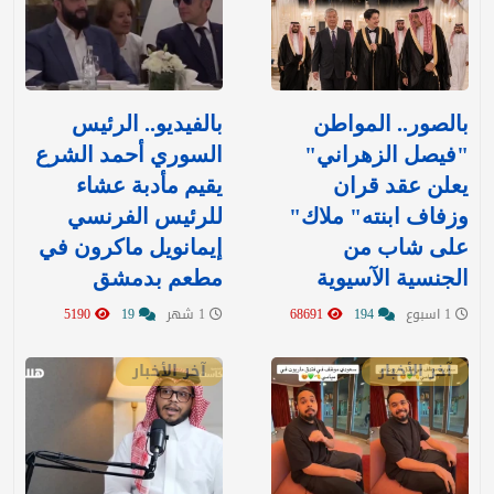
بالصور.. المواطن
بالفيديو.. الرئيس
"فيصل الزهراني"
السوري أحمد الشرع
يعلن عقد قران
يقيم مأدبة عشاء
وزفاف ابنته" ملاك"
للرئيس الفرنسي
على شاب من
إيمانويل ماكرون في
الجنسية الآسيوية
مطعم بدمشق
1 اسبوع
194
68691
1 شهر
19
5190
آخر الأخبار
آخر الأخبار