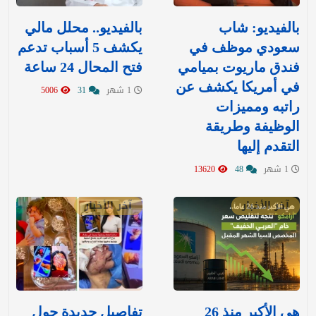
بالفيديو: شاب
بالفيديو.. محلل مالي
سعودي موظف في
يكشف 5 أسباب تدعم
فندق ماريوت بميامي
فتح المحال 24 ساعة
في أمريكا يكشف عن
1 شهر
31
5006
راتبه ومميزات
الوظيفة وطريقة
التقدم إليها
1 شهر
48
13620
آخر الأخبار
آخر الأخبار
هي الأكبر منذ 26
تفاصيل جديدة حول