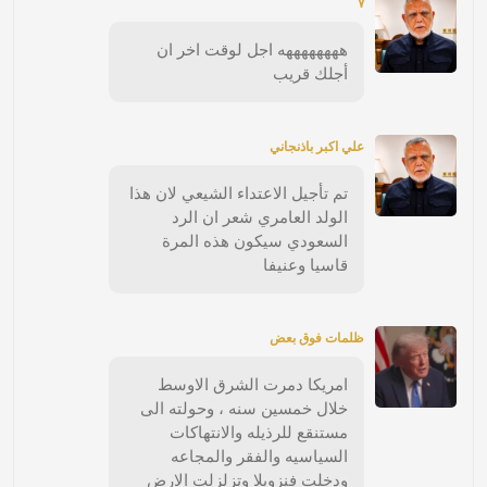
٧
ههههههههه اجل لوقت اخر ان
أجلك قريب
علي اكبر باذنجاني
تم تأجيل الاعتداء الشيعي لان هذا
الولد العامري شعر ان الرد
السعودي سيكون هذه المرة
قاسيا وعنيفا
ظلمات فوق بعض
امريكا دمرت الشرق الاوسط
خلال خمسين سنه ، وحولته الى
مستنقع للرذيله والانتهاكات
السياسيه والفقر والمجاعه
ودخلت فنزويلا وتزلزلت الارض