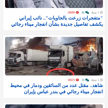
1 سنة
40
18699
"متفجرات زرعت بالحاويات".. نائب إيراني
يكشف تفاصيل جديدة بشأن انفجار ميناء رجائي
1 سنة
33
18025
شاهد.. مقتل عدد من السائقين ودمار في محيط
انفجار ميناء رجائي في بندر عباس بإيران