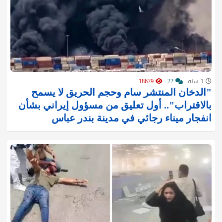
1 سنة
22
18679
"الدخان المنتشر سام وحجم الحريق لا يسمح
بالاقتراب".. أول تعليق من مسؤول إيراني بشأن
انفجار ميناء رجائي في مدينة بندر عباس