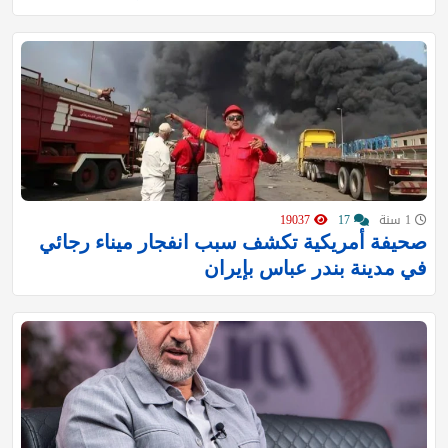
1 سنة
17
19037
صحيفة أمريكية تكشف سبب انفجار ميناء رجائي
في مدينة بندر عباس بإيران