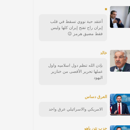
■
أعتقد حبة نووي تسقط في قلب
إيران راح تفتح إيران كلها وليس
فقط مضيق هرمز 😉
خالد
بإذن الله تنظم دول اسلاميه واول
عملها تحرير الأقصى من خنازير
اليهود
العرق دساس
الامريكي والاسرائيلي عرق واحد
حزب نتن ياهو