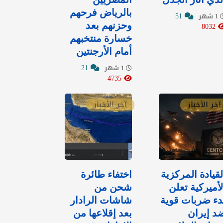
بالرياض فرحهم
51
1 شهر
8032
وحزنهم بعد
خسارة منتخبهم
أمام الأرجنتين
21
1 شهر
4735
آخر الأخبار
آخر الأخبار
لقيادة المركزية
اختفاء طائرة
لأميركية تعلن
شحن من
دء ضربات قوية
شاشات الرادار
د إيران
بعد إقلاعها من