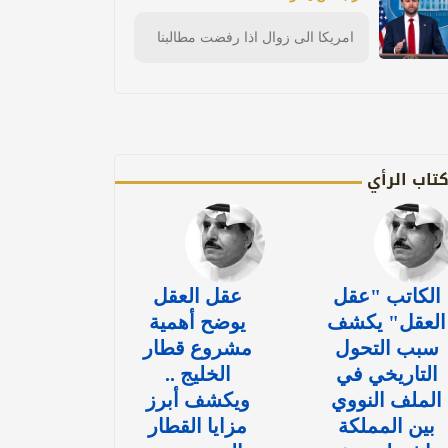
امريكا الى زوال اذا رفضت مطالبنا
تاب الرأي
الكاتب "عقل
عقل العقل
العقل" يكشف
يوضح أهمية
سبب التحول
مشروع قطار
التاريخي في
الخليج ..
الملف النووي
ويكشف أبرز
بين المملكة
مزايا القطار