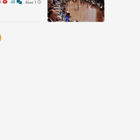
11723
48
1 سنة