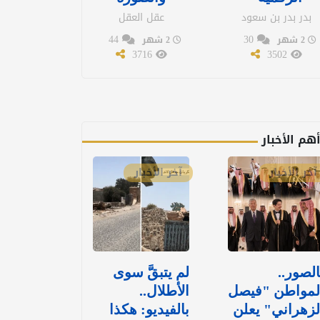
بدر بدر بن سعود
عقل العقل
44
30
2 شهر
2 شهر
3716
3502
هم الأخبار
آخر الأخبار
آخر الأخبار
الصور..
لم يتبقَّ سوى
لمواطن "فيصل
الأطلال..
لزهراني" يعلن
بالفيديو: هكذا