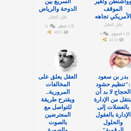
واشنطن وتغير
السريع بين
الموقف
الدوحة والرياض
لأمريكي تجاهه
عقل العقل
عقل العقل
11
2 شهر
4055
4
1 اسبوع
4153
بدر بن سعود
العقل يعلق على
:"تنظيم حشود
المخالفات
الحجاج لا بد أن
المرورية..
نتقل من الإدارة
ويقترح طريقة
بالعضلات إلى
للتواصل مع
الإدارة بالعقول
المعترضين
والحلول
بالصوت
الرقمية"
والصورة