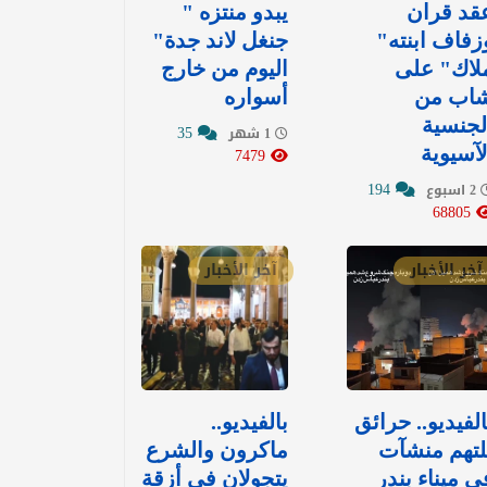
قد قران
يبدو منتزه "
زفاف ابنته"
جنغل لاند جدة"
لاك" على
اليوم من خارج
اب من
أسواره
لجنسية
35
1 شهر
لآسيوية
7479
194
2 اسبوع
68805
آخر الأخبار
آخر الأخبار
الفيديو.. حرائق
بالفيديو..
لتهم منشآت
ماكرون والشرع
ي ميناء بندر
يتجولان في أزقة