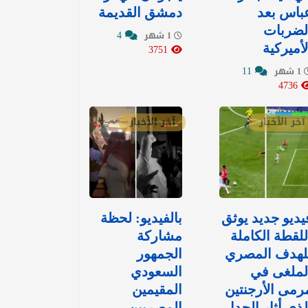
باس بعد
دمشق القديمة
لضربات
4
1 شهر
لأميركية
3751
11
1 شهر
4736
آخر الأخبار
آخر الأخبار
يديو جديد يوثق
بالفيديو: لحظة
للقطة الكاملة
مشاركة
لهدف المصري
الجمهور
لملغى في
السعودي
رمى الأرجنتين
المقيمين
لذي أثار الجدل
المصريين