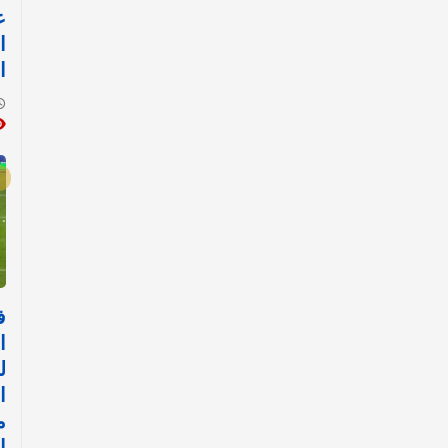
ع
ا
ا
ف
ا
ل
ا
م
ا