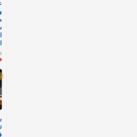
ع
و
م
ش
ا
ا
ب
ت
ف