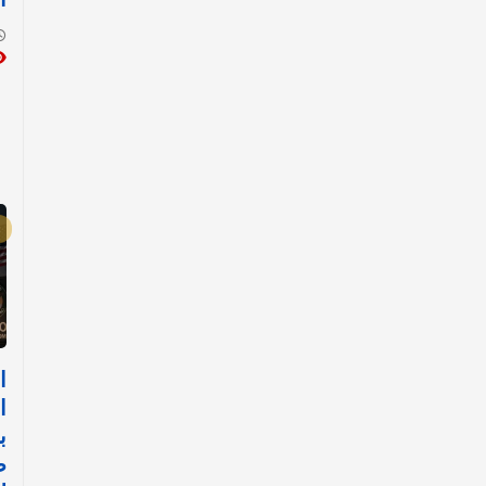
ا
ا
ب
ض