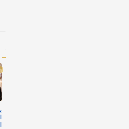
أ
ب
ا
ا