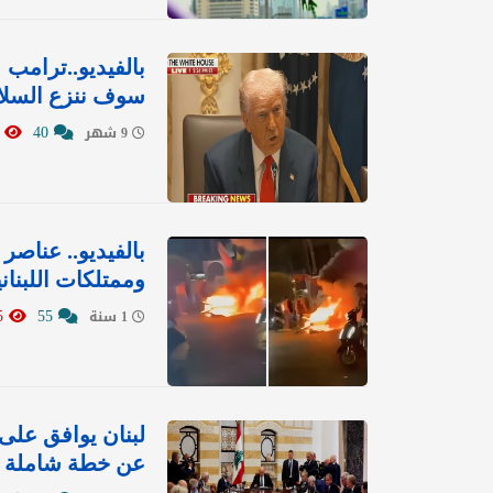
بالفيديو..ترامب
سوف ننزع السلا
5479
40
9 شهر
بالفيديو.. عناص
وممتلكات اللبنان
11285
55
1 سنة
لبنان يوافق على
عن خطة شاملة ل