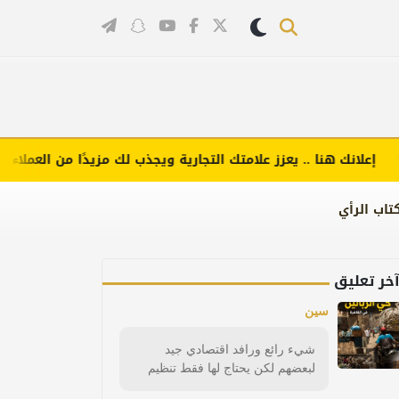
علانك هنا .. يعزز علامتك التجارية ويجذب لك مزيدًا من العملاء (اضغط
تاب الرأي
خر تعليق
سين
شيء رائع ورافد اقتصادي جيد
لبعضهم لكن يحتاج لها فقط تنظيم