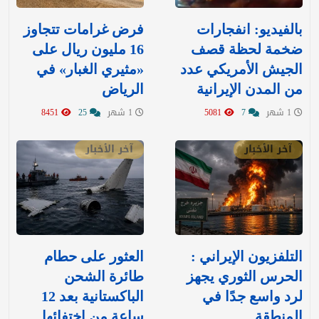
بالفيديو: انفجارات
‏فرض غرامات تتجاوز
ضخمة لحظة قصف
16 مليون ريال على
الجيش الأمريكي عدد
«مثيري الغبار» في
من المدن الإيرانية
الرياض
1 شهر
7
5081
1 شهر
25
8451
آخر الأخبار
آخر الأخبار
التلفزيون الإيراني :
العثور على حطام
الحرس الثوري يجهز
طائرة الشحن
لرد واسع جدًا في
الباكستانية بعد 12
المنطقة
ساعة من اختفائها..