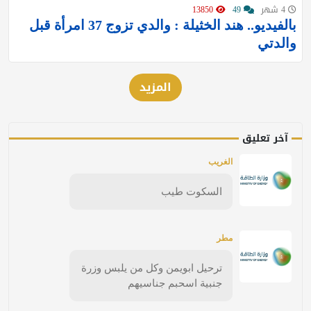
4 شهر
49
13850
بالفيديو.. هند الخثيلة : والدي تزوج 37 امرأة قبل
والدتي
المزيد
آخر تعليق
الغريب
السكوت طيب
مطر
ترحيل ابويمن وكل من يلبس وزرة
جنبية اسحبم جناسيهم