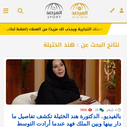
ا .. يعزز علامتك التجارية ويجذب لك مزيدًا من العملاء (اضغط لطلب الإعلان
إعلان
نتائج البحث عن : هند الخثيلة
4 شهر
19
9806
بالفيديو.. الدكتورة هند الخثيلة تكشف تفاصيل ما
دار بينها وبين الملك فهد عندما أرادت التوسط