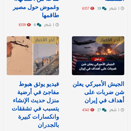
وغموض حول مصير
1 شهر
19
6357
طاقمها
1 شهر
6
8359
آخر الأخبار
آخر الأخبار
‏الجيش الأميركي يعلن
فيديو يوثق هبوط
شن ضربات على
مفاجئ في أرضية
أهداف في إيران
منزل حديث الإنشاء
يتسبب في تشققات
1 شهر
27
4342
وانكسارات كبيرة
بالجدران