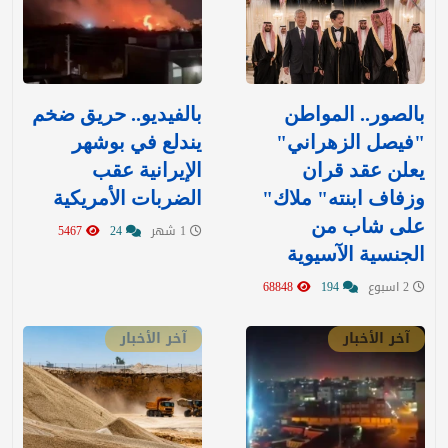
بالصور.. المواطن
بالفيديو.. حريق ضخم
"فيصل الزهراني"
يندلع في بوشهر
يعلن عقد قران
الإيرانية عقب
وزفاف ابنته" ملاك"
الضربات الأمريكية
على شاب من
1 شهر
24
5467
الجنسية الآسيوية
2 اسبوع
194
68848
آخر الأخبار
آخر الأخبار