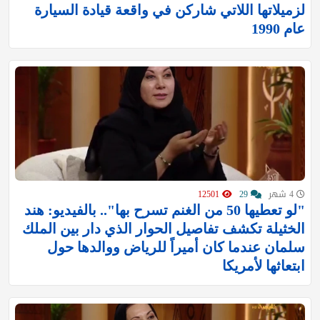
لزميلاتها اللاتي شاركن في واقعة قيادة السيارة
عام 1990
4 شهر
29
12501
‏"لو تعطيها 50 من الغنم تسرح بها".. بالفيديو: هند
الخثيلة تكشف تفاصيل الحوار الذي دار بين الملك
سلمان عندما كان أميراً للرياض ووالدها حول
ابتعاثها لأمريكا