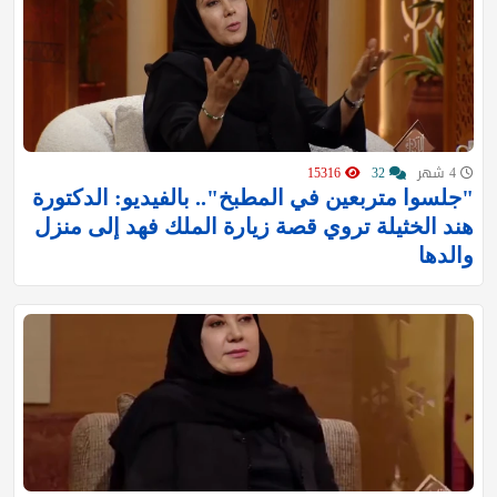
4 شهر
32
15316
"جلسوا متربعين في المطبخ".. بالفيديو: الدكتورة
هند الخثيلة تروي قصة زيارة الملك فهد إلى منزل
والدها