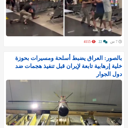
7 س
22
4115
بالصور: العراق يضبط أسلحة ومسيرات بحوزة
خلية إرهابية تابعة لإيران قبل تنفيذ هجمات ضد
دول الجوار