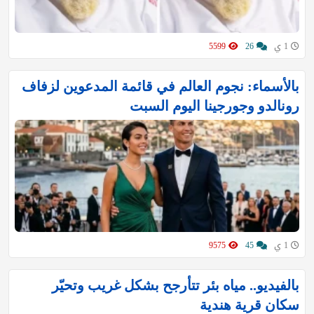
1 ي
26
5599
بالأسماء: نجوم العالم في قائمة المدعوين لزفاف
رونالدو وجورجينا اليوم السبت
1 ي
45
9575
بالفيديو.. مياه بئر تتأرجح بشكل غريب وتحيّر
سكان قرية هندية