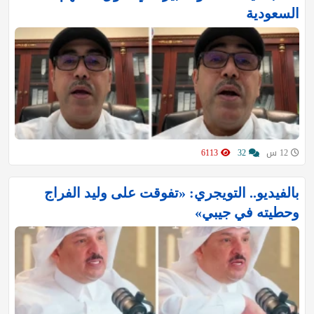
السعودية
12 س
32
6113
بالفيديو.. التويجري: «تفوقت على وليد الفراج
وحطيته في جيبي»