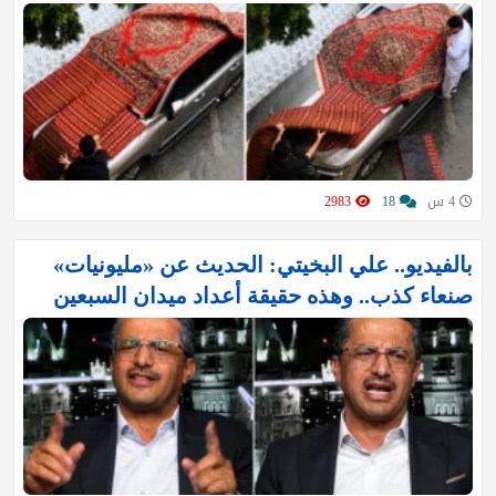
4 س
18
2983
بالفيديو.. علي البخيتي: الحديث عن «مليونيات»
صنعاء كذب.. وهذه حقيقة أعداد ميدان السبعين