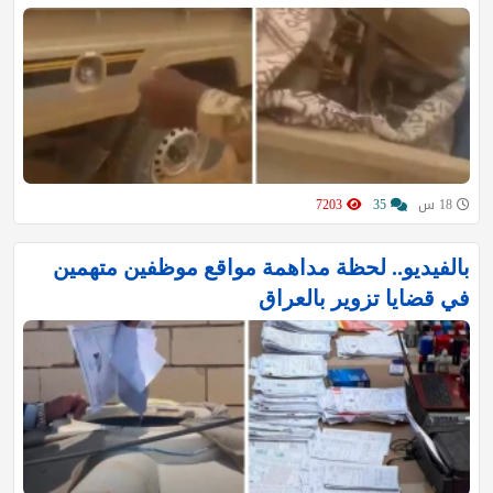
18 س
35
7203
بالفيديو.. لحظة مداهمة مواقع موظفين متهمين
في قضايا تزوير بالعراق