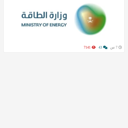
7 س
43
7141