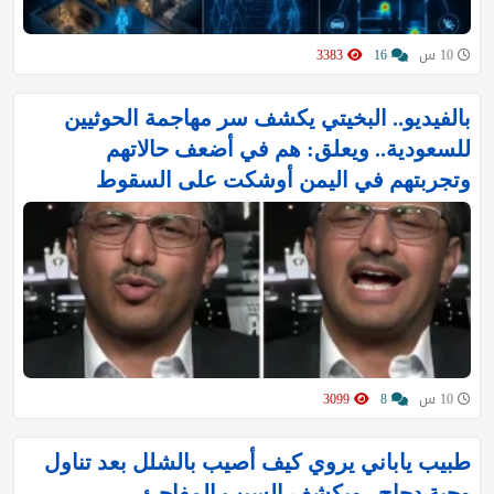
10 س
16
3383
بالفيديو.. البخيتي يكشف سر مهاجمة الحوثيين
للسعودية.. ويعلق: هم في أضعف حالاتهم
وتجربتهم في اليمن أوشكت على السقوط
10 س
8
3099
طبيب ياباني يروي كيف أصيب بالشلل بعد تناول
وجبة دجاج.. ويكشف السبب المفاجئ