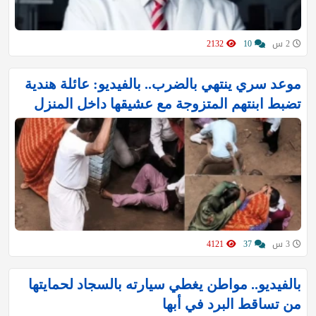
2 س
10
2132
موعد سري ينتهي بالضرب.. بالفيديو: عائلة هندية
تضبط ابنتهم المتزوجة مع عشيقها داخل المنزل
3 س
37
4121
بالفيديو.. مواطن يغطي سيارته بالسجاد لحمايتها
من تساقط البرد في أبها