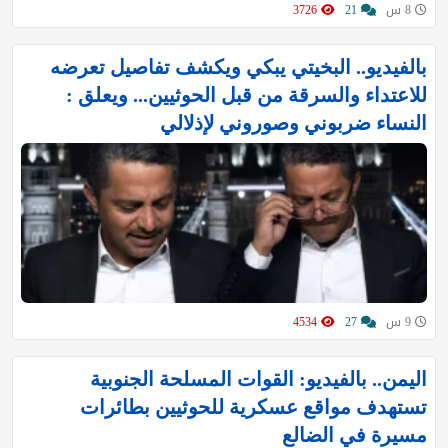
8 س
21
3726
بالفيديو.. البخيتي يبكي ويكشف تفاصيل تعرضه
للاعتداء والسرقة من قبل الحوثيين... ويعلق :
النساء ضربوني وصوروني لإذلالي
9 س
27
4534
اليمن.. بالفيديو: القوات المسلحة الجنوبية
تستهدف مواقع عسكرية للحوثيين بطائرات
مسيرة في الضالع