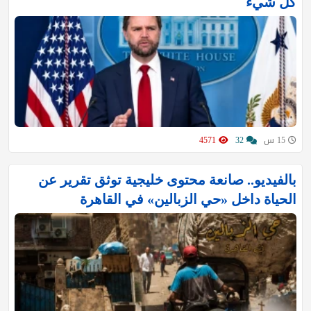
كل شيء
15 س
32
4571
بالفيديو.. صانعة محتوى خليجية توثق تقرير عن
الحياة داخل «حي الزبالين» في القاهرة