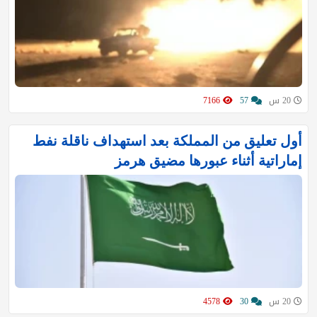
20 س
57
7166
أول تعليق من المملكة بعد استهداف ناقلة نفط
إماراتية أثناء عبورها مضيق هرمز
20 س
30
4578