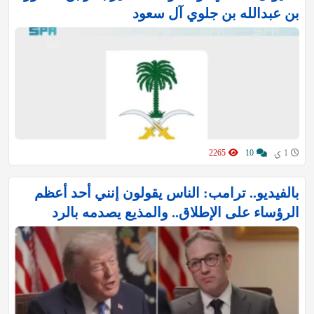
بن عبدالله بن جلوي آل سعود
1 ي
10
2265
بالفيديو.. ترامب: الناس يقولون إنني أحد أعظم
الرؤساء على الإطلاق.. والمذيع يصدمه بالرد