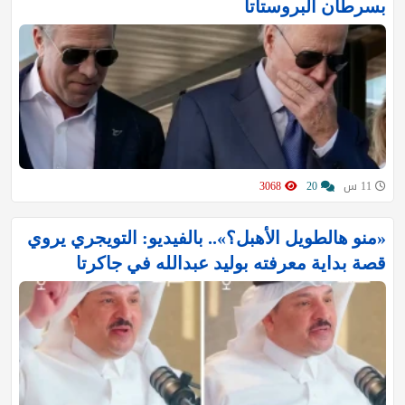
بسرطان البروستاتا
11 س
20
3068
«منو هالطويل الأهبل؟».. بالفيديو: التويجري يروي
قصة بداية معرفته بوليد عبدالله في جاكرتا