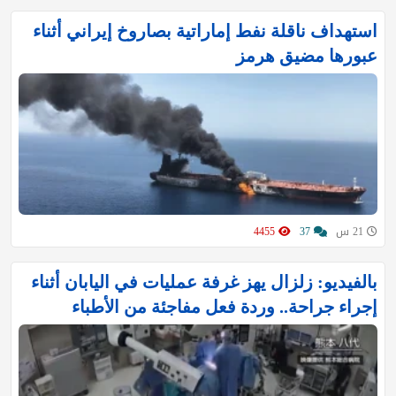
استهداف ناقلة نفط إماراتية بصاروخ إيراني أثناء
عبورها مضيق هرمز
21 س
37
4455
بالفيديو: زلزال يهز غرفة عمليات في اليابان أثناء
إجراء جراحة.. وردة فعل مفاجئة من الأطباء