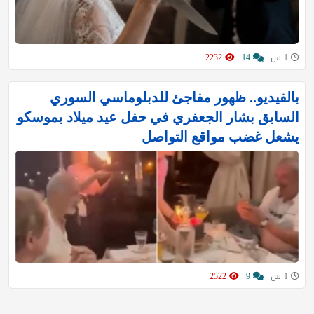
1 س
14
2232
بالفيديو.. ظهور مفاجئ للدبلوماسي السوري
السابق بشار الجعفري في حفل عيد ميلاد بموسكو
يشعل غضب مواقع التواصل
1 س
9
2522