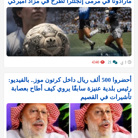
مارادونا في مرمى إنجلترا تُطرح في مزاد أميركي
1 ي
21
4340
أحضروا 500 ألف ريال داخل كرتون موز.. بالفيديو:
رئيس بلدية عنيزة سابقًا يروي كيف أطاح بعصابة
تأشيرات في القصيم