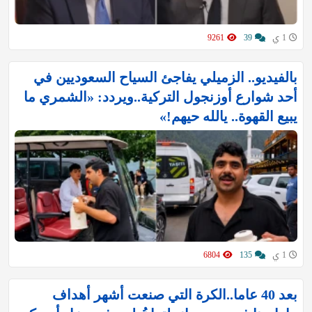
1 ي
39
9261
بالفيديو.. الزميلي يفاجئ السياح السعوديين في
أحد شوارع أوزنجول التركية..ويردد: «الشمري ما
يبيع القهوة.. يالله حيهم!»
1 ي
135
6804
بعد 40 عاما..الكرة التي صنعت أشهر أهداف