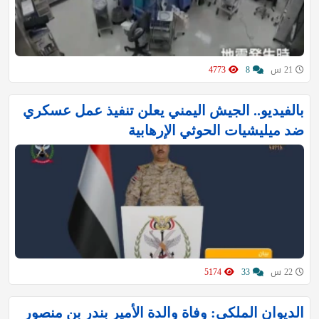
21 س
8
4773
بالفيديو.. الجيش اليمني يعلن تنفيذ عمل عسكري
ضد ميليشيات الحوثي الإرهابية
22 س
33
5174
الديوان الملكي: وفاة والدة الأمير بندر بن منصور