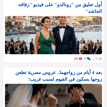
أول تعليق من "رونالدو" على فيديو "زفافه
الحاشد"
11 د
0
398
بعد 4 أيام من زواجهما.. عروس مصرية تطعن
زوجها بسكين في الفيوم لسبب غريب!