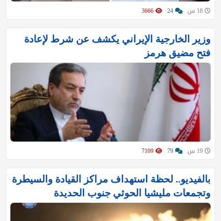
18 س
24
3666
وزير الخارجية الإيراني يكشف عن شرط لإعادة
فتح مضيق هرمز
19 س
79
7109
بالفيديو.. لحظة استهداف مراكز القيادة والسيطرة
وتجمعات مليشيا الحوثي جنوب الحديدة