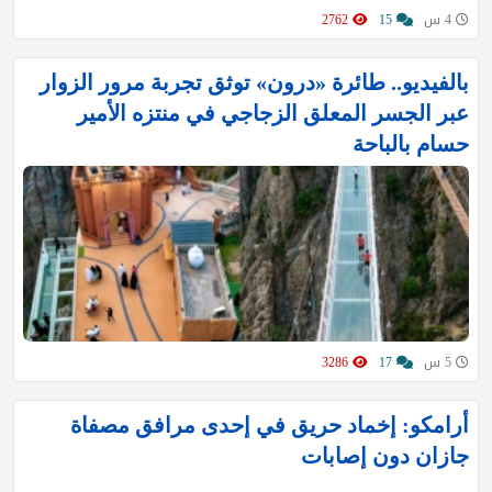
4 س
15
2762
بالفيديو.. طائرة «درون» توثق تجربة مرور الزوار
عبر الجسر المعلق الزجاجي في منتزه الأمير
حسام بالباحة
5 س
17
3286
أرامكو: إخماد حريق في إحدى مرافق مصفاة
جازان دون إصابات