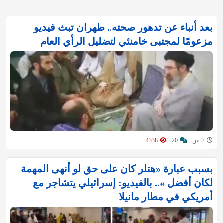
بعد أنباء عن تدهور صحته.. طهران تبث فيديو
مزعومًا لمجتبى خامنئي لتضليل الرأي العام
7 س
20
4338
بسبب عبارة «هتلر كان على حق لو أنهى المهمة
لكان أفضل ».. بالفيديو: إسرائيلي يتشاجر مع
أمريكي في مطار مانيلا