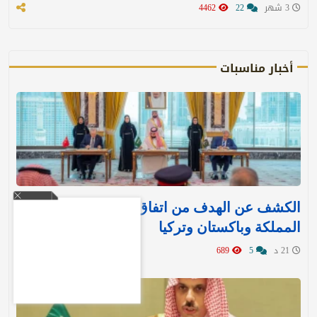
3 شهر
22
4462
أخبار مناسبات
الكشف عن الهدف من اتفاق مكة للدفاع بين
المملكة وباكستان وتركيا
21 د
5
689