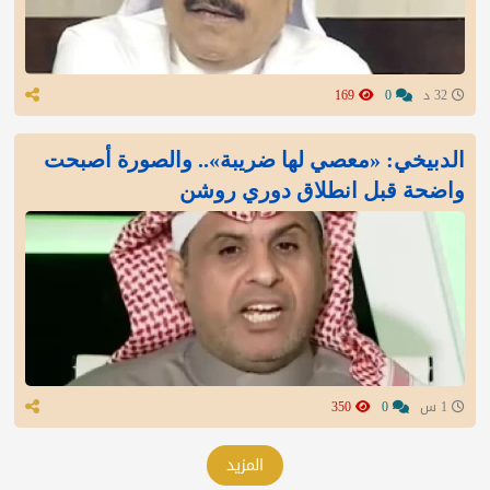
32 د
0
169
الدبيخي: «معصي لها ضريبة».. والصورة أصبحت
واضحة قبل انطلاق دوري روشن
1 س
0
350
المزيد