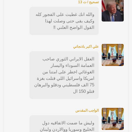
تصحيح / ت 13
والله انك غطيت على الفجور كله
وكيف بقى حتى وصلت لهذا
القول الواضح العلني ‼️
علي اكبر باذنجاني
العقل الايراني الثوري صاحب
العمامة السوداء واليسار
الغوغائي اخطر على امتنا من
امريكا واسرائيل اللي قتلت بغزة
75 الف فلسطيني ودقلو والبرهان
قتلو 150 ال
الواجب المقدس
وليش ما ضمت الاتفاقيه دول
الخليج وسوريا ووالاردن ولبنان