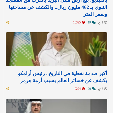
النبوي بـ 462 مليون ريال.. والكشف عن مساحتها
وسعر المتر
1 ي
19
10395
أكبر صدمة نفطية في التاريخ.. رئيس أرامكو
يكشف عن خسائر العالم بسبب أزمة هرمز
3 ي
20
9224