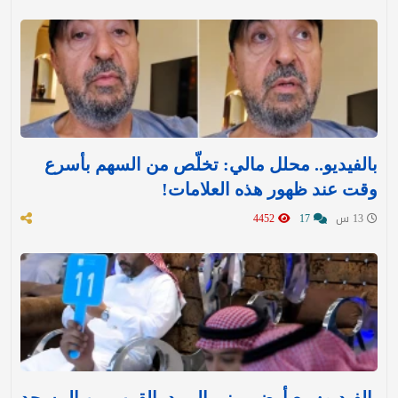
بالفيديو.. محلل مالي: تخلّص من السهم بأسرع
وقت عند ظهور هذه العلامات!
13 س
17
4452
بالفيديو: بيع أرض مبنى البريد بالقرب من المسجد