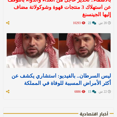
عن استهلاك 3 منتجات قهوة وشوكولاتة مضاف
إليها الجينسنغ
20 س
22
10293
ليس السرطان.. بالفيديو: استشاري يكشف عن
أكثر الأمراض المسببة للوفاة في المملكة
22 س
15
6886
أخبار اقتصادية