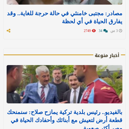
مصادر: مجتبى خامنئي في حالة حرجة للغاية.. وقد
يفارق الحياة في أي لحظة
3 س
34
2749
أخبار منوعة
بالفيديو.. رئيس بلدية تركية يمازح صلاح: سنمنحك
قطعة أرض لتعيش مع أبنائك وأحفادك الحياة في
مصر أكثر صعوبة