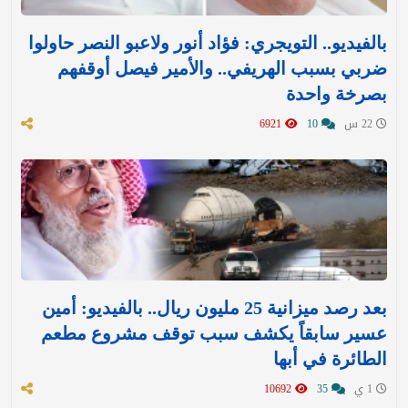
بالفيديو.. التويجري: فؤاد أنور ولاعبو النصر حاولوا
ضربي بسبب الهريفي.. والأمير فيصل أوقفهم
بصرخة واحدة
22 س
10
6921
بعد رصد ميزانية 25 مليون ريال.. بالفيديو: أمين
عسير سابقاً يكشف سبب توقف مشروع مطعم
الطائرة في أبها
1 ي
35
10692