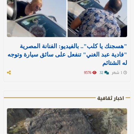
"هسجنك يا كلب".. بالفيديو: الفنانة المصرية
"فادية عبد الغني" تنفعل على سائق سيارة وتوجه
له الشتائم
1 شهر
32
9576
اخبار ثقافية