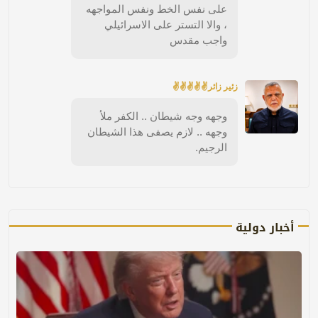
على نفس الخط ونفس المواجهه
، والا التستر على الاسرائيلي
واجب مقدس
زئير زائر✌✌✌✌✌
وجهه وجه شيطان .. الكفر ملأ
وجهه .. لازم يصفى هذا الشيطان
الرجيم.
أخبار دولية