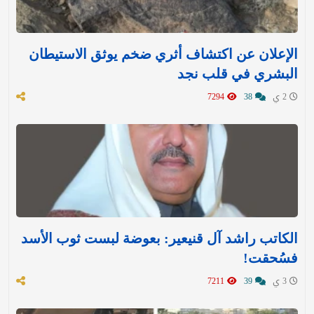
الإعلان عن اكتشاف أثري ضخم يوثق الاستيطان
البشري في قلب نجد
2 ي
38
7294
الكاتب راشد آل قنيعير: بعوضة لبست ثوب الأسد
فسُحقت!
3 ي
39
7211