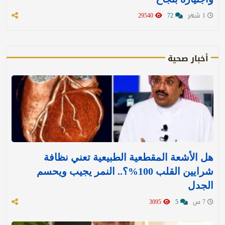
1 شهر
72
29540
أخبار صحية
هل الأشعة المقطعية الطبيعية تعني نظافة
شرايين القلب 100%؟.. النمر يجيب ويحسم
الجدل
7 س
5
3095