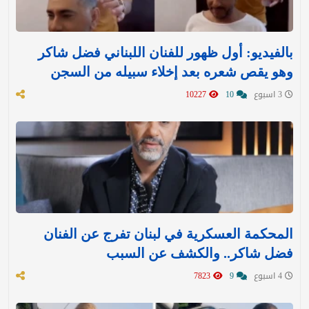
بالفيديو: أول ظهور للفنان اللبناني فضل شاكر
وهو يقص شعره بعد إخلاء سبيله من السجن
3 اسبوع
10
10227
المحكمة العسكرية في لبنان تفرج عن الفنان
فضل شاكر.. والكشف عن السبب
4 اسبوع
9
7823