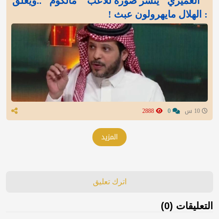
" العميري" ينشر صورة للاعب " مالكوم" ..ويعلق
: الهلال مايهرولون عبث !
10 س
0
2888
المزيد
اترك تعليق
التعليقات (0)