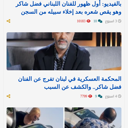
بالفيديو: أول ظهور للفنان اللبناني فضل شاكر
وهو يقص شعره بعد إخلاء سبيله من السجن
3 اسبوع
10
10183
المحكمة العسكرية في لبنان تفرج عن الفنان
فضل شاكر.. والكشف عن السبب
4 اسبوع
9
7799