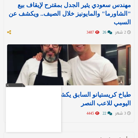
مهندس سعودي يثير الجدل بمقترح لإيقاف بيع
"الشاورما" والمايونيز خلال الصيف.. ويكشف عن
السبب
2 شهر
26
3487
طباخ كريستيانو السابق يكشف النظام الغذائي
اليومي للاعب النصر
3 شهر
22
4445