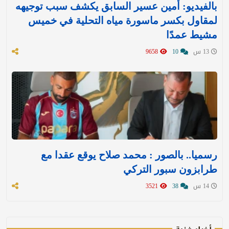
بالفيديو: أمين عسير السابق يكشف سبب توجيهه
لمقاول بكسر ماسورة مياه التحلية في خميس
مشيط عمدًا
13 س
10
9658
رسميا.. بالصور : محمد صلاح يوقع عقدا مع
طرابزون سبور التركي
14 س
38
3521