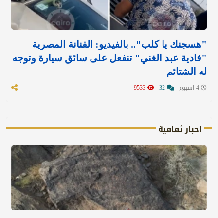
"هسجنك يا كلب".. بالفيديو: الفنانة المصرية
"فادية عبد الغني" تنفعل على سائق سيارة وتوجه
له الشتائم
4 اسبوع
32
9533
اخبار ثقافية