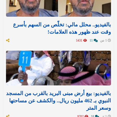
بالفيديو.. محلل مالي: تخلّص من السهم بأسرع
وقت عند ظهور هذه العلامات!
1 س
11
1431
بالفيديو: بيع أرض مبنى البريد بالقرب من المسجد
النبوي بـ 462 مليون ريال.. والكشف عن مساحتها
وسعر المتر
1 ي
18
9702