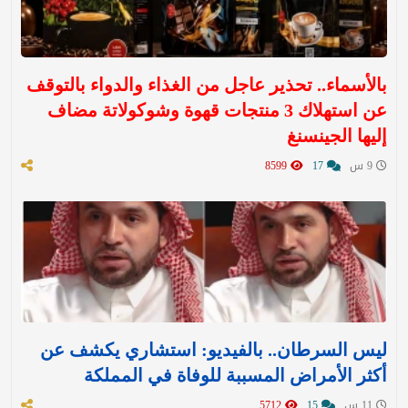
بالأسماء.. تحذير عاجل من الغذاء والدواء بالتوقف
عن استهلاك 3 منتجات قهوة وشوكولاتة مضاف
إليها الجينسنغ
9 س
17
8599
ليس السرطان.. بالفيديو: استشاري يكشف عن
أكثر الأمراض المسببة للوفاة في المملكة
11 س
15
5712