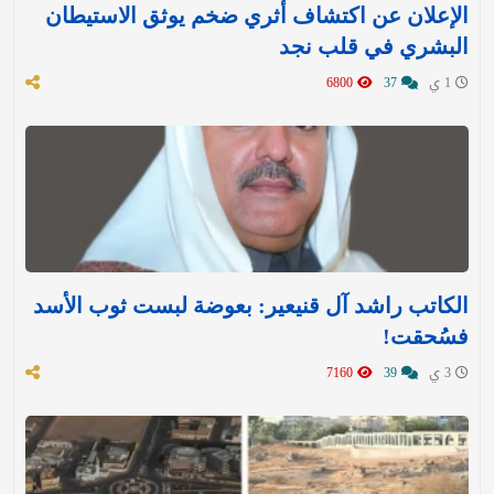
الإعلان عن اكتشاف أثري ضخم يوثق الاستيطان
البشري في قلب نجد
1 ي
37
6800
الكاتب راشد آل قنيعير: بعوضة لبست ثوب الأسد
فسُحقت!
3 ي
39
7160