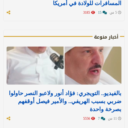
المسافرات للولادة في أمريكا
5 س
15
3185
أخبار منوعة
بالفيديو.. التويجري: فؤاد أنور ولاعبو النصر حاولوا
ضربي بسبب الهريفي.. والأمير فيصل أوقفهم
بصرخة واحدة
11 س
7
5556