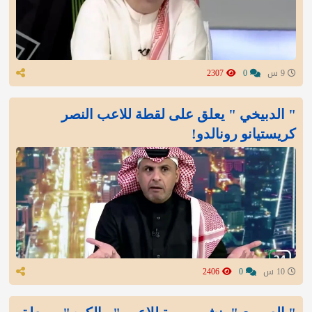
9 س
0
2307
" الدبيخي " يعلق على لقطة للاعب النصر
كريستيانو رونالدو!
10 س
0
2406