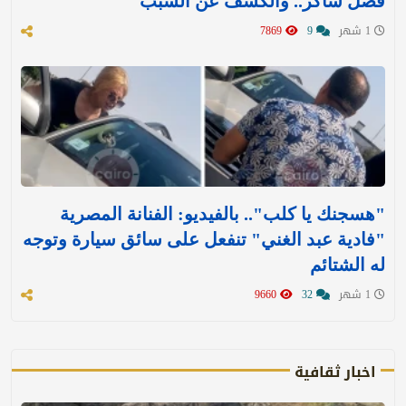
فضل شاكر.. والكشف عن السبب
1 شهر
9
7869
"هسجنك يا كلب".. بالفيديو: الفنانة المصرية
"فادية عبد الغني" تنفعل على سائق سيارة وتوجه
له الشتائم
1 شهر
32
9660
اخبار ثقافية