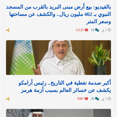
بالفيديو: بيع أرض مبنى البريد بالقرب من المسجد
النبوي بـ 462 مليون ريال.. والكشف عن مساحتها
وسعر المتر
2 ي
19
11125
أكبر صدمة نفطية في التاريخ.. رئيس أرامكو
يكشف عن خسائر العالم بسبب أزمة هرمز
3 ي
20
9307