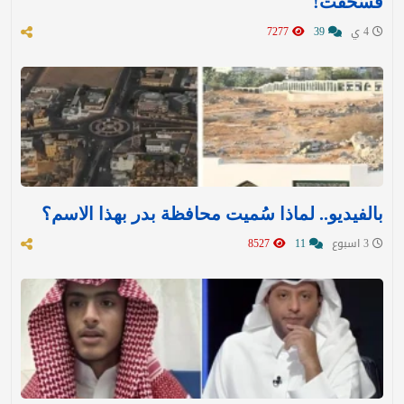
فسُحقت!
4 ي
39
7277
بالفيديو.. لماذا سُميت محافظة بدر بهذا الاسم؟
3 اسبوع
11
8527