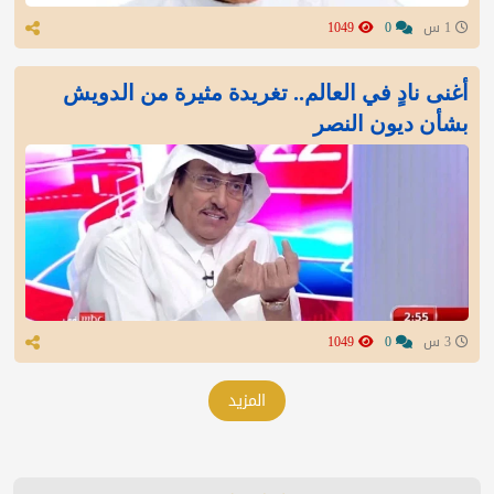
1 س
0
1049
أغنى نادٍ في العالم.. تغريدة مثيرة من الدويش
بشأن ديون النصر
3 س
0
1049
المزيد