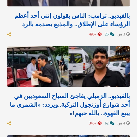
بالفيديو.. ترامب: الناس يقولون إنني أحد أعظم
الرؤساء على الإطلاق.. والمذيع يصدمه بالرد
3 س
26
4967
بالفيديو.. الزميلي يفاجئ السياح السعوديين في
أحد شوارع أوزنجول التركية..ويردد: «الشمري ما
يبيع القهوة.. يالله حيهم!»
4 س
62
3457