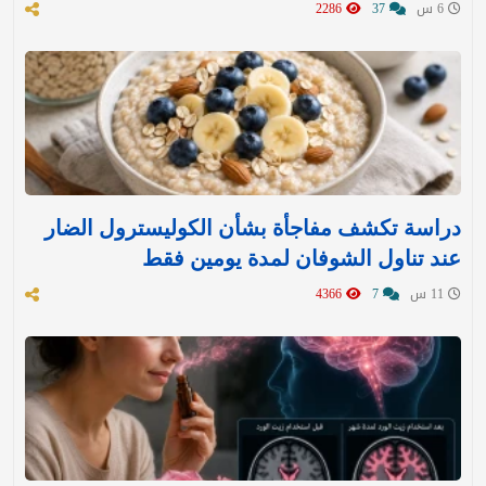
6 س
37
2286
دراسة تكشف مفاجأة بشأن الكوليسترول الضار
عند تناول الشوفان لمدة يومين فقط
11 س
7
4366