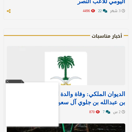
اليومي للاعب النصر
3 شهر
22
4496
أخبار مناسبات
الديوان الملكي: وفاة والدة الأمير بندر بن منصور
بن عبدالله بن جلوي آل سعود
2 س
7
870