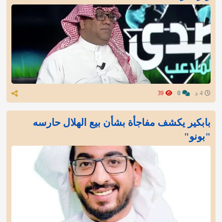
4 د
0
39
بابكير يكشف مفاجأة بشأن بيع الهلال حارسه
"بونو"