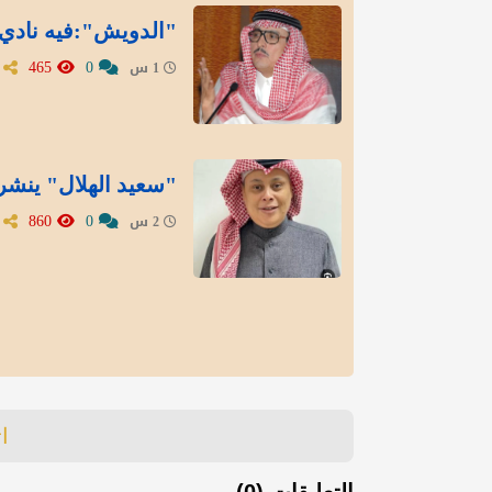
"الدويش":فيه نادي
465
0
1 س
"سعيد الهلال" ينشر 
860
0
2 س
ا