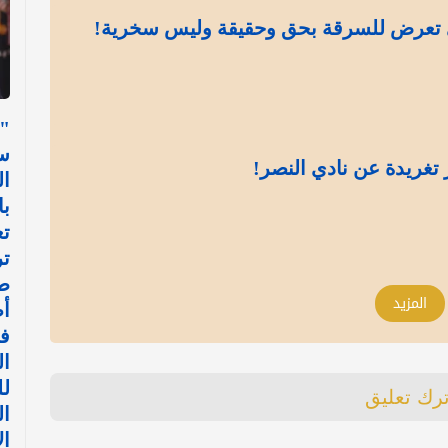
 تعرض للسرقة بحق وحقيقة وليس سخرية!
"
س
تغريدة عن نادي النصر!
ال
با
تع
ت
ط
المزيد
أ
في
ال
ل
ترك تعليق
ا
ال