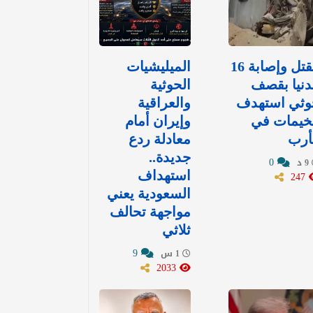
مقتل وإصابة 16
الميليشيات
نيا بقصف
الحوثية
وثي استهدف
والعراقية
خيمات في
وإيران أمام
أرب
معادلة ردع
جديدة..
0
9 د
247
استهداف
السعودية يعني
مواجهة تحالف
ثلاثي
9
1 س
2033