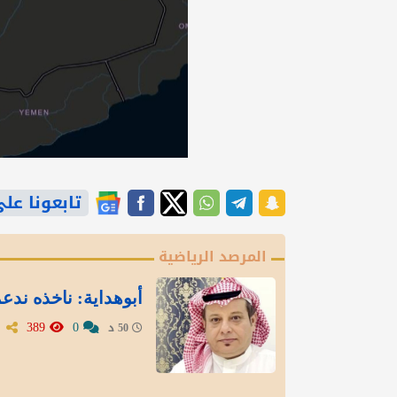
تابعونا على gle News
المرصد الرياضية
أبوهداية: ناخذه ندع
389
0
50 د