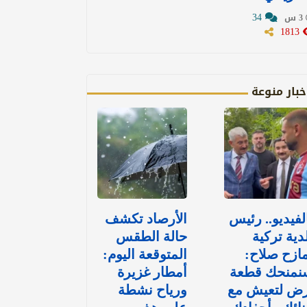
34
3 س
1813
خبار منوعة
لفيديو.. رئيس
الأرصاد تكشف
دية تركية
حالة الطقس
ازح صلاح:
المتوقعة اليوم:
نمنحك قطعة
أمطار غزيرة
رض لتعيش مع
ورياح نشطة