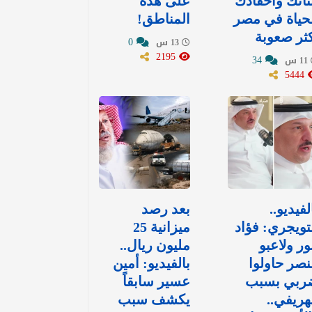
نائك وأحفادك
على هذه
حياة في مصر
المناطق!
ثر صعوبة
0
13 س
2195
34
11 س
5444
لفيديو..
بعد رصد
تويجري: فؤاد
ميزانية 25
ور ولاعبو
مليون ريال..
نصر حاولوا
بالفيديو: أمين
ربي بسبب
عسير سابقاً
هريفي..
يكشف سبب