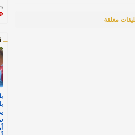
ليقات مغلقة
أ
با
بل
يم
س
أ