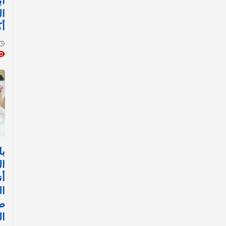
أب
ال
أك
با
ال
أن
ال
ض
ال