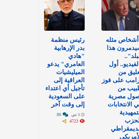
أشخاص مثله
رئيس منظمة
يدمرون هذا
بدر الإرهابية
بلد"..
"هادي
لفيديو.. أول
العامري" يدعو
ليق من
الميليشيات
رامب على فوز
العراقية إلى
بيب من
تأجيل أي اعتداء
صول مصرية
على السعودية
 الانتخابات
إلى وقت آخر
تمهيدية
80
3 س
لحزب
4723
لديمقراطي
أمريكي