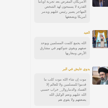
الامريكان المفرض بعد تجربة اوباما
القذرة لا يسمحون لهذ الشخص
المهاجر يصير رئيس عليهم ويدمر
أمريكا ويضعفها
العيد
الله يجمع كلمت المسلمين ويوحد
صفهم ويقوي شوكتهم في مشارق
الأرض ومغاربها
‏بدوي عايش في البر
‏موت إن شاء الله موت كلب ما
قدموا للمسلمين ولا للعالم إلا
الفساد والدماروال_ خراب حسبي
الله عليهم ونعم الوكيل الله
يضعفهم ولا يقوي هم