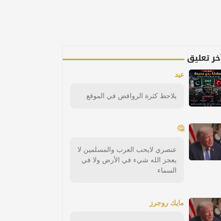
خر تعليق
عيد
يلاحظ كثرة الروافض في الموقع
🤔
عنصري لايحب العرب والمسلمين لا
يعجز الله شيء في الأرض ولا في
السماء
مايك روجرز