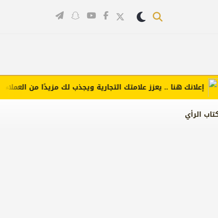
لانك هنا .. يعزز علامتك التجارية ويجذب لك مزيدًا من العملاء (اضغط
تاب الرأي