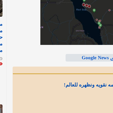
مد
ح
م
م
Goo
مه نقويه ونظهره للعالم!