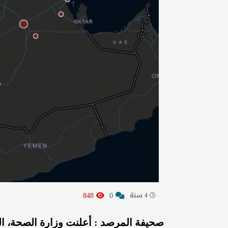
848
0
4 سنة