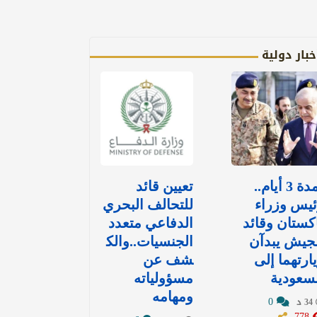
خبار دولية
لمدة 3 أيام..
تعيين قائد
يس وزراء
للتحالف البحري
كستان وقائد
الدفاعي متعدد
جيش يبدآن
الجنسيات..والك
ارتهما إلى
شف عن
سعودية
مسؤولياته
ومهامه
0
34 د
778