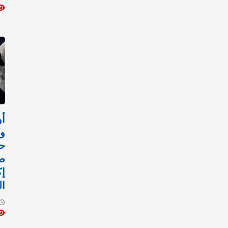
أو
وك
حا
ص
إ
ال