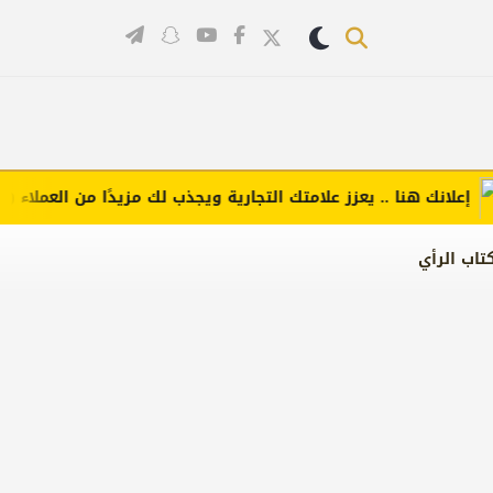
نك هنا .. يعزز علامتك التجارية ويجذب لك مزيدًا من العملاء (اضغط ل
تاب الرأي