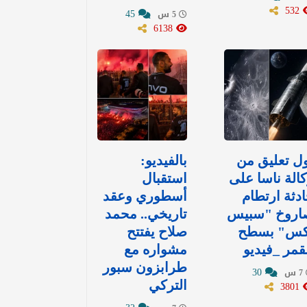
532
45
5 س
6138
ل تعليق من
بالفيديو:
الة ناسا على
استقبال
دثة ارتطام
أسطوري وعقد
اروخ "سبيس
تاريخي.. محمد
كس" بسطح
صلاح يفتتح
قمر _فيديو
مشواره مع
طرابزون سبور
30
7 س
3801
التركي