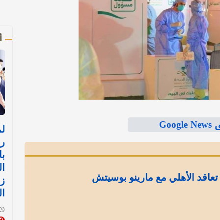
أ
Goo
رئ
با
ال
تعاقد الأهلي مع مارينو بوسيتش
زي
ال