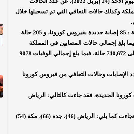
صحيفة المرصد : أعلنت وزارة الصحة، اليوم الأحد (24 إبريل 2022)، عن عدد الحالات
لكة وكذلك حالات التعافي التي تم تسجيلها خلال
وسجلت الصحة خلال الـ24 ساعة الماضية : 85 إصابة جديدة بفيروس كورونا، و 205 حالة
 ، و 48 حالة حرجة. فيما بلغ إجمالي حالات المصابين في المملكة
753,417 الآن، ووصل مجموع المتعافين إلى 740,672 حالة، فيما بلغ إجمالي الوفيات 9078
د الإصابات وحالات التعافي من فيروس كورونا
ورونا الجديدة، فقد جاءت كالتالي: الرياض
فجاءت كما يلي: الرياض (
46
)، جدة (
66
)، مكة (
54
)