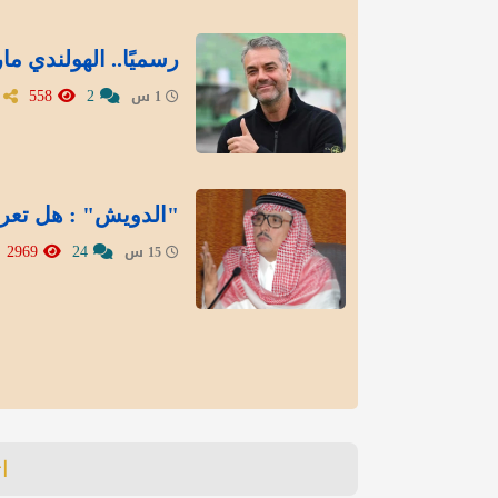
رسميًا.. الهولندي ما
558
2
1 س
"الدويش" : هل تعر
2969
24
15 س
ا