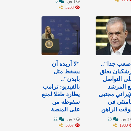
6
1 س
3208
صعب جدا"..
"لا أريده أن
شكيان يعلق
يسقط مثل
ى التواصل
بايدن"..
ع المرشد
بالفيديو: ترامب
إيراني مجتبى
يطارد طفلا لمنع
امنئي في
سقوطه من
وقت الراهن
على المنصة
22
28
3 س
7 س
3037
1980