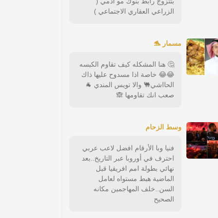
بتتزوج رابط بنوك مو ادمي (
الزراعي العقاري الاجتماعي )
مسمار 🐬
🤔 هنا المشكله كيف تقاوم الكبسه
😂😂 خاصة اذا مسدوح عليها ذاك
الحااشي🐫 والا تويس المندي 🐐
صعب انك تقاومها 🙈
وسط الزحام
فنيا وبا الأرقام افضل لاعب عربي
احترف في أوروبا عبر التاريخ..بعد
نهائي بطولة امم افريقيا قبل
الماضية هبط مستواه لعامل
السن..خلف المهاجمين مكانه
الصحيح