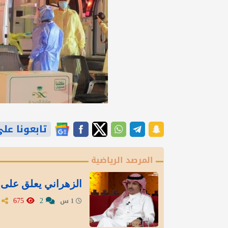
تابعونا على gle News
المرصد الرياضية
الزهراني يعلق على 
675
2
1 س