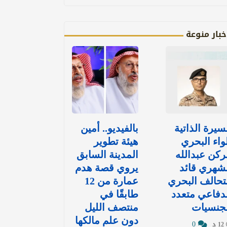
خبار منوعة
سيرة الذاتية
بالفيديو.. أمين
واء البحري
هيئة تطوير
ركن عبدالله
المدينة السابق
شهري قائد
يروي قصة هدم
تحالف البحري
عمارة من 12
دفاعي متعدد
طابقًا في
لجنسيات
منتصف الليل
دون علم مالكها
0
12 د