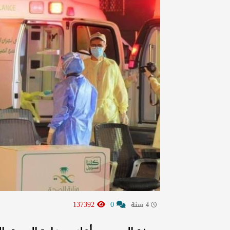
137392
0
4 سنة