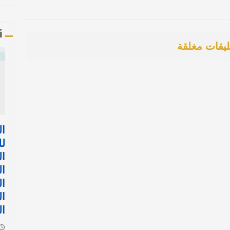
أ
ليقات مغلقة
ال
لل
ال
ال
ال
ال
ا