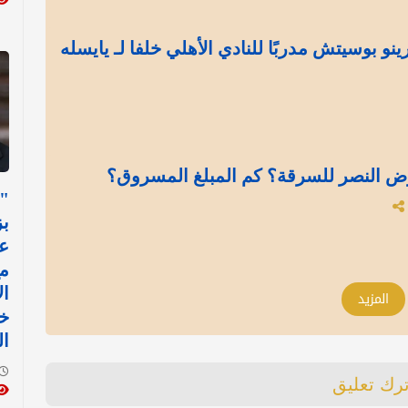
رينو بوسيتش مدربًا للنادي الأهلي خلفا لـ يايسله
ض النصر للسرقة؟ كم المبلغ المسروق؟
"
بز
عل
م
ال
المزيد
خ
ال
ترك تعليق