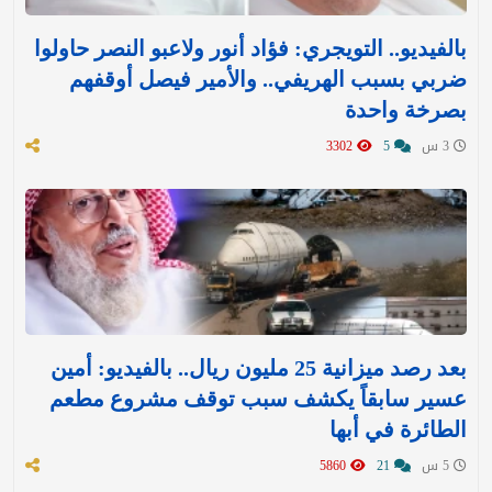
بالفيديو.. التويجري: فؤاد أنور ولاعبو النصر حاولوا
ضربي بسبب الهريفي.. والأمير فيصل أوقفهم
بصرخة واحدة
3 س
5
3302
بعد رصد ميزانية 25 مليون ريال.. بالفيديو: أمين
عسير سابقاً يكشف سبب توقف مشروع مطعم
الطائرة في أبها
5 س
21
5860