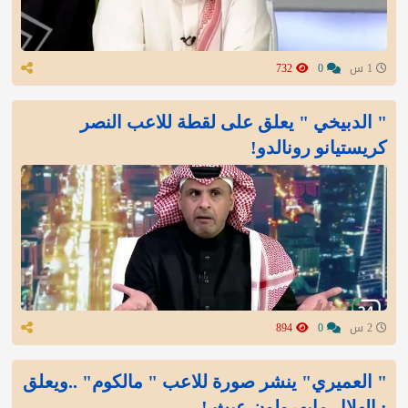
1 س
0
732
" الدبيخي " يعلق على لقطة للاعب النصر
كريستيانو رونالدو!
2 س
0
894
" العميري" ينشر صورة للاعب " مالكوم" ..ويعلق
: الهلال مايهرولون عبث !