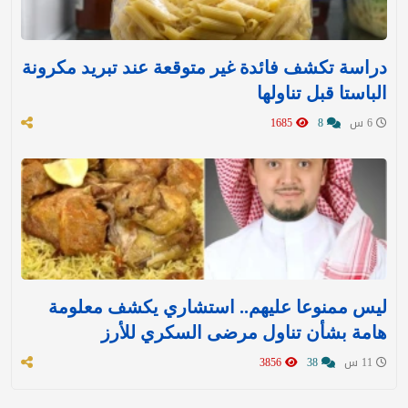
دراسة تكشف فائدة غير متوقعة عند تبريد مكرونة
الباستا قبل تناولها
6 س
8
1685
ليس ممنوعا عليهم.. استشاري يكشف معلومة
هامة بشأن تناول مرضى السكري للأرز
11 س
38
3856