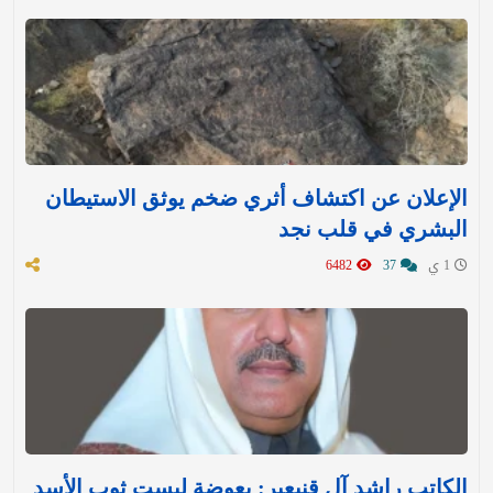
الإعلان عن اكتشاف أثري ضخم يوثق الاستيطان
البشري في قلب نجد
1 ي
37
6482
الكاتب راشد آل قنيعير: بعوضة لبست ثوب الأسد