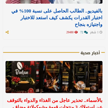
بالفيديو.. الطالب الحاصل على نسبة 100% في
اختبار القدرات يكشف كيف استعد للاختبار
واجتيازه بنجاح
1 شهر
72
29480
أخبار صحية
بالأسماء.. تحذير عاجل من الغذاء والدواء بالتوقف
عن استهلاك 3 منتجات قهوة وشوكولاتة مضاف