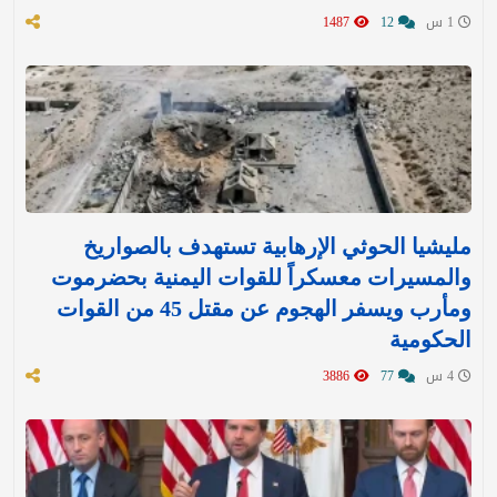
1 س
12
1487
مليشيا الحوثي الإرهابية تستهدف بالصواريخ
والمسيرات معسكراً للقوات اليمنية بحضرموت
ومأرب ويسفر الهجوم عن مقتل 45 من القوات
الحكومية
4 س
77
3886