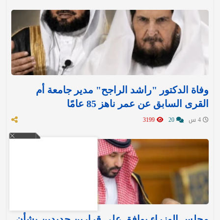
وفاة الدكتور "راشد الراجح" مدير جامعة أم
القرى السابق عن عمر ناهز 85 عامًا
4 س
20
3199
مجلس الوزراء يوافق على قرارين جديدين بشأن