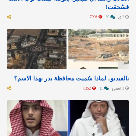
فسُحقت!
2 ي
39
7096
بالفيديو.. لماذا سُميت محافظة بدر بهذا الاسم؟
3 اسبوع
11
8352