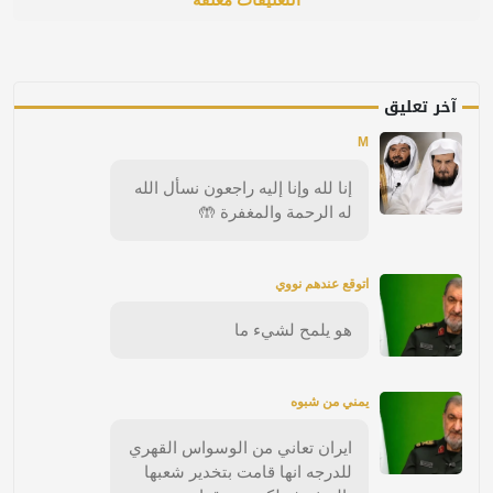
آخر تعليق
M
إنا لله وإنا إليه راجعون نسأل الله
له الرحمة والمغفرة 🤲
اتوقع عندهم نووي
هو يلمح لشيء ما
يمني من شبوه
ايران تعاني من الوسواس القهري
للدرجه انها قامت بتخدير شعبها