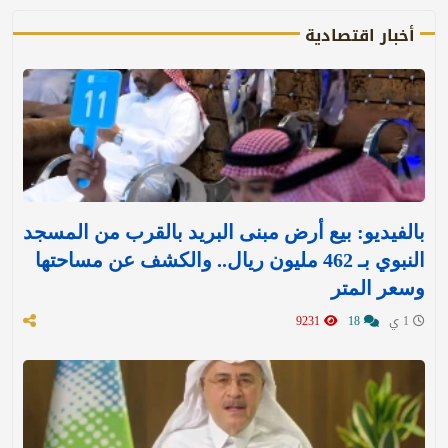
أخبار اقتصادية
بالفيديو: بيع أرض مبنى البريد بالقرب من المسجد
النبوي بـ 462 مليون ريال.. والكشف عن مساحتها
وسعر المتر
1 ي
18
9231