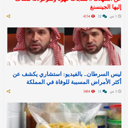
إليها الجينسنغ
1 س
12
4154
ليس السرطان.. بالفيديو: استشاري يكشف عن
أكثر الأمراض المسببة للوفاة في المملكة
3 س
11
3464