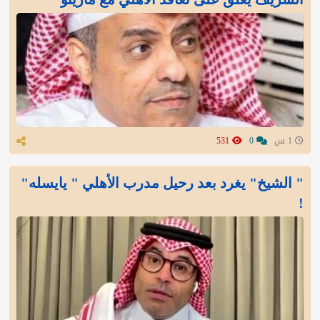
1 س
0
531
" الشيخ" يغرد بعد رحيل مدرب الأهلي " يايسله"
!