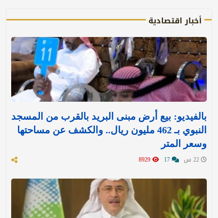
أخبار اقتصادية
بالفيديو: بيع أرض مبنى البريد بالقرب من المسجد
النبوي بـ 462 مليون ريال.. والكشف عن مساحتها
وسعر المتر
22 س
17
8929