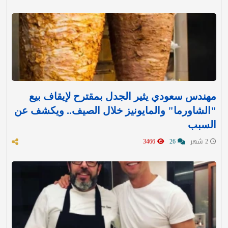
مهندس سعودي يثير الجدل بمقترح لإيقاف بيع
"الشاورما" والمايونيز خلال الصيف.. ويكشف عن
السبب
2 شهر
26
3466