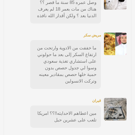
وصل عمره 85 سنة ما قصر ؟؟
هناك من مات بعمر 18 لم يعرف
الدنيا بعد ؟ ولكن أقدار الله نافذه
مريض سكر
ما خففت من الادوية وارتحت من
ارتفاع السكر إلى بعد ما حولوني
على استشاري تغذية سعودي
وسوا لي جدول حصص بدون
حمية خلها حصص بمقادير معينه
وتركت الانسولين
قيران
مين اعطاهم الاحدايثه!!؟؟ امريكا
تلعب على عشرين حبل