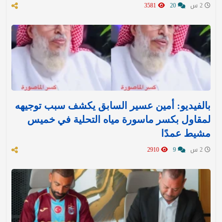
2 س
20
3581
بالفيديو: أمين عسير السابق يكشف سبب توجيهه
لمقاول بكسر ماسورة مياه التحلية في خميس
مشيط عمدًا
2 س
9
2910