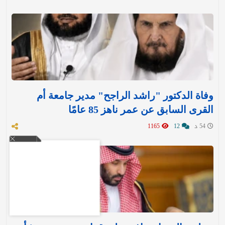
وفاة الدكتور "راشد الراجح" مدير جامعة أم
القرى السابق عن عمر ناهز 85 عامًا
54 د
12
1165