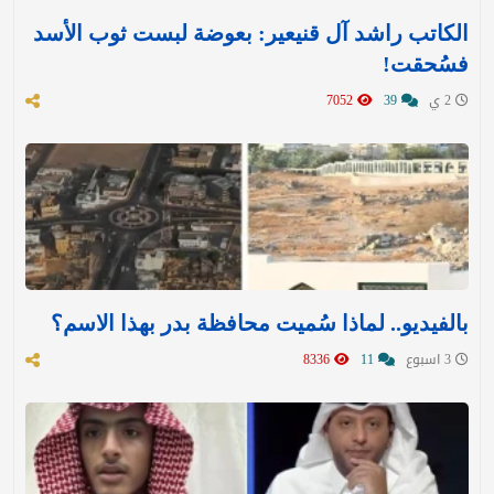
الكاتب راشد آل قنيعير: بعوضة لبست ثوب الأسد
فسُحقت!
2 ي
39
7052
بالفيديو.. لماذا سُميت محافظة بدر بهذا الاسم؟
3 اسبوع
11
8336