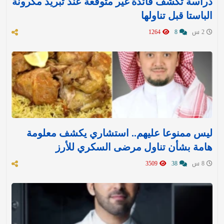
دراسة تكشف فائدة غير متوقعة عند تبريد مكرونة
الباستا قبل تناولها
2 س
8
1264
ليس ممنوعا عليهم.. استشاري يكشف معلومة
هامة بشأن تناول مرضى السكري للأرز
8 س
38
3509