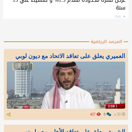
عرض لفترة محدودة مقدم 1.5% و تقسيط علي 15
سنة
TMG
المرصد الرياضية
العميري يعلق على تعاقد الاتحاد مع ديون لوبي
53 د
0
427
الشريف يعلق على تعاقد الأهلي مع مارينو