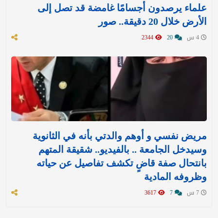
علماء يرصدون أجسامًا غامضة قد تصل إلى
الأرض خلال 20 دقيقة.. صور
4 س
20
2344
مريض نفسي و أوهم والدتي بأنه في الثانوية
وسيدخل الجامعة .. بالفيديو.. شقيقة المتهم
بانتحال صفة قاضٍ تكشف تفاصيل عن حياته
وظروفه المادية
7 س
7
3617