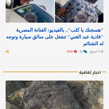
"هسجنك يا كلب".. بالفيديو: الفنانة المصرية
"فادية عبد الغني" تنفعل على سائق سيارة وتوجه
له الشتائم
4 اسبوع
32
9450
اخبار ثقافية