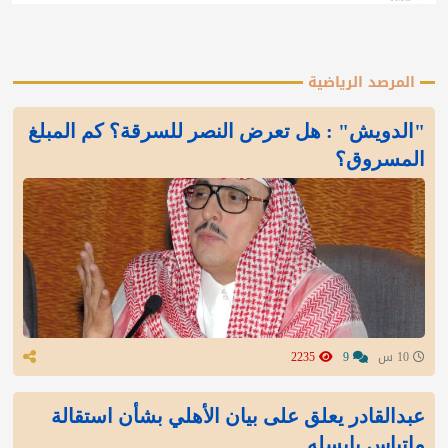
المرصد الرياضية
"الدويش" : هل تعرض النصر للسرقة؟ كم المبلغ
المسروق؟
10 س
9
2235
عبدالقادر يعلق على بيان الأهلي بشأن استقالة
ماتياس يايسله