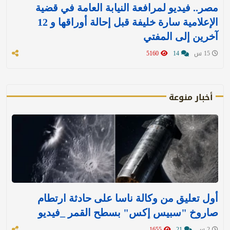
مصر.. فيديو لمرافعة النيابة العامة في قضية
الإعلامية سارة خليفة قبل إحالة أوراقها و 12
آخرين إلى المفتي
15 س
14
5160
أخبار منوعة
أول تعليق من وكالة ناسا على حادثة ارتطام
صاروخ "سبيس إكس" بسطح القمر _فيديو
2 س
21
1655