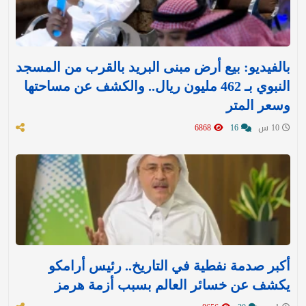
بالفيديو: بيع أرض مبنى البريد بالقرب من المسجد
النبوي بـ 462 مليون ريال.. والكشف عن مساحتها
وسعر المتر
10 س
16
6868
أكبر صدمة نفطية في التاريخ.. رئيس أرامكو
يكشف عن خسائر العالم بسبب أزمة هرمز