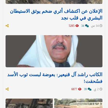
الإعلان عن اكتشاف أثري ضخم يوثق الاستيطان
البشري في قلب نجد
14 س
34
5285
الكاتب راشد آل قنيعير: بعوضة لبست ثوب الأسد
فسُحقت!
2 ي
39
6877