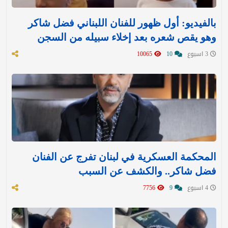
بالفيديو: أول ظهور للفنان اللبناني فضل شاكر
وهو يقص شعره بعد إخلاء سبيله من السجن
3 اسبوع
10
10065
المحكمة العسكرية في لبنان تفرج عن الفنان
فضل شاكر.. والكشف عن السبب
4 اسبوع
9
7756