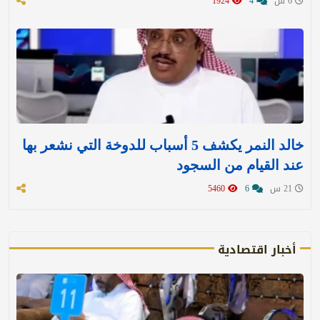
6 س
4
1924
خالد النمر يكشف 5 أسباب للدوخة التي نشعر بها
عند القيام من السجود
21 س
6
5460
أخبار اقتصادية