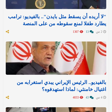
"لا أريده أن يسقط مثل بايدن".. بالفيديو: ترامب
يطارد طفلا لمنع سقوطه من على المنصة
2 س
13
1307
بالفيديو.. الرئيس الإيراني يبدي استغرابه من
اغتيال خامنئي: لماذا استهدفوه؟
4 س
43
4033