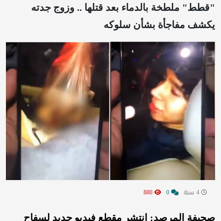
"قطط" ملطخة بالدماء بعد قتلها .. وزوج جدته
يكشف مفاجأة بشأن سلوكه
4 سنة
0
880
صحيفة المرصد: انتشر مقطع فيديو جديد لسفاح