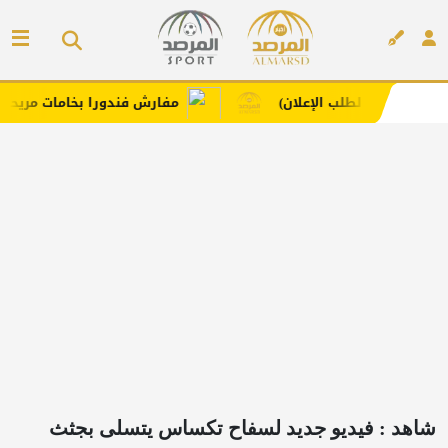
طلب الإعلان)
مفارش فندورا بخامات مريحة وعصرية مع ك
إعلان
شاهد : فيديو جديد لسفاح تكساس يتسلى بجثث