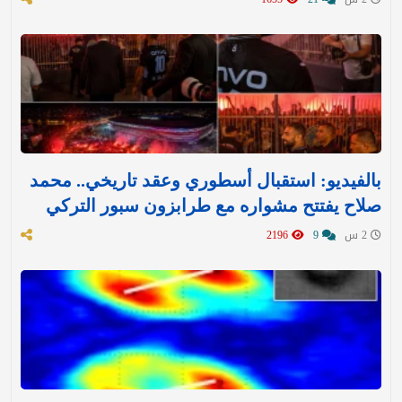
بالفيديو: استقبال أسطوري وعقد تاريخي.. محمد
صلاح يفتتح مشواره مع طرابزون سبور التركي
2 س
9
2196