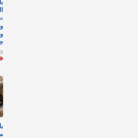
با
ال
«
ول
و
ج
با
مح