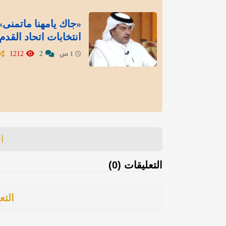
«جاك يامهنا ماتمنى»
انتخابات اتحاد القدم
1212
2
1 س
ا
التعليقات (0)
التع