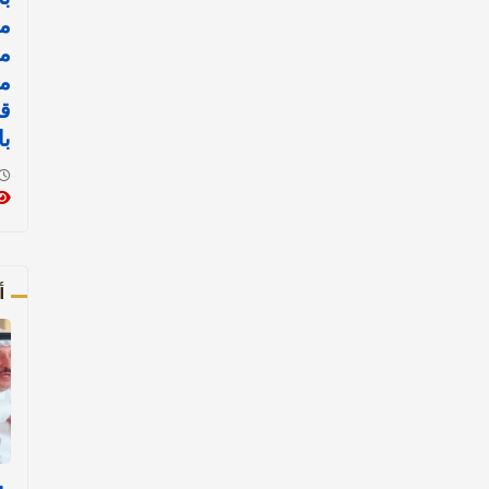
مد
م
م
قض
با
أ