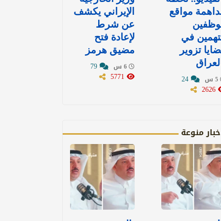
اهمة مواقع
الإيراني يكشف
وظفين
عن شرط
تهمين في
لإعادة فتح
ايا تزوير
مضيق هرمز
لعراق
79
6 س
5771
24
5 س
2626
خبار منوعة