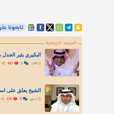
تابعونا على gle News
المرصد الرياضية
البكيري يثير الجدل ب
403
0
49 د
الشيخ يعلق على است
650
0
1 س