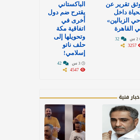
ثق تقرير عن
الباكستاني
حياة داخل
يقترح ضم دول
ي الزبالين»
أخرى في
 القاهرة
اتفاقية مكة
وتحويلها إلى
32
2 س
3257
حلف ناتو
إسلامي!
42
3 س
4547
خبار فنية