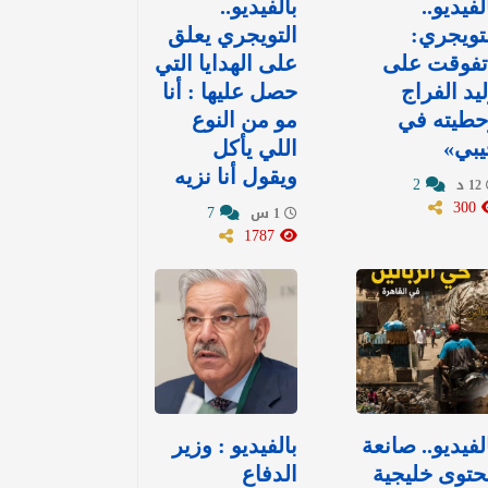
لفيديو..
بالفيديو..
تويجري:
التويجري يعلق
تفوقت على
على الهدايا التي
يد الفراج
حصل عليها : ‏أنا
حطيته في
مو من النوع
يبي»
اللي يأكل
ويقول أنا نزيه
2
12 د
300
7
1 س
1787
لفيديو.. صانعة
بالفيديو : وزير
توى خليجية
الدفاع