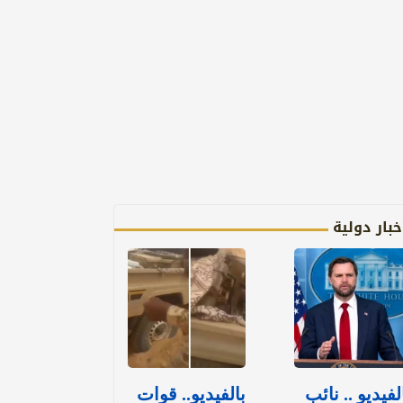
خبار دولية
لفيديو .. نائب
بالفيديو.. قوات