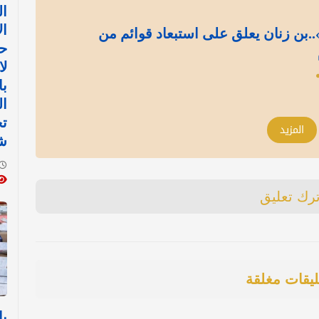
ا
ال
..بن زنان يعلق على استبعاد قوائم من
حك
لا
با
ال
ت
المزيد
ش
ترك تعليق
ليقات مغلقة
با