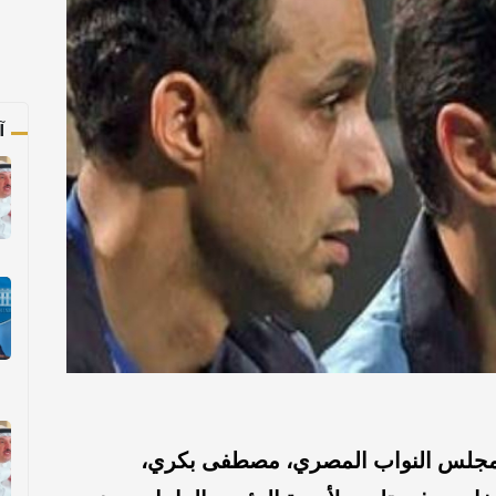
آ
مجلس النواب المصري، مصطفى بكري،