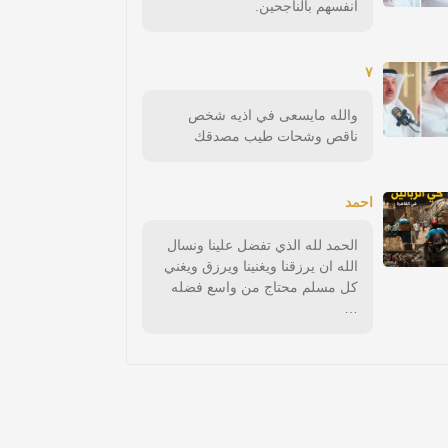
انفسهم بالناجحين.
٧
والله مايسعى في اذيه شخص
ناقص وشحات طيب مصدقك
احمد
الحمد لله الذي تفضل علينا ونسال
الله ان يرزقنا ويغنينا ويرزق ويغني
كل مسلم محتاج من واسع فضله
…