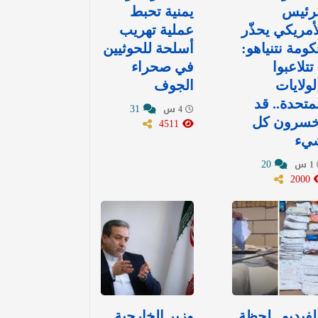
لرئيس
يمنية تحبط
أمريكي يحذّر
عملية تهريب
ومة نتنياهو:
أسلحة للحوثيين
 تتلاعبوا
في صحراء
لولايات
الجوف
متحدة.. قد
31
4 س
خسرون كل
4511
يء
20
1 س
2000
لفيديو.. لحظة
وزير الخارجية