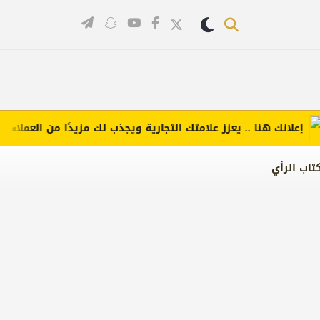
انك هنا .. يعزز علامتك التجارية ويجذب لك مزيدًا من العملاء (اضغط ل
تاب الرأي