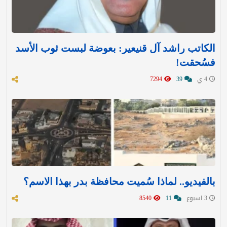
الكاتب راشد آل قنيعير: بعوضة لبست ثوب الأسد
فسُحقت!
4 ي
39
7294
بالفيديو.. لماذا سُميت محافظة بدر بهذا الاسم؟
3 اسبوع
11
8540