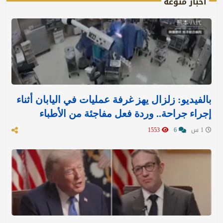
أخبار منوعة
بالفيديو: زلزال يهز غرفة عمليات في اليابان أثناء
إجراء جراحة.. وردة فعل مفاجئة من الأطباء
1 س
6
1553