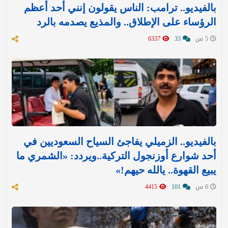
بالفيديو.. ترامب: الناس يقولون إنني أحد أعظم
الرؤساء على الإطلاق.. والمذيع يصدمه بالرد
5 س
33
6337
بالفيديو.. الزميلي يفاجئ السياح السعوديين في
أحد شوارع أوزنجول التركية..ويردد: «الشمري ما
يبيع القهوة.. يالله حيهم!»
6 س
101
4415