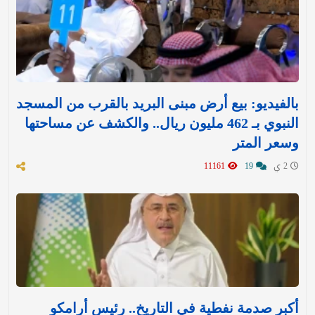
بالفيديو: بيع أرض مبنى البريد بالقرب من المسجد
النبوي بـ 462 مليون ريال.. والكشف عن مساحتها
وسعر المتر
2 ي
19
11161
أكبر صدمة نفطية في التاريخ.. رئيس أرامكو