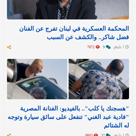
المحكمة العسكرية في لبنان تفرج عن الفنان
فضل شاكر.. والكشف عن السبب
1 شهر
9
7872
"هسجنك يا كلب".. بالفيديو: الفنانة المصرية
"فادية عبد الغني" تنفعل على سائق سيارة وتوجه
له الشتائم
1 شهر
32
9663