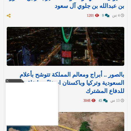
بن عبدالله بن جلوي آل سعود
4 س
9
1201
بالصور .. أبراج ومعالم المملكة تتوشح بأعلام
السعودية وتركيا وباكستان احتفاءً بـ«اتفاقية مكة»
للدفاع المشترك‬⁩ ‏
13 س
45
3048