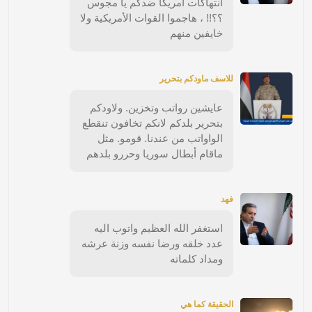
انتهاكات امريكا ضدكم يا مجوس
؟؟!! ، هاجموا القوات الأمريكية ولا
خايفين منهم
للاسف ماودكم بتحرير
عايشين رواتب وتخزين. ولاودكم
بتحرير بلدكم لانكم تخافون تنقطع
الواواتب من عندنا. قومو. مثل
ماقام أبطال سوريا وحررو بلدهم
فهد
استغفر الله العظيم واتوب اليه
عدد خلقه ورضا نفسه وزنة عرشه
ومداد كلماته
الحقيقة كما هي