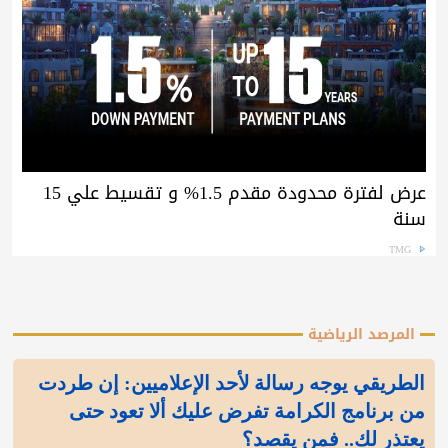
عرض لفترة محدودة مقدم 1.5% و تقسيط علي 15
سنة
TMG
المرصد الرياضية
الطريقي يوجه رسالة لأحد الإعلاميين: إن طردت
من برنامج الكرامة تفرض عليك ألا تعود حتى
يعتذر لك.. فمن يقصد؟