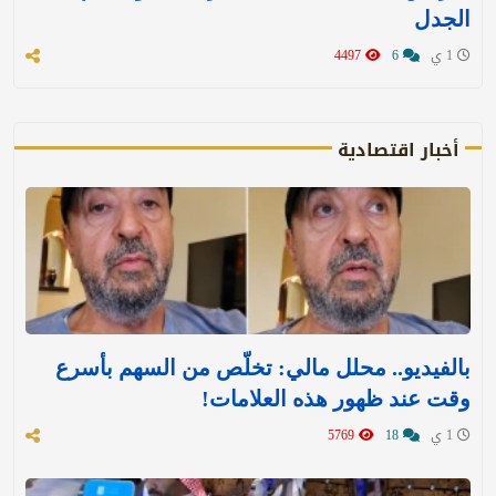
الجدل
1 ي
6
4497
أخبار اقتصادية
بالفيديو.. محلل مالي: تخلّص من السهم بأسرع
وقت عند ظهور هذه العلامات!
1 ي
18
5769