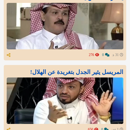
31 د
0
276
المريسل يثير الجدل بتغريدة عن الهلال!
1 س
0
650