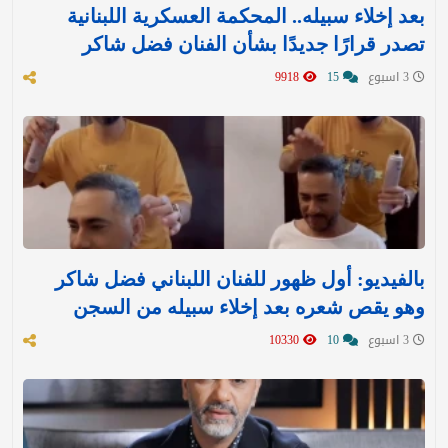
بعد إخلاء سبيله.. المحكمة العسكرية اللبنانية
تصدر قرارًا جديدًا بشأن الفنان فضل شاكر
3 اسبوع
15
9918
بالفيديو: أول ظهور للفنان اللبناني فضل شاكر
وهو يقص شعره بعد إخلاء سبيله من السجن
3 اسبوع
10
10330