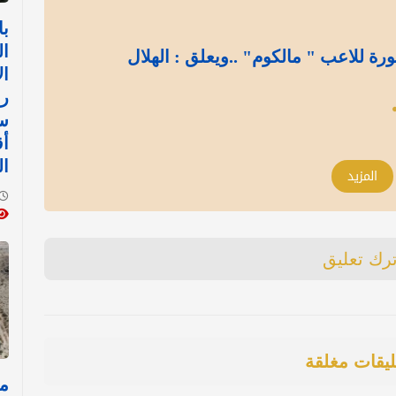
با
ا
ة للاعب " مالكوم" ..ويعلق : الهلال
ال
رض
ست
أق
ال
المزيد
ترك تعليق
ليقات مغلقة
مل