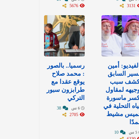
5676
3131
لفيديو: أمين
رسميا.. بالصور
سير السابق
: محمد صلاح
كشف سبب
يوقع عقدا مع
جيهه لمقاول
طرابزون سبور
كسر ماسورة
التركي
اه التحلية في
38
6 س
ميس مشيط
2705
دًا
10
5 س
6330