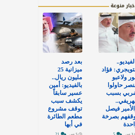
خبار منوعة
لفيديو..
بعد رصد
تويجري: فؤاد
ميزانية 25
ور ولاعبو
مليون ريال..
نصر حاولوا
بالفيديو: أمين
ربي بسبب
عسير سابقاً
هريفي..
يكشف سبب
لأمير فيصل
توقف مشروع
وقفهم بصرخة
مطعم الطائرة
حدة
في أبها
21
5
3 س
5 س