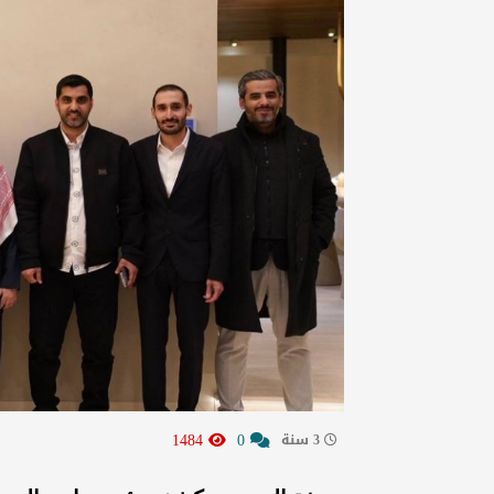
1484
0
3 سنة