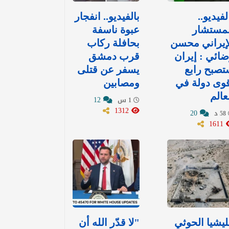
لفيديو..
بالفيديو.. انفجار
لمستشار
عبوة ناسفة
إيراني محسن
بحافلة ركاب
ائي : إيران
قرب دمشق
صبح رابع
يسفر عن قتلى
وى دولة في
ومصابين
عالم
12
1 س
1312
20
58 د
1611
يشيا الحوثي
"لا قدّر الله أن