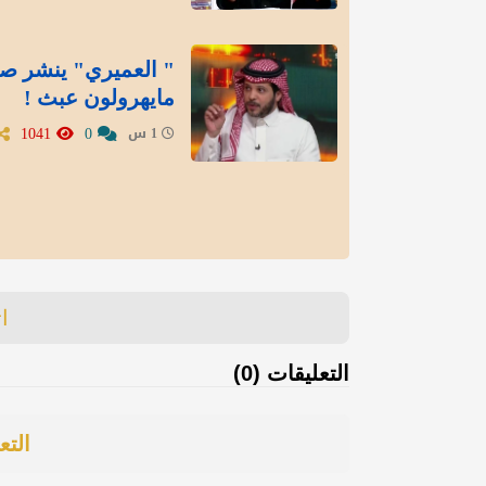
" العميري" ينشر صور
مايهرولون عبث !
1041
0
1 س
ا
التعليقات (0)
التع