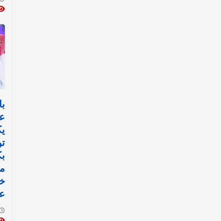
با
ع
ي
تو
ب
مي
خ
عم