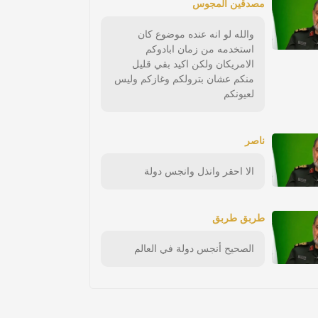
مصدقين المجوس
والله لو انه عنده موضوع كان
استخدمه من زمان ابادوكم
الامريكان ولكن اكيد بقي قليل
منكم عشان بترولكم وغازكم وليس
لعيونكم
ناصر
الا احقر وانذل وانجس دولة
طربق طربق
الصحيح أنجس دولة في العالم