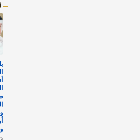
أ
با
ال
أن
ال
ض
ال
وا
أ
وا