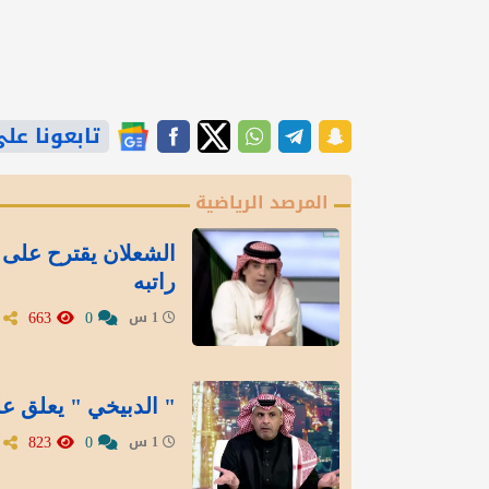
تابعونا على gle News
المرصد الرياضية
الشعلان يقترح على 
راتبه
663
0
1 س
" الدبيخي " يعلق عل
823
0
1 س