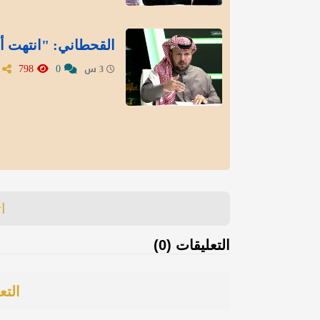
القحطاني: "انتهت أز
798
0
3 س
ا
التعليقات (0)
التع