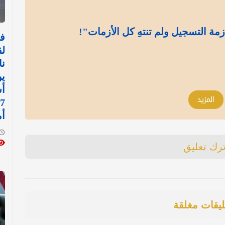
مة التسجيل ولم تنتهِ كل الأزمات"!
في
لق
نا
أ
المزيد
أم
ترك تعليق
ليقات مغلقة