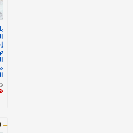
با
ال
إع
ت
ا
مث
ال
أ