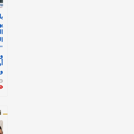
با
يه
ال
ال
"ك
وم
أر
و
أ