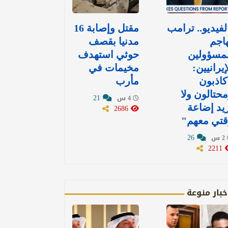
لفيديو.. ترامب
مقتل وإصابة 16
اجم
مدنيا بقصف
مسؤولين
حوثي استهدف
إيرانيين:
مخيمات في
اذبون
مأرب
حتالون ولا
21
4 س
يد إضاعة
2686
قتي معهم"
26
2 س
2211
خبار منوعة