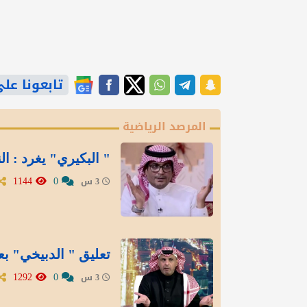
تابعونا على gle News
المرصد الرياضية
" البكيري" يغرد : ال
1144
0
3 س
تعليق " الدبيخي" بع
1292
0
3 س