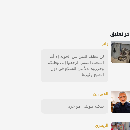
خر تعليق
زائر
لن ينظف اليمن من الحوثه إلا أبناء
الشعب اليمني. ارجعوا إلى وطنكم
وحرروه بدلاً من التسكع في دول
الخليج وغيرها
الحق بين
شكله بلوشى مو عربى
الزهيري