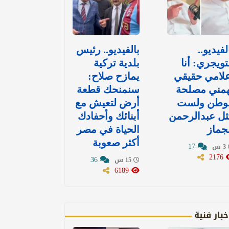
لفيديو..
بالفيديو.. رئيس
تويجري: أنا
بلدية تركية
لامي حقيقي
يمازح صلاح:
همني مصلحة
سنمنحك قطعة
لوطن ولست
أرض لتعيش مع
ل عبدالرحمن
أبنائك وأحفادك
جماز
الحياة في مصر
أكثر صعوبة
17
3 س
2176
36
15 س
6189
خبار فنية