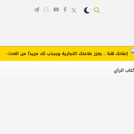
انك هنا .. يعزز علامتك التجارية ويجذب لك مزيدًا من العملاء (اضغط ل
تاب الرأي