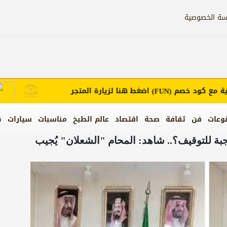
سة الخصوصية
 كود خصم
اضغط هنا لزيارة المتجر
إعل
(FUN)
وعات
فن
ثقافة
صحة
اقتصاد
عالم الطبخ
مناسبات
سيارات
ك
بة للتوقيف؟.. شاهد: المحام "الشعلان" يُجيب