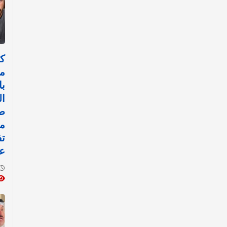
ك
م
با
ال
ص
م
تف
عن