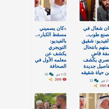
ان شغال في
«كان يسميني
صنع طوب..
مسقط الكبار»..
لفيديو: شقيق
بالفيديو:
متهم بانتحال
التويجري
فة قاضٍ
يكشف عن
صري يكشف
معلمه الأول في
اصيل جديدة
الصحافة
 حياة شقيقه
16
3 س
2008
32
2 س
1905