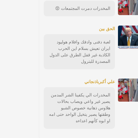
المخدرات دمرت المجتمعات 😡
الحق بين
لعبة دفنى وادفك وافلام هوليود
ايران تعيش بسلام اين الحرب
الكاذبة غير قفل الطرق على الدول
المصدرة للبترول
علي أكبرباذنجاني
المخدرات الي يكفينا الشر المدمن
يصير غير واعي ويصاب بحالات
هلاوس ذهانية خصوص الشبو
وطقتها يصير يتخيل الواحد حتى امه
او ابوه كأنهم اعداءه