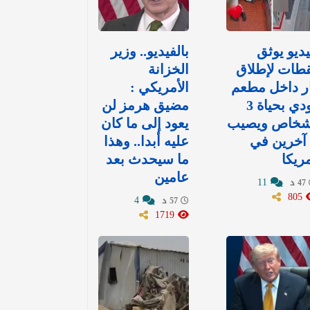
ديو يوثق
بالفيديو.. وزير
طات لإطلاق
الخزانة
ر داخل مطعم
الأمريكي :
يودي بحياة 3
مضيق هرمز لن
شخاص ويصيب
يعود إلى ما كان
7 آخرين في
عليه أبدا.. وهذا
ريكا
ما سيحدث بعد
عامين
11
47 د
805
4
57 د
1719