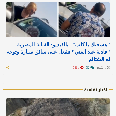
"هسجنك يا كلب".. بالفيديو: الفنانة المصرية
"فادية عبد الغني" تنفعل على سائق سيارة وتوجه
له الشتائم
1 شهر
32
9811
اخبار ثقافية