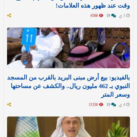
وقت عند ظهور هذه العلامات!
3 ي
19
6588
بالفيديو: بيع أرض مبنى البريد بالقرب من المسجد
النبوي بـ 462 مليون ريال.. والكشف عن مساحتها
وسعر المتر
4 ي
19
11550