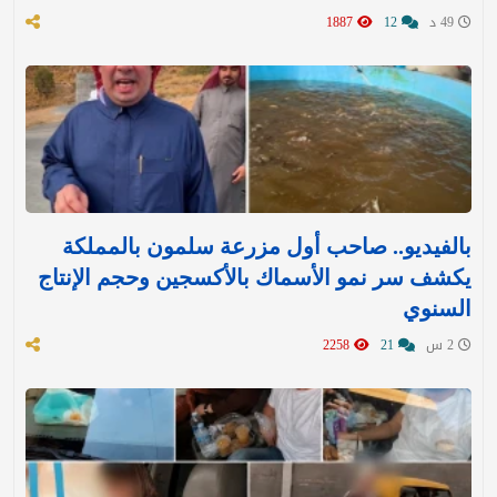
49 د
12
1887
بالفيديو.. صاحب أول مزرعة سلمون بالمملكة
يكشف سر نمو الأسماك بالأكسجين وحجم الإنتاج
السنوي
2 س
21
2258