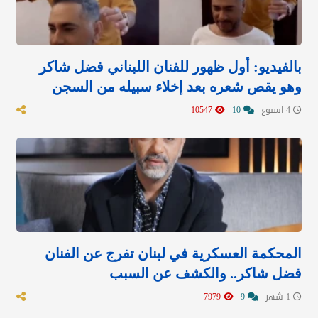
بالفيديو: أول ظهور للفنان اللبناني فضل شاكر
وهو يقص شعره بعد إخلاء سبيله من السجن
4 اسبوع
10
10547
المحكمة العسكرية في لبنان تفرج عن الفنان
فضل شاكر.. والكشف عن السبب
1 شهر
9
7979