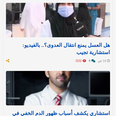
هل العسل يمنع انتقال العدوى؟.. بالفيديو:
استشارية تجيب
14 س
9
3332
استشاري يكشف أسباب ظهور الدم الخفي في