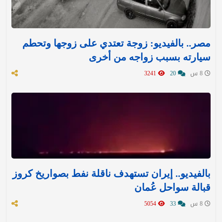
مصر.. بالفيديو: زوجة تعتدي على زوجها وتحطم
سيارته بسبب زواجه من أخرى
8 س
20
3241
بالفيديو.. إيران تستهدف ناقلة نفط بصواريخ كروز
قبالة سواحل عُمان
8 س
33
5054