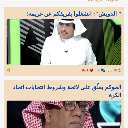
" الدويش": انشغلوا بفريقكم عن غريمه!
10 س
14
1621
الجوكم يعلّق على لائحة وشروط انتخابات اتحاد
الكرة