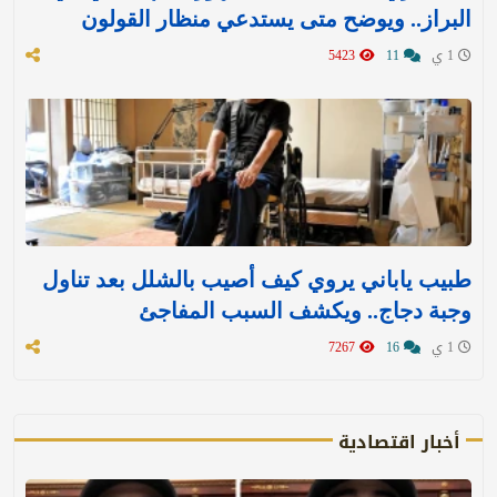
البراز.. ويوضح متى يستدعي منظار القولون
1 ي
11
5423
طبيب ياباني يروي كيف أصيب بالشلل بعد تناول
وجبة دجاج.. ويكشف السبب المفاجئ
1 ي
16
7267
أخبار اقتصادية