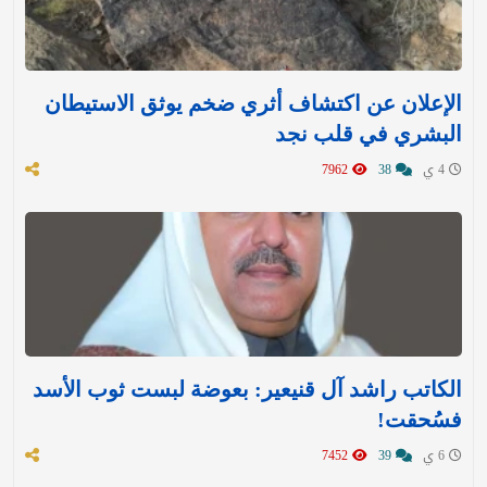
الإعلان عن اكتشاف أثري ضخم يوثق الاستيطان
البشري في قلب نجد
4 ي
38
7962
الكاتب راشد آل قنيعير: بعوضة لبست ثوب الأسد
فسُحقت!
6 ي
39
7452