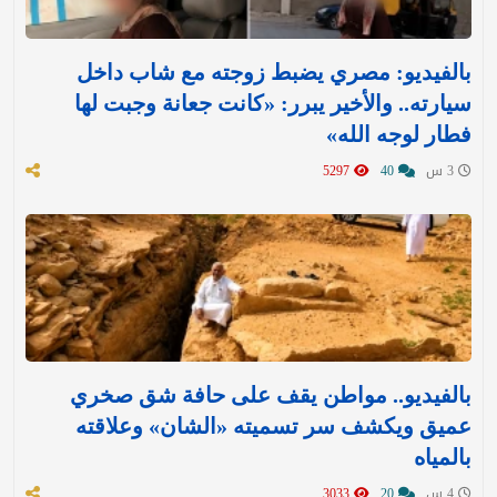
بالفيديو: مصري يضبط زوجته مع شاب داخل
سيارته.. والأخير يبرر: «كانت جعانة وجبت لها
فطار لوجه الله»
3 س
40
5297
بالفيديو.. مواطن يقف على حافة شق صخري
عميق ويكشف سر تسميته «الشان» وعلاقته
بالمياه
4 س
20
3033