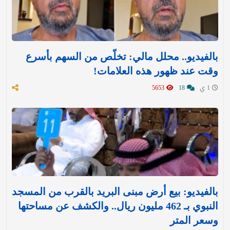
بالفيديو.. محلل مالي: تخلّص من السهم بأسرع
وقت عند ظهور هذه العلامات!
1 ي
18
5653
بالفيديو: بيع أرض مبنى البريد بالقرب من المسجد
النبوي بـ 462 مليون ريال.. والكشف عن مساحتها
وسعر المتر