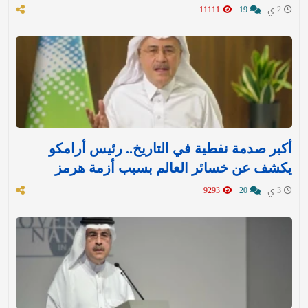
2 ي
19
11111
أكبر صدمة نفطية في التاريخ.. رئيس أرامكو
يكشف عن خسائر العالم بسبب أزمة هرمز
3 ي
20
9293