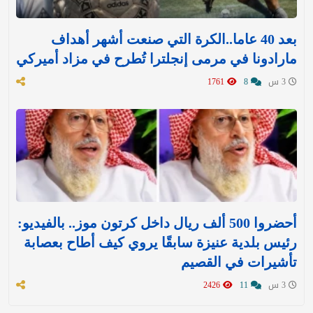
بعد 40 عاما..الكرة التي صنعت أشهر أهداف
مارادونا في مرمى إنجلترا تُطرح في مزاد أميركي
3 س
8
1761
أحضروا 500 ألف ريال داخل كرتون موز.. بالفيديو:
رئيس بلدية عنيزة سابقًا يروي كيف أطاح بعصابة
تأشيرات في القصيم
3 س
11
2426