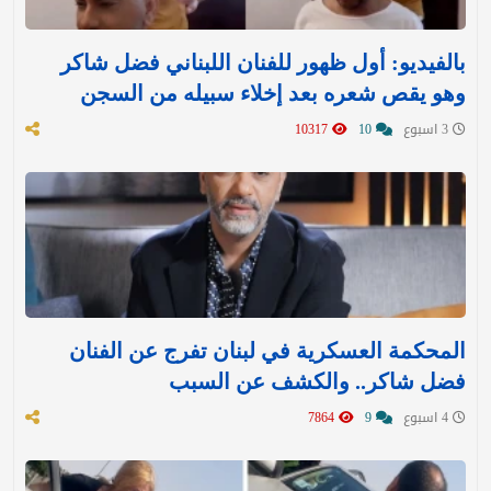
بالفيديو: أول ظهور للفنان اللبناني فضل شاكر
وهو يقص شعره بعد إخلاء سبيله من السجن
3 اسبوع
10
10317
المحكمة العسكرية في لبنان تفرج عن الفنان
فضل شاكر.. والكشف عن السبب
4 اسبوع
9
7864