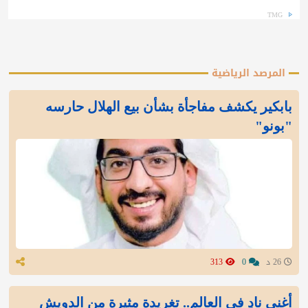
TMG
المرصد الرياضية
بابكير يكشف مفاجأة بشأن بيع الهلال حارسه
"بونو"
26 د
0
313
أغنى نادٍ في العالم.. تغريدة مثيرة من الدويش