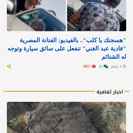
"هسجنك يا كلب".. بالفيديو: الفنانة المصرية
"فادية عبد الغني" تنفعل على سائق سيارة وتوجه
له الشتائم
1 شهر
32
9657
اخبار ثقافية