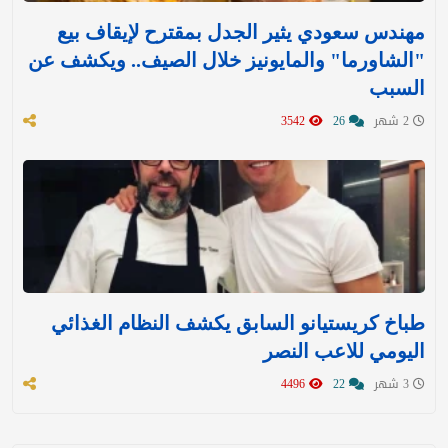
مهندس سعودي يثير الجدل بمقترح لإيقاف بيع
"الشاورما" والمايونيز خلال الصيف.. ويكشف عن
السبب
2 شهر
26
3542
طباخ كريستيانو السابق يكشف النظام الغذائي
اليومي للاعب النصر
3 شهر
22
4496