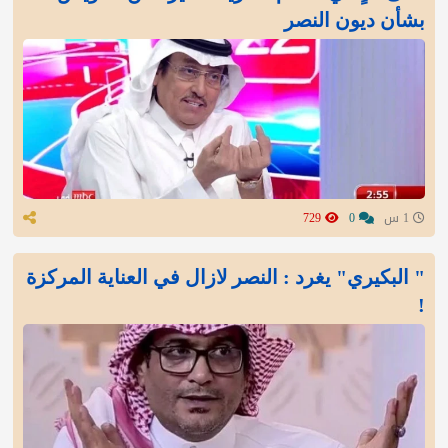
بشأن ديون النصر
1 س
0
729
" البكيري" يغرد : النصر لازال في العناية المركزة
!