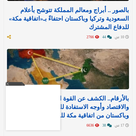
بالصور .. أبراج ومعالم المملكة تتوشح بأعلام
السعودية وتركيا وباكستان احتفاءً بـ«اتفاقية مكة»
للدفاع المشترك‬⁩ ‏
10 س
44
2766
بالأرقام.. الكشف عن القوة العسكرية والتسليح
والاقتصاد وأوجه الاستفادة للمملكة وتركيا
وباكستان من اتفاقية مكة للدفاع
17 س
38
6636