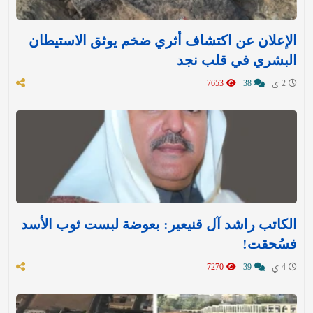
الإعلان عن اكتشاف أثري ضخم يوثق الاستيطان
البشري في قلب نجد
2 ي
38
7653
الكاتب راشد آل قنيعير: بعوضة لبست ثوب الأسد
فسُحقت!
4 ي
39
7270