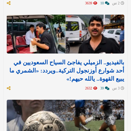
2 س
10
3639
بالفيديو.. الزميلي يفاجئ السياح السعوديين في
أحد شوارع أوزنجول التركية..ويردد: «الشمري ما
يبيع القهوة.. يالله حيهم!»
3 س
39
2632