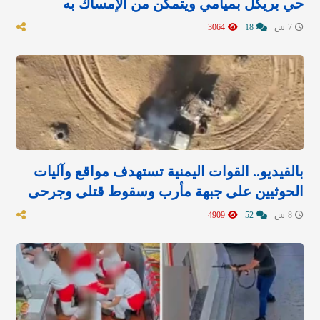
حي بريكل بميامي ويتمكن من الإمساك به
7 س
18
3064
بالفيديو.. القوات اليمنية تستهدف مواقع وآليات
الحوثيين على جبهة مأرب وسقوط قتلى وجرحى
8 س
52
4909