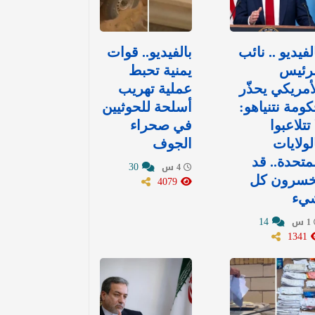
لفيديو .. نائب
بالفيديو.. قوات
لرئيس
يمنية تحبط
أمريكي يحذّر
عملية تهريب
ومة نتنياهو:
أسلحة للحوثيين
 تتلاعبوا
في صحراء
لولايات
الجوف
متحدة.. قد
30
4 س
خسرون كل
4079
يء
14
1 س
1341