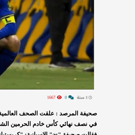
1667
0
3 سنة
صحيفة المرصد : علقت الصحف العالمية 
في نصف نهائي كأس خادم الحرمين الشر
فقالت صحيفة "as" الإسبان