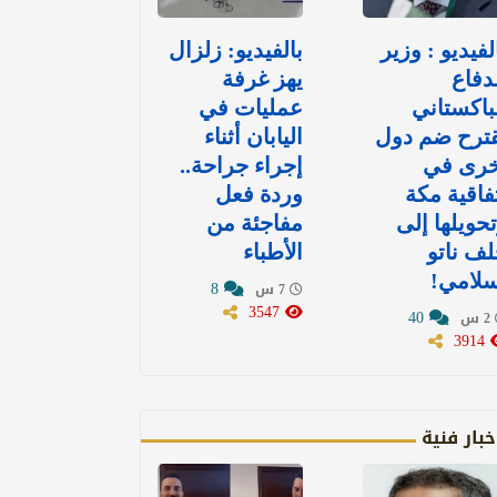
لفيديو : وزير
بالفيديو: زلزال
دفاع
يهز غرفة
باكستاني
عمليات في
قترح ضم دول
اليابان أثناء
خرى في
إجراء جراحة..
فاقية مكة
وردة فعل
حويلها إلى
مفاجئة من
ف ناتو
الأطباء
سلامي!
8
7 س
3547
40
2 س
3914
خبار فنية