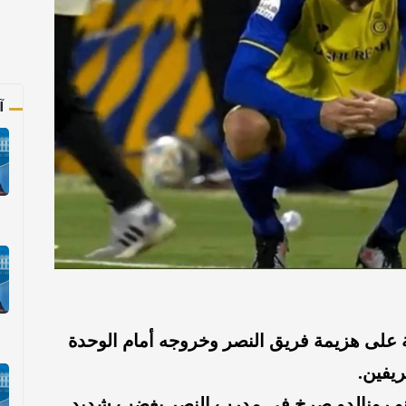
آ
على هزيمة فريق النصر وخروجه أمام الوحدة
يفين.
ية: "كريستيانو رونالدو صرخ في مدرب النصر بغضب شديد