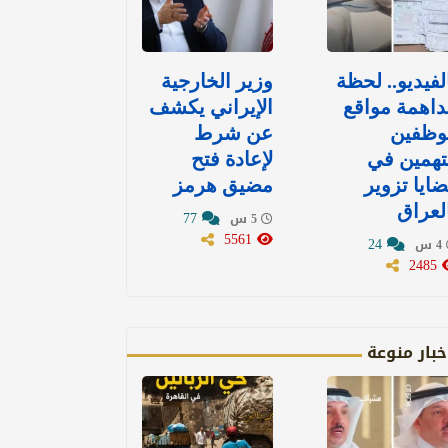
لفيديو.. لحظة
وزير الخارجية
اهمة مواقع
الإيراني يكشف
وظفين
عن شرط
تهمين في
لإعادة فتح
ايا تزوير
مضيق هرمز
لعراق
77
5 س
5561
24
4 س
2485
خبار منوعة