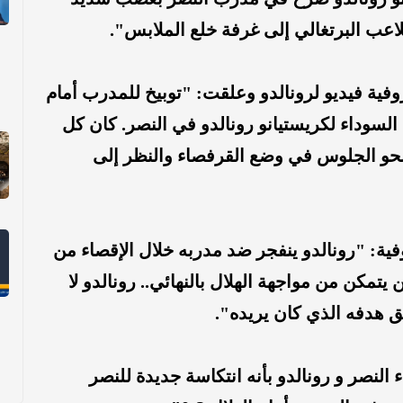
لاعب البرتغالي إلى غرفة خلع الملابس".
نشرت صحيفة "infobae" البيروفية فيديو لرونالدو وعلقت: "توبيخ للمدرب أمام
 السوداء لكريستيانو رونالدو في النصر. كان كل
ر نحو الجلوس في وضع القرفصاء والنظر إلى
حيفة "larepublica" البيروفية: "رونالدو ينفجر ضد مدربه خلال الإقصاء من
مكن من مواجهة الهلال بالنهائي.. رونالدو لا
 هدفه الذي كان يريده".
النصر و رونالدو بأنه انتكاسة جديدة للنصر