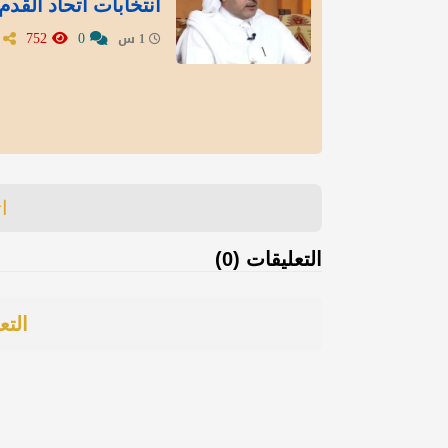
انتخابات اتحاد القدم
752
0
1 س
ا
التعليقات (0)
التع