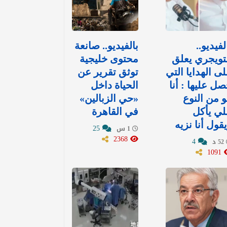
لفيديو..
بالفيديو.. صانعة
تويجري يعلق
محتوى خليجية
ى الهدايا التي
توثق تقرير عن
ل عليها : ‏أنا
الحياة داخل
 من النوع
«حي الزبالين»
لي يأكل
في القاهرة
قول أنا نزيه
25
1 س
2368
4
52 د
1091