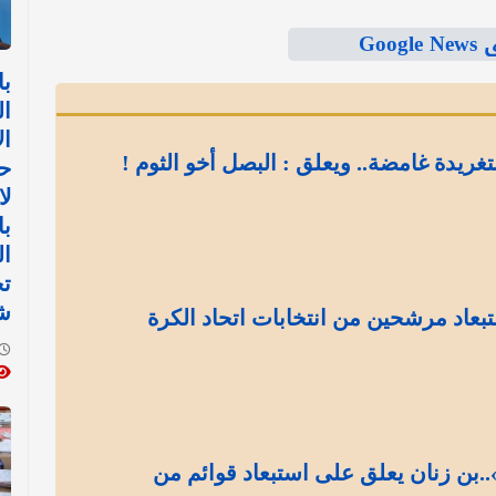
Goo
با
ا
ال
تغريدة غامضة.. ويعلق : البصل أخو الثوم !
حك
لا
با
ال
ت
ش
بعاد مرشحين من انتخابات اتحاد الكرة
..بن زنان يعلق على استبعاد قوائم من