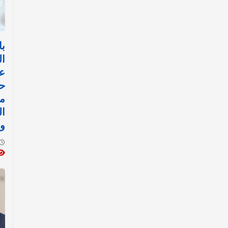
با
ال
عل
حص
مو
ال
وي