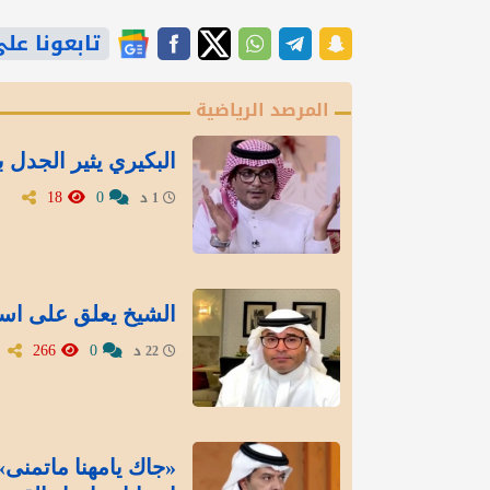
تابعونا على gle News
المرصد الرياضية
البكيري يثير الجدل ب
18
0
1 د
الشيخ يعلق على است
266
0
22 د
«جاك يامهنا ماتمنى»