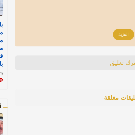
با
مد
المزيد
م
م
قض
ترك تعليق
با
ليقات مغلقة
أ