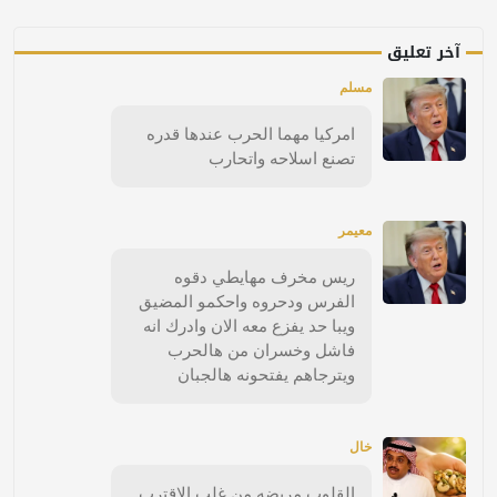
آخر تعليق
مسلم
امركيا مهما الحرب عندها قدره
تصنع اسلاحه واتحارب
معيمر
ريس مخرف مهايطي دقوه
الفرس ودحروه واحكمو المضيق
ويبا حد يفزع معه الان وادرك انه
فاشل وخسران من هالحرب
ويترجاهم يفتحونه هالجبان
خال
القلوب مريضه من غلب الاقترب