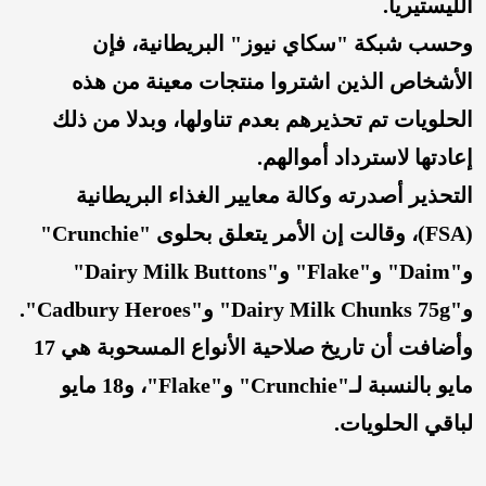
الليستيريا.
وحسب شبكة "سكاي نيوز" البريطانية، فإن
الأشخاص الذين اشتروا منتجات معينة من هذه
الحلويات تم تحذيرهم بعدم تناولها، وبدلا من ذلك
إعادتها لاسترداد أموالهم.
التحذير أصدرته وكالة معايير الغذاء البريطانية
(FSA)، وقالت إن الأمر يتعلق بحلوى "Crunchie"
و"Daim" و"Flake" و"Dairy Milk Buttons"
و"Dairy Milk Chunks 75g" و"Cadbury Heroes".
وأضافت أن تاريخ صلاحية الأنواع المسحوبة هي 17
مايو بالنسبة لـ"Crunchie" و"Flake"، و18 مايو
لباقي الحلويات.