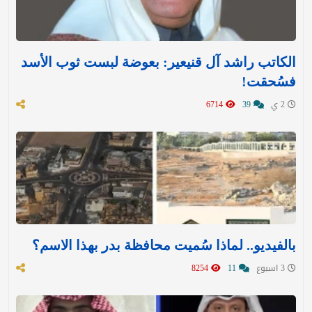
الكاتب راشد آل قنيعير: بعوضة لبست ثوب الأسد
فسُحقت!
2 ي
39
6714
بالفيديو.. لماذا سُميت محافظة بدر بهذا الاسم؟
3 اسبوع
11
8254