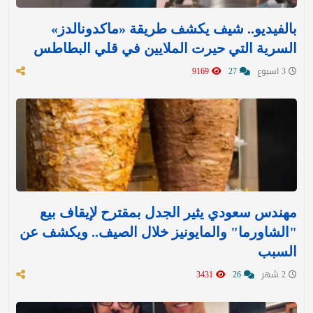
بالفيديو.. شيف يكشف طريقة «ماكدونالدز»
السرية التي حيرت الملايين في قلي البطاطس
3 اسبوع
27
9169
مهندس سعودي يثير الجدل بمقترح لإيقاف بيع
"الشاورما" والمايونيز خلال الصيف.. ويكشف عن
السبب
2 شهر
26
3431