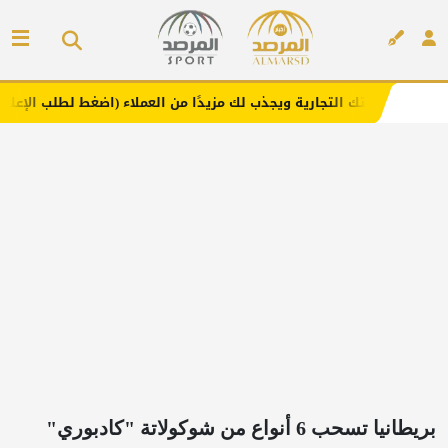
لتجارية ويجذب لك مزيدًا من العملاء (اضغط لطلب الإعلان)
مف
إعلان
بريطانيا تسحب 6 أنواع من شوكولاتة "كادبوري"