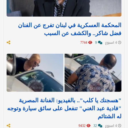
المحكمة العسكرية في لبنان تفرج عن الفنان
فضل شاكر.. والكشف عن السبب
4 اسبوع
9
7744
"هسجنك يا كلب".. بالفيديو: الفنانة المصرية
"فادية عبد الغني" تنفعل على سائق سيارة وتوجه
له الشتائم
4 اسبوع
32
9432