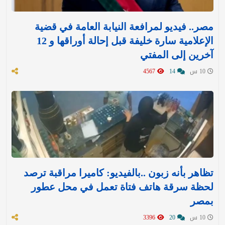
مصر.. فيديو لمرافعة النيابة العامة في قضية
الإعلامية سارة خليفة قبل إحالة أوراقها و 12
آخرين إلى المفتي
10 س
14
4567
تظاهر بأنه زبون ..بالفيديو: كاميرا مراقبة ترصد
لحظة سرقة هاتف فتاة تعمل في محل عطور
بمصر
10 س
20
3396