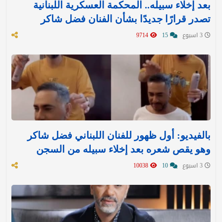
بعد إخلاء سبيله.. المحكمة العسكرية اللبنانية
تصدر قرارًا جديدًا بشأن الفنان فضل شاكر
3 اسبوع
15
9714
بالفيديو: أول ظهور للفنان اللبناني فضل شاكر
وهو يقص شعره بعد إخلاء سبيله من السجن
3 اسبوع
10
10038