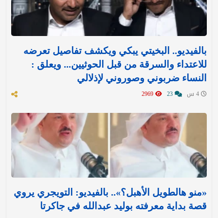
بالفيديو.. البخيتي يبكي ويكشف تفاصيل تعرضه
للاعتداء والسرقة من قبل الحوثيين... ويعلق :
النساء ضربوني وصوروني لإذلالي
4 س
23
2969
«منو هالطويل الأهبل؟».. بالفيديو: التويجري يروي
قصة بداية معرفته بوليد عبدالله في جاكرتا