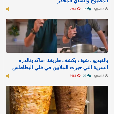
المطبوخ والشاي المُخدر
3 اسبوع
15
7684
بالفيديو.. شيف يكشف طريقة «ماكدونالدز»
السرية التي حيرت الملايين في قلي البطاطس
3 اسبوع
27
9461