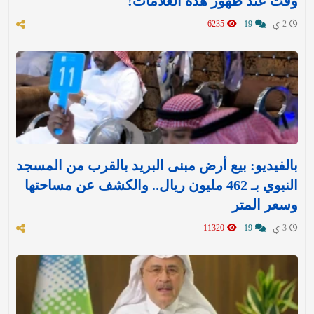
وقت عند ظهور هذه العلامات!
2 ي
19
6235
بالفيديو: بيع أرض مبنى البريد بالقرب من المسجد
النبوي بـ 462 مليون ريال.. والكشف عن مساحتها
وسعر المتر
3 ي
19
11320