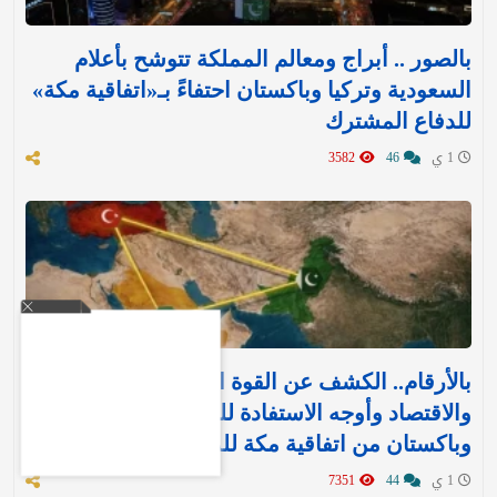
بالصور .. أبراج ومعالم المملكة تتوشح بأعلام
السعودية وتركيا وباكستان احتفاءً بـ«اتفاقية مكة»
للدفاع المشترك‬⁩ ‏
1 ي
46
3582
بالأرقام.. الكشف عن القوة العسكرية والتسليح
والاقتصاد وأوجه الاستفادة للمملكة وتركيا
وباكستان من اتفاقية مكة للدفاع
1 ي
44
7351