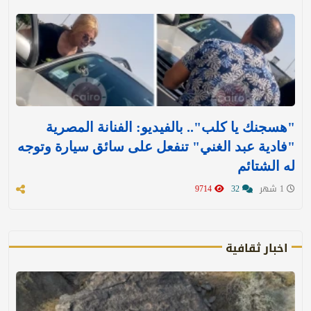
"هسجنك يا كلب".. بالفيديو: الفنانة المصرية
"فادية عبد الغني" تنفعل على سائق سيارة وتوجه
له الشتائم
1 شهر
32
9714
اخبار ثقافية