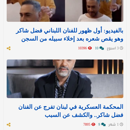
بالفيديو: أول ظهور للفنان اللبناني فضل شاكر
وهو يقص شعره بعد إخلاء سبيله من السجن
3 اسبوع
10
10396
المحكمة العسكرية في لبنان تفرج عن الفنان
فضل شاكر.. والكشف عن السبب
1 شهر
9
7895