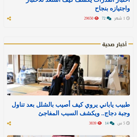
واجتيازه بنجاح
1 شهر
72
29650
أخبار صحية
طبيب ياباني يروي كيف أصيب بالشلل بعد تناول
وجبة دجاج.. ويكشف السبب المفاجئ
5 س
14
3839