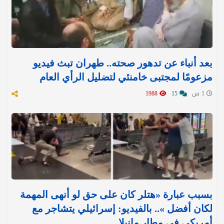
بعد أنباء عن تدهور صحته.. طهران تبث فيديو
مزعومًا لمجتبى خامنئي لتضليل الرأي العام
1 س
15
1988
بسبب عبارة «هتلر كان على حق لو أنهى المهمة
لكان أفضل ».. بالفيديو: إسرائيلي يتشاجر مع
أمريكي في مطار مانيلا