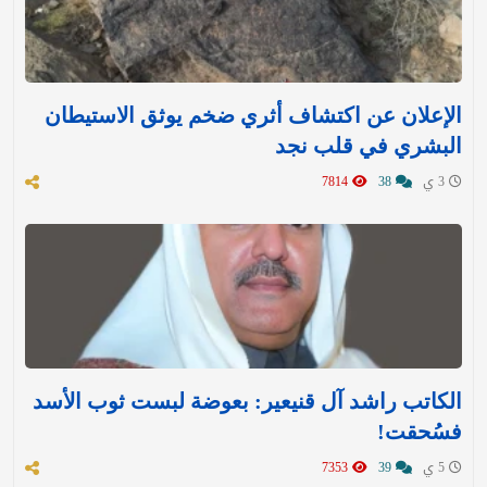
الإعلان عن اكتشاف أثري ضخم يوثق الاستيطان
البشري في قلب نجد
3 ي
38
7814
الكاتب راشد آل قنيعير: بعوضة لبست ثوب الأسد
فسُحقت!
5 ي
39
7353