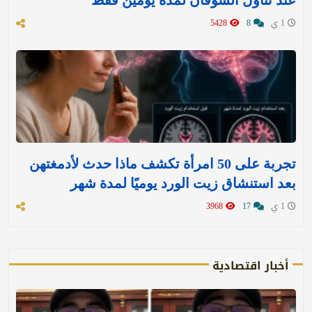
عند تناول الشوفان لمدة يومين فقط
1 ي
8
5428
تجربة على 50 امرأة تكشف ماذا حدث لأدمغتهن
بعد استنشاق زيت الورد يوميًا لمدة شهر
1 ي
17
3968
أخبار اقتصادية