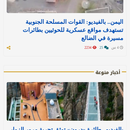
اليمن.. بالفيديو: القوات المسلحة الجنوبية
تستهدف مواقع عسكرية للحوثيين بطائرات
مسيرة في الضالع
4 س
25
2234
أخبار منوعة
بالفيديو.. طائرة «درون» توثق تجربة مرور الزوار