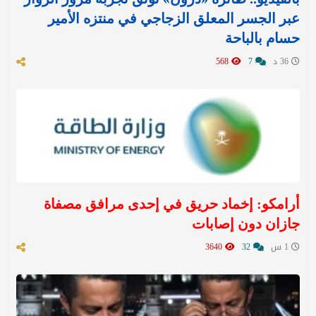
عبر الجسر المعلق الزجاجي في منتزه الأمير
حسام بالباحة
36 د
7
568
أرامكو: إخماد حريق في إحدى مرافق مصفاة
جازان دون إصابات
1 س
32
3640