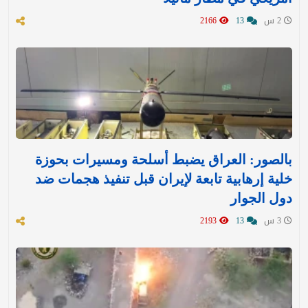
2 س
13
2166
بالصور: العراق يضبط أسلحة ومسيرات بحوزة
خلية إرهابية تابعة لإيران قبل تنفيذ هجمات ضد
دول الجوار
3 س
13
2193