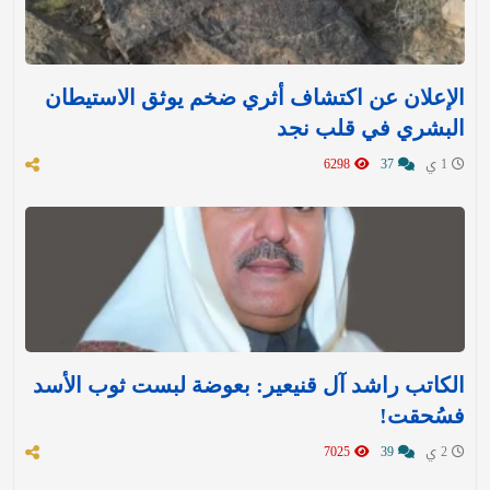
الإعلان عن اكتشاف أثري ضخم يوثق الاستيطان
البشري في قلب نجد
1 ي
37
6298
الكاتب راشد آل قنيعير: بعوضة لبست ثوب الأسد
فسُحقت!
2 ي
39
7025