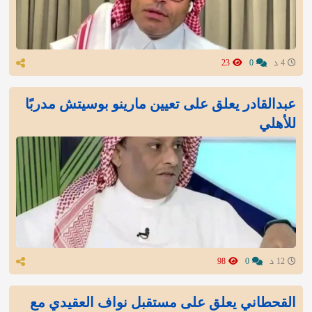
4 د
0
23
عبدالقادر يعلق على تعيين مارينو بوسيتش مدربًا
للأهلي
12 د
0
98
القحطاني يعلق على مستقبل نواف العقيدي مع