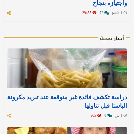
واجتيازه بنجاح
1 شهر
72
29455
أخبار صحية
دراسة تكشف فائدة غير متوقعة عند تبريد مكرونة
الباستا قبل تناولها
1 س
8
905