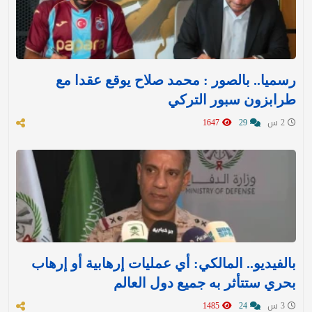
رسميا.. بالصور : محمد صلاح يوقع عقدا مع
طرابزون سبور التركي
2 س
29
1647
بالفيديو.. المالكي: أي عمليات إرهابية أو إرهاب
بحري ستتأثر به جميع دول العالم
3 س
24
1485