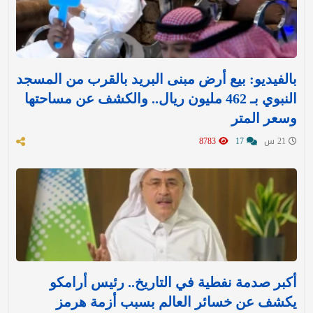
بالفيديو: بيع أرض مبنى البريد بالقرب من المسجد
النبوي بـ 462 مليون ريال.. والكشف عن مساحتها
وسعر المتر
21 س
17
8783
أكبر صدمة نفطية في التاريخ.. رئيس أرامكو
يكشف عن خسائر العالم بسبب أزمة هرمز