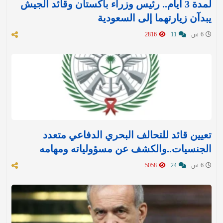
لمدة 3 أيام.. رئيس وزراء باكستان وقائد الجيش
يبدآن زيارتهما إلى السعودية
6 س
11
2816
تعيين قائد للتحالف البحري الدفاعي متعدد
الجنسيات..والكشف عن مسؤولياته ومهامه
6 س
24
5058