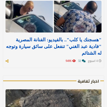
"هسجنك يا كلب".. بالفيديو: الفنانة المصرية
"فادية عبد الغني" تنفعل على سائق سيارة وتوجه
له الشتائم
4 اسبوع
32
9496
اخبار ثقافية