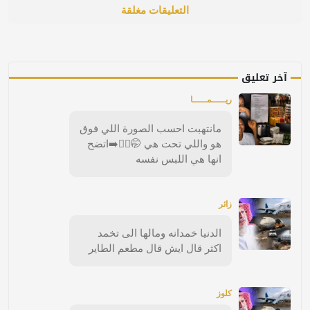
التعليقات مغلقة
آخر تعليق
ريـــــمـــــا
مانتهبت احسب الصورة اللي فوق
هو واللي تحت هي 🤭🚶‍♀️‍➡️اتضح
انها هي اللبس نفسه
زائر
الدنيا خمدانه ومالها الى تخمد
اكثر قال ايش قال مطعم الطاير
كلوز