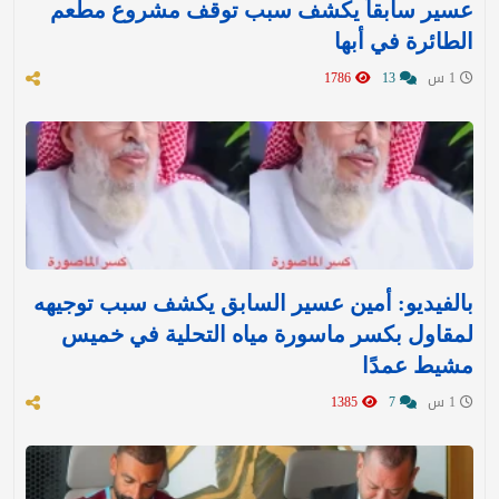
عسير سابقاً يكشف سبب توقف مشروع مطعم
الطائرة في أبها
1 س
13
1786
بالفيديو: أمين عسير السابق يكشف سبب توجيهه
لمقاول بكسر ماسورة مياه التحلية في خميس
مشيط عمدًا
1 س
7
1385