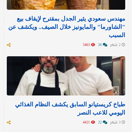
مهندس سعودي يثير الجدل بمقترح لإيقاف بيع
"الشاورما" والمايونيز خلال الصيف.. ويكشف عن
السبب
2 شهر
26
3463
طباخ كريستيانو السابق يكشف النظام الغذائي
اليومي للاعب النصر
3 شهر
22
4421