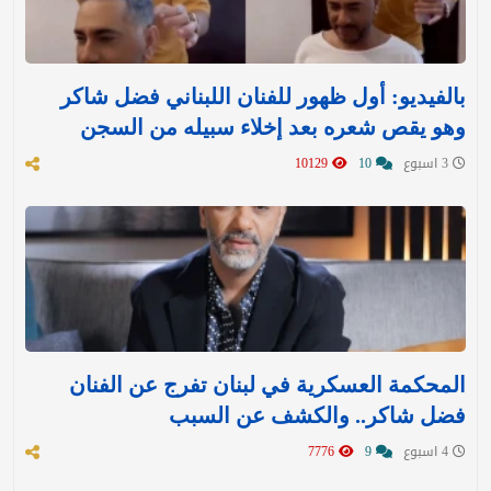
بالفيديو: أول ظهور للفنان اللبناني فضل شاكر
وهو يقص شعره بعد إخلاء سبيله من السجن
3 اسبوع
10
10129
المحكمة العسكرية في لبنان تفرج عن الفنان
فضل شاكر.. والكشف عن السبب
4 اسبوع
9
7776