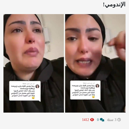
الإندومي!
3 سنة
0
1412