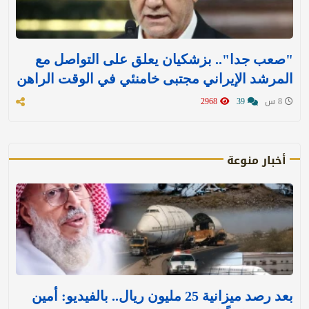
"صعب جدا".. بزشكيان يعلق على التواصل مع
المرشد الإيراني مجتبى خامنئي في الوقت الراهن
8 س
39
2968
أخبار منوعة
بعد رصد ميزانية 25 مليون ريال.. بالفيديو: أمين