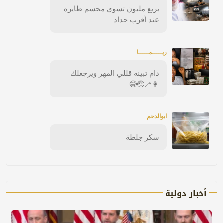
بربع مليون تسوي مجسم طايره
عند أقرب حداد
ريـــــمـــــا
دام تبينه قللي المهر ويرجعلك
👩‍🦯🤕😂
ابوالدحم
سكر جلطة
أخبار دولية