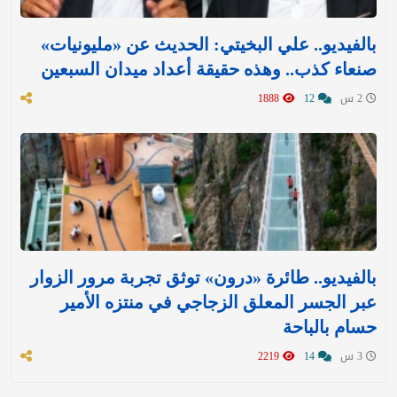
بالفيديو.. علي البخيتي: الحديث عن «مليونيات»
صنعاء كذب.. وهذه حقيقة أعداد ميدان السبعين
2 س
12
1888
بالفيديو.. طائرة «درون» توثق تجربة مرور الزوار
عبر الجسر المعلق الزجاجي في منتزه الأمير
حسام بالباحة
3 س
14
2219