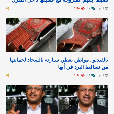
1 س
19
1867
بالفيديو.. مواطن يغطي سيارته بالسجاد لحمايتها
من تساقط البرد في أبها
1 س
11
1605