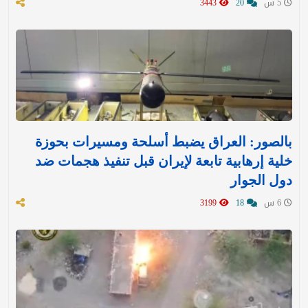
5 س
20
3443
بالصور: العراق يضبط أسلحة ومسيرات بحوزة
خلية إرهابية تابعة لإيران قبل تنفيذ هجمات ضد
دول الجوار
6 س
18
3199