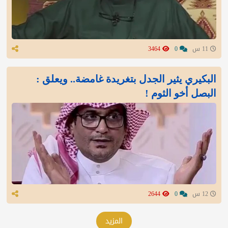
11 س
0
3464
البكيري يثير الجدل بتغريدة غامضة.. ويعلق :
البصل أخو الثوم !
12 س
0
2644
المزيد