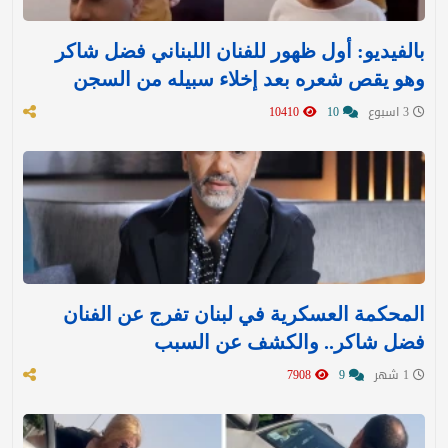
بالفيديو: أول ظهور للفنان اللبناني فضل شاكر
وهو يقص شعره بعد إخلاء سبيله من السجن
3 اسبوع
10
10410
المحكمة العسكرية في لبنان تفرج عن الفنان
فضل شاكر.. والكشف عن السبب
1 شهر
9
7908