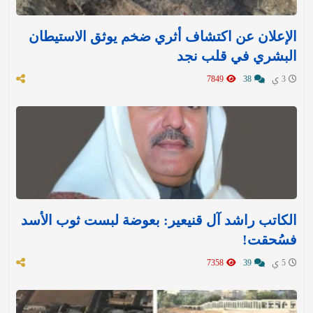
الإعلان عن اكتشاف أثري ضخم يوثق الاستيطان
البشري في قلب نجد
3 ي
38
7849
الكاتب راشد آل قنيعير: بعوضة لبست ثوب الأسد
فسُحقت!
5 ي
39
7358