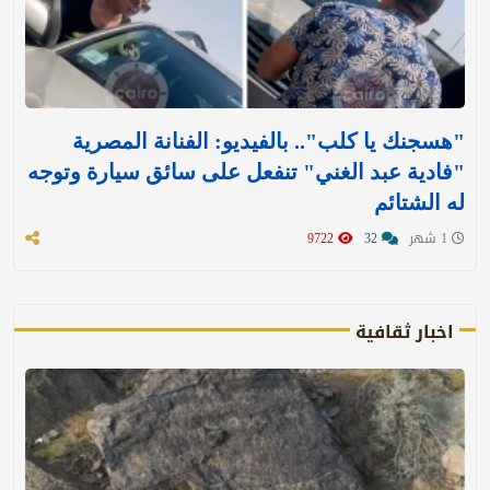
"هسجنك يا كلب".. بالفيديو: الفنانة المصرية
"فادية عبد الغني" تنفعل على سائق سيارة وتوجه
له الشتائم
1 شهر
32
9722
اخبار ثقافية