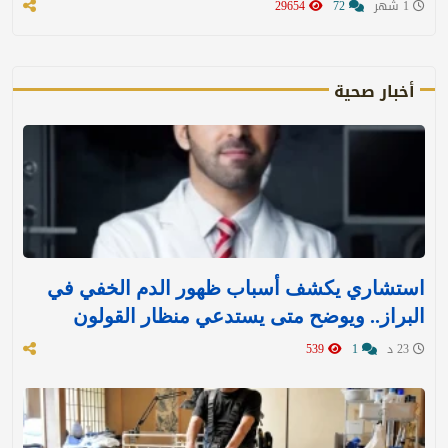
1 شهر
72
29654
أخبار صحية
استشاري يكشف أسباب ظهور الدم الخفي في
البراز.. ويوضح متى يستدعي منظار القولون
23 د
1
539