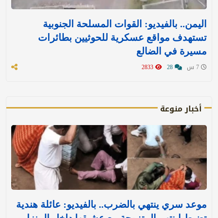
اليمن.. بالفيديو: القوات المسلحة الجنوبية
تستهدف مواقع عسكرية للحوثيين بطائرات
مسيرة في الضالع
7 س
28
2833
أخبار منوعة
موعد سري ينتهي بالضرب.. بالفيديو: عائلة هندية
تضبط ابنتهم المتزوجة مع عشيقها داخل المنزل