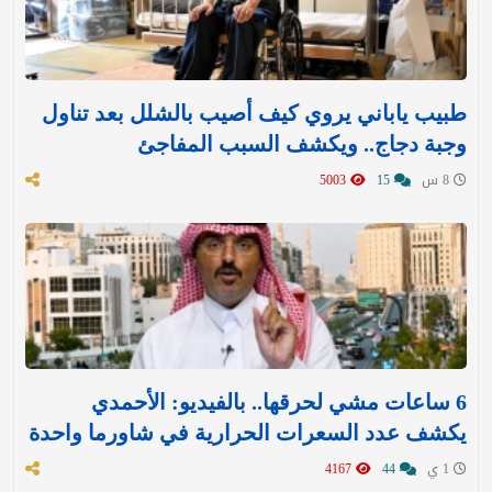
طبيب ياباني يروي كيف أصيب بالشلل بعد تناول
وجبة دجاج.. ويكشف السبب المفاجئ
8 س
15
5003
6 ساعات مشي لحرقها.. بالفيديو: الأحمدي
يكشف عدد السعرات الحرارية في شاورما واحدة
1 ي
44
4167