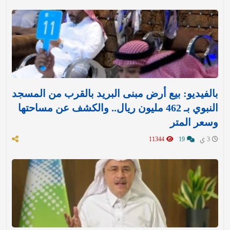
بالفيديو: بيع أرض مبنى البريد بالقرب من المسجد
النبوي بـ 462 مليون ريال.. والكشف عن مساحتها
وسعر المتر
3 ي
19
11344