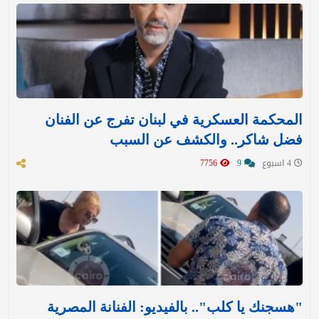
المحكمة العسكرية في لبنان تفرج عن الفنان
فضل شاكر.. والكشف عن السبب
4 اسبوع
9
7756
"هسجنك يا كلب".. بالفيديو: الفنانة المصرية