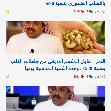
بالتصلب الضموري بنسبة 70%
5 س
3
1270
النمر : تناول المكسرات يقي من جلطات القلب
بنسبة 20%.. وهذه الكمية المناسبة يوميا
6 س
4
1911