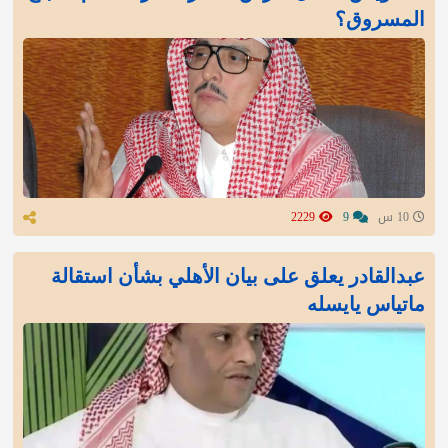
المسروق؟
10 س
9
2229
عبدالقادر يعلق على بيان الأهلي بشأن استقالة
ماتياس يايسله