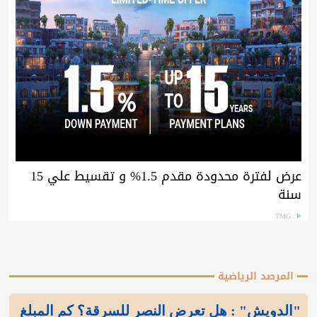
عرض لفترة محدودة مقدم 1.5% و تقسيط علي 15
سنة
TMG
المرصد الرياضية
"الدويش" : هل تعرض النصر للسرقة؟ كم المبلغ