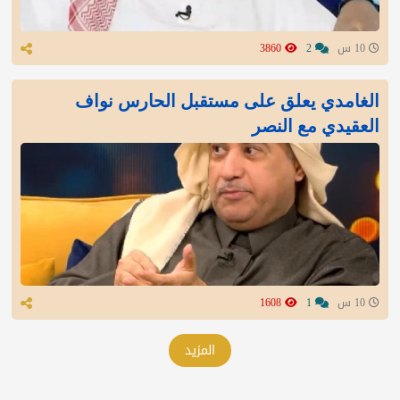
10 س
2
3860
الغامدي يعلق على مستقبل الحارس نواف
العقيدي مع النصر
10 س
1
1608
المزيد