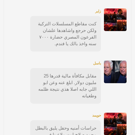
زاير
كنت مقاطع المسلسلات التركية
ولكن حرجع واشاهدها علشان
الفرعون المصري حضارة ٧٠٠٠
سنه واخذ بالك يا فندم.
باسل
مقابل مكافأة مالية قدرها 25
مليون دولار. ابلغ عنه وعن ابو
اللي جابه اصلا هذي نتيجة ظلمه
وطغيانه
حويمد
حراسات أمنيه وحفل يليق بالبطل
محمد صلاح ليت ملاعبنا في