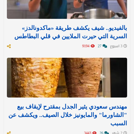
بالفيديو.. شيف يكشف طريقة «ماكدونالدز»
السرية التي حيرت الملايين في قلي البطاطس
3 اسبوع
27
9194
مهندس سعودي يثير الجدل بمقترح لإيقاف بيع
"الشاورما" والمايونيز خلال الصيف.. ويكشف عن
السبب
2 شهر
26
3443