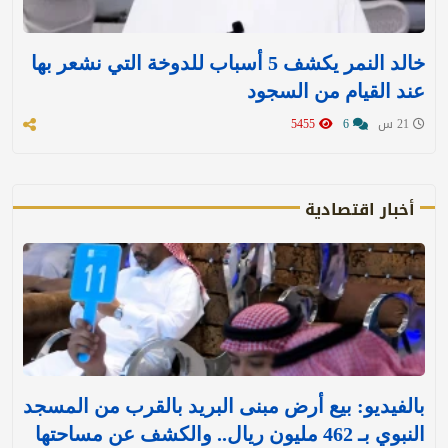
خالد النمر يكشف 5 أسباب للدوخة التي نشعر بها
عند القيام من السجود
21 س
6
5455
أخبار اقتصادية
بالفيديو: بيع أرض مبنى البريد بالقرب من المسجد
النبوي بـ 462 مليون ريال.. والكشف عن مساحتها