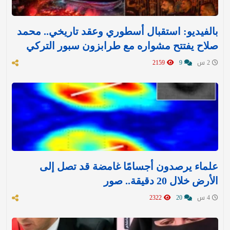
بالفيديو: استقبال أسطوري وعقد تاريخي.. محمد
صلاح يفتتح مشواره مع طرابزون سبور التركي
2 س
9
2159
علماء يرصدون أجسامًا غامضة قد تصل إلى
الأرض خلال 20 دقيقة.. صور
4 س
20
2322