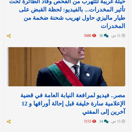
حيلة غريبة للتهرب من الفحص وقاد الطائرة تحت
تأثير المخدرات... بالفيديو: لحظة القبض على
طيار ماليزي حاول تهريب شحنة ضخمة من
المخدرات
11 س
16
5686
مصر.. فيديو لمرافعة النيابة العامة في قضية
الإعلامية سارة خليفة قبل إحالة أوراقها و 12
آخرين إلى المفتي
15 س
14
5155