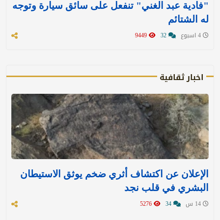
"فادية عبد الغني" تنفعل على سائق سيارة وتوجه
له الشتائم
4 اسبوع
32
9449
اخبار ثقافية
الإعلان عن اكتشاف أثري ضخم يوثق الاستيطان
البشري في قلب نجد
14 س
34
5276