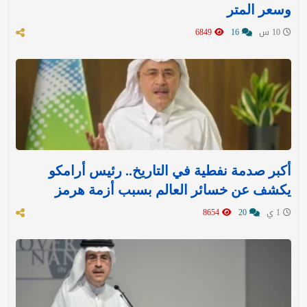
وسعر المتر
10 س
16
6849
أكبر صدمة نفطية في التاريخ.. رئيس أرامكو
يكشف عن خسائر العالم بسبب أزمة هرمز
1 ي
20
8654