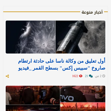
أخبار منوعة
أول تعليق من وكالة ناسا على حادثة ارتطام
صاروخ "سبيس إكس" بسطح القمر _فيديو
2 س
21
1622