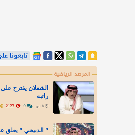
تابعونا على gle News
المرصد الرياضية
الشعلان يقترح على 
راتبه
2123
0
8 س
" الدبيخي " يعلق عل