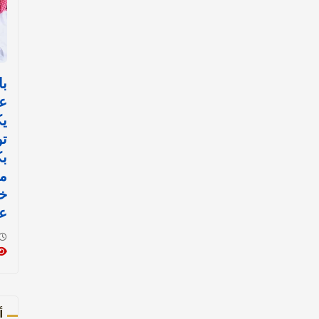
با
ع
ي
تو
ب
مي
خ
عم
أ