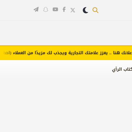
 هنا .. يعزز علامتك التجارية ويجذب لك مزيدًا من العملاء (اضغط لطلب
تاب الرأي