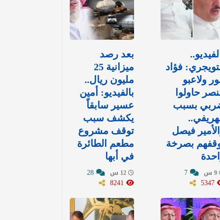
لفيديو..
بعد رصد
تويجري: فؤاد
ميزانية 25
ور ولاعبو
مليون ريال..
نصر حاولوا
بالفيديو: أمين
ربي بسبب
عسير سابقاً
هريفي..
يكشف سبب
لأمير فيصل
توقف مشروع
وقفهم بصرخة
مطعم الطائرة
حدة
في أبها
28
7
9 س
12 س
8241
5347