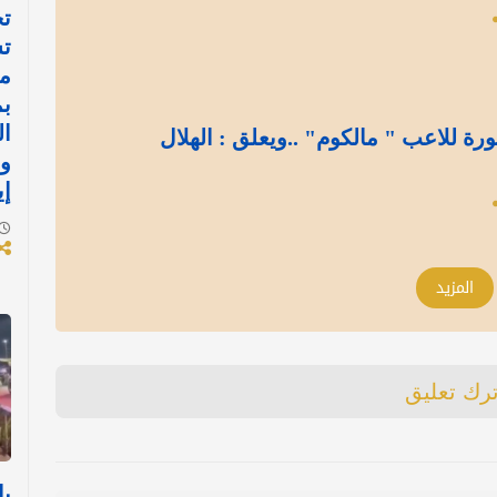
تح
ت
م
ب
ال
ة للاعب " مالكوم" ..ويعلق : الهلال
و
إي
المزيد
ترك تعليق
با