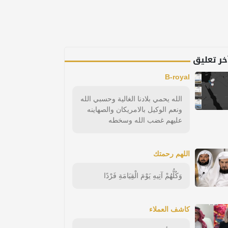
خر تعليق
B-royal
الله يحمي بلادنا الغالية وحسبي الله
ونعم الوكيل بالامريكان والصهاينه
عليهم غضب الله وسخطه
اللهم رحمتك
وَكُلُّهُمْ آتِيهِ يَوْمَ الْقِيَامَةِ فَرْدًا
كاشف العملاء