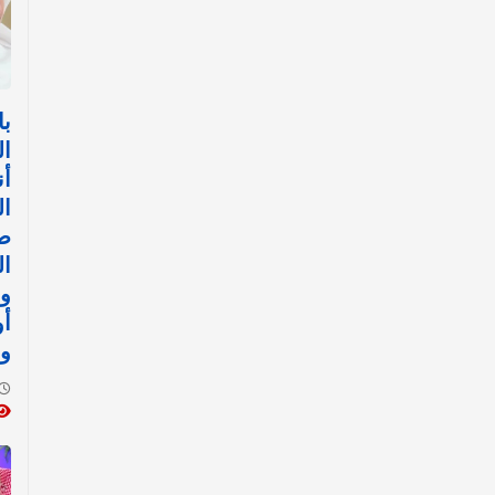
با
ال
أن
ال
ض
ال
وا
أ
وا