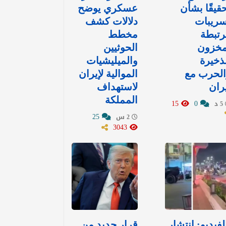
قيقًا بشأن
عسكري يوضح
سريبات
دلالات كشف
رتبطة
مخطط
مخزون
الحوثيين
ذخيرة
والميليشيات
الحرب مع
الموالية لإيران
ران
لاستهداف
المملكة
15
0
5 د
25
2 س
3043
لفيديو: انتشار
قرار جديد من