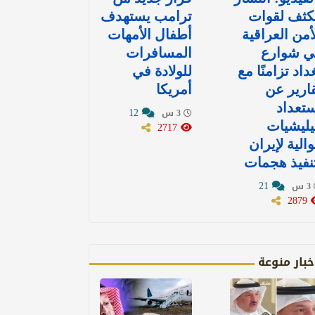
كثف لقوات
ترامب يستهدف
أمن العراقية
أطفال الأمهات
ي شوارع
المسافرات
داد تزامنًا مع
للولادة في
ارير عن
أمريكا
تعداد
12
3 س
ليشيات
2717
الية لإيران
نفيذ هجمات
21
3 س
2879
خبار منوعة