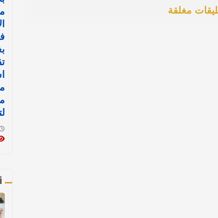
ليقات مغلقة
م
ال
ف
بغ
تق
اس
مي
مو
لت
أ