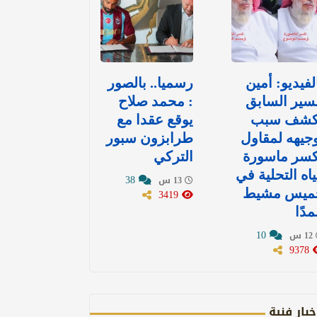
لفيديو: أمين
رسميا.. بالصور
سير السابق
: محمد صلاح
كشف سبب
يوقع عقدا مع
جيهه لمقاول
طرابزون سبور
كسر ماسورة
التركي
اه التحلية في
38
13 س
ميس مشيط
3419
دًا
10
12 س
9378
خبار فنية