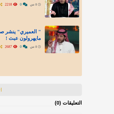
2218
0
8 س
" العميري" ينشر صور
مايهرولون عبث !
2687
0
8 س
ا
التعليقات (0)