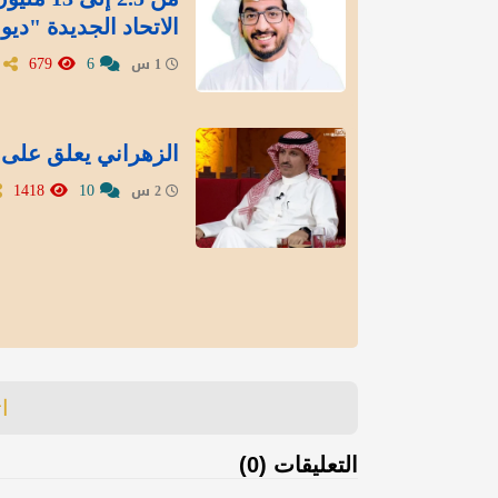
الاتحاد الجديدة "ديو
679
6
1 س
الزهراني يعلق على 
1418
10
2 س
ا
التعليقات (0)