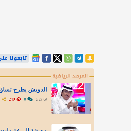
تابعونا على gle News
المرصد الرياضية
الدويش يطرح تساؤلً
249
0
27 د
من 2.5 