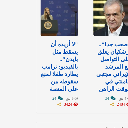
صعب جدا"..
"لا أريده أن
شكيان يعلق
يسقط مثل
ى التواصل
بايدن"..
ع المرشد
بالفيديو: ترامب
إيراني مجتبى
يطارد طفلا لمنع
امنئي في
سقوطه من
وقت الراهن
على المنصة
24
34
4 س
9 س
3424
2484