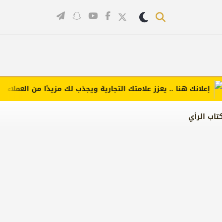
لانك هنا .. يعزز علامتك التجارية ويجذب لك مزيدًا من العملاء (اضغط 
تاب الرأي