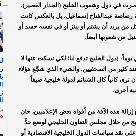
أ
رت في دول وشعوب الخليج (الجدار القصير)،
 رصاصة عبدالفتاح إسماعيل، بل بالعكس كانت
كل من يريد أن يشتم أو يبتز أو في نفسه حسد أو
نيل من شعوبها أيضاً.
يوماً: (دول الخليج تدفع لنا؛ لكي نسكت عنها لا
رئ
ند كثير من الصحفيين. والشيء الذي شجّع هؤلاء
با
رى كاتباً كال الشتائم لدولة خليجية ضيفاً
ال
ية أخرى.
زي
ال
إزالة هذه الآفة من أفواه بعض الإعلاميين، حان
 من خلال مجلس التعاون الخليجي لوضع حدٍّ
على نقد سياسات الدول الخليجية الاقتصادية أو