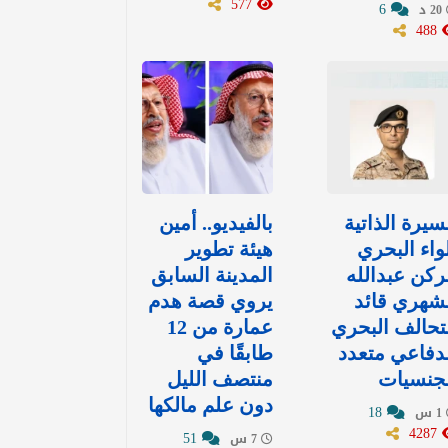
577
6
20 د
488
سيرة الذاتية
بالفيديو.. أمين
واء البحري
هيئة تطوير
ركن عبدالله
المدينة السابق
شهري قائد
يروي قصة هدم
تحالف البحري
عمارة من 12
دفاعي متعدد
طابقًا في
لجنسيات
منتصف الليل
دون علم مالكها
18
1 س
4287
51
7 س