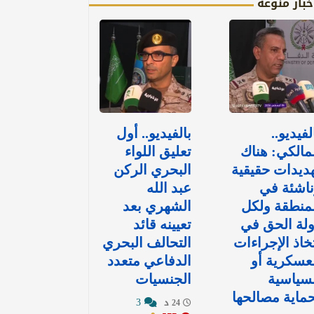
خبار منوعة
لفيديو..
بالفيديو.. أول
مالكي: هناك
تعليق اللواء
ديدات حقيقية
البحري الركن
اشئة في
عبد الله
منطقة ولكل
الشهري بعد
لة الحق في
تعيينه قائد
خاذ الإجراءات
التحالف البحري
عسكرية أو
الدفاعي متعدد
سياسية
الجنسيات
ماية مصالحها
3
24 د