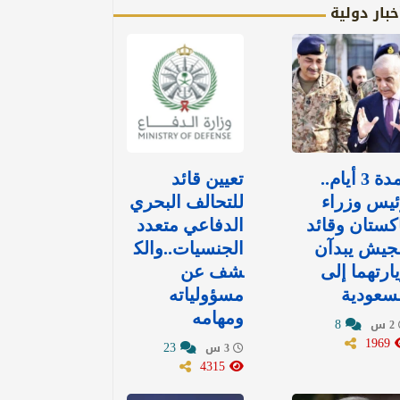
خبار دولية
لمدة 3 أيام..
تعيين قائد
يس وزراء
للتحالف البحري
كستان وقائد
الدفاعي متعدد
جيش يبدآن
الجنسيات..والك
ارتهما إلى
شف عن
سعودية
مسؤولياته
ومهامه
8
2 س
1969
23
3 س
4315