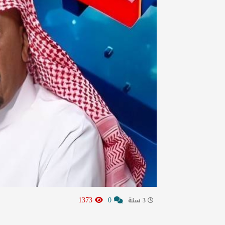
1373
0
3 سنة