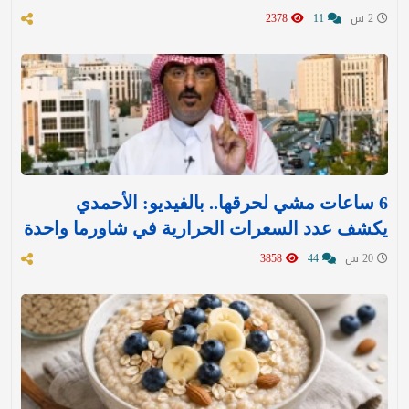
2 س
11
2378
6 ساعات مشي لحرقها.. بالفيديو: الأحمدي
يكشف عدد السعرات الحرارية في شاورما واحدة
20 س
44
3858