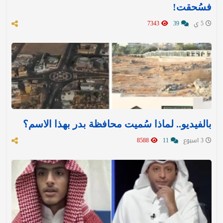
فسُحقت!
5 ي
39
7343
بالفيديو.. لماذا سُميت محافظة بدر بهذا الاسم؟
3 اسبوع
11
8588