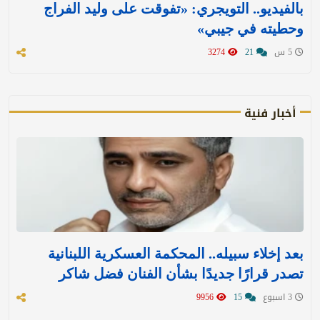
بالفيديو.. التويجري: «تفوقت على وليد الفراج
وحطيته في جيبي»
5 س
21
3274
أخبار فنية
بعد إخلاء سبيله.. المحكمة العسكرية اللبنانية
تصدر قرارًا جديدًا بشأن الفنان فضل شاكر
3 اسبوع
15
9956