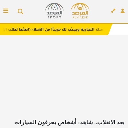
متك التجارية ويجذب لك مزيدًا من العملاء (اضغط لطلب الإعلان)
م
إعلان
بعد الانقلاب.. شاهد: ‏أشخاص يحرقون السيارات