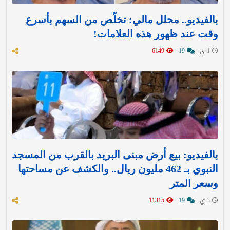
بالفيديو.. محلل مالي: تخلّص من السهم بأسرع
وقت عند ظهور هذه العلامات!
1 ي
19
6149
بالفيديو: بيع أرض مبنى البريد بالقرب من المسجد
النبوي بـ 462 مليون ريال.. والكشف عن مساحتها
وسعر المتر
3 ي
19
11315