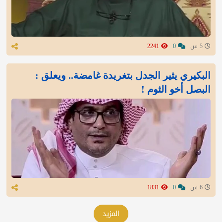
5 س
0
2241
البكيري يثير الجدل بتغريدة غامضة.. ويعلق :
البصل أخو الثوم !
6 س
0
1831
المزيد