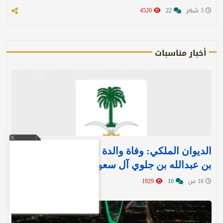
3 شهر
22
4520
أخبار مناسبات
الديوان الملكي: وفاة والدة الأمير بندر بن منصور
بن عبدالله بن جلوي آل سعود
16 س
10
1929