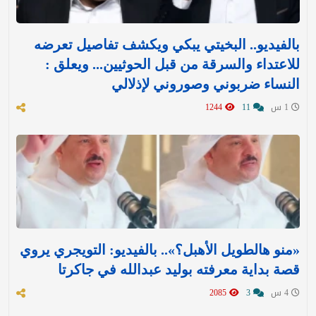
بالفيديو.. البخيتي يبكي ويكشف تفاصيل تعرضه
للاعتداء والسرقة من قبل الحوثيين... ويعلق :
النساء ضربوني وصوروني لإذلالي
1 س
11
1244
«منو هالطويل الأهبل؟».. بالفيديو: التويجري يروي
قصة بداية معرفته بوليد عبدالله في جاكرتا
4 س
3
2085