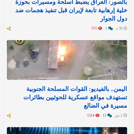
بالصور: العراق يضبط أسلحة ومسيرات بحوزة
خلية إرهابية تابعة لإيران قبل تنفيذ هجمات ضد
دول الجوار
30 د
1
571
اليمن.. بالفيديو: القوات المسلحة الجنوبية
تستهدف مواقع عسكرية للحوثيين بطائرات
مسيرة في الضالع
2 س
13
1314