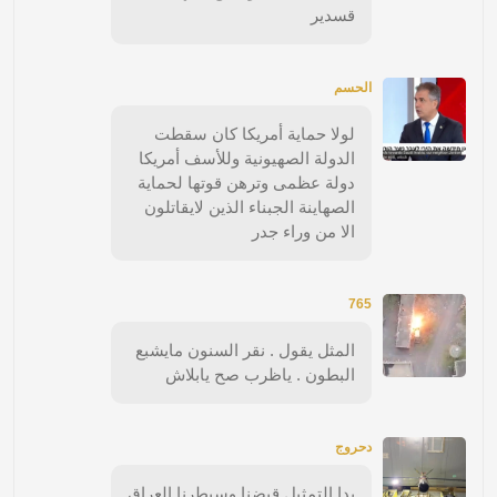
قسدير
الحسم
لولا حماية أمريكا كان سقطت
الدولة الصهيونية وللأسف أمريكا
دولة عظمى وترهن قوتها لحماية
الصهاينة الجبناء الذين لايقاتلون
الا من وراء جدر
765
المثل يقول . نقر السنون مايشبع
البطون . ياظرب صح يابلاش
دحروج
بدا التمثيل قبضنا وسيطرنا العراق