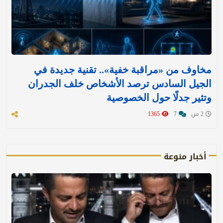
مخاوف من «مراقبة خفية».. تقنية جديدة في
الجيل السادس ترصد الأشخاص خلف الجدران
وتثير جدلًا حول الخصوصية
2 س
7
1365
أخبار منوعة