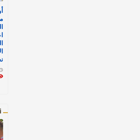
أو
م
ال
اع
ال
ال
ن
أ