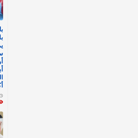
با
بل
يم
س
أ
أب
ال
أك