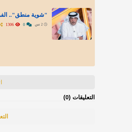
"شوية منطق".. الفرا
1306
0
2 س
ا
التعليقات (0)
التع