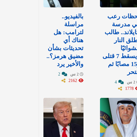
حظات رعب
بالفيديو..
ي مدرسة
مراسلة
ايلاند.. طالب
لترامب: هل
لق النار
هناك أي
وائيًا
تحديثات بشأن
ويسقط 7 قتلى
مضيق هرمز؟..
و15 مصابًا ثم
والأخير يرد
تحر
2
2 س
2162
4
2 س
1778