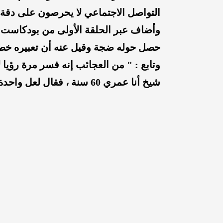
التواصل الاجتماعي لا يحرصون على دقة
وأضاف عبر الحلقة الأولى من بودكاست 
حصل حوله ضجة وقيل عنه أن تعبيره خطأ وهدفه مادي 
وتابع : " من العجائب إنه فسر مرة رؤيا
شيخ أنا عمري 60 سنة ، فقال لعل واحدة من بناتك فقالت يا شيخ أنا ما عندي بنات " .