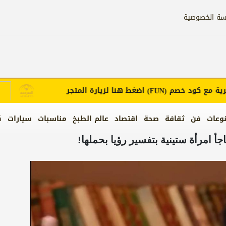
سة الخصوصية
ع كود خصم
اضغط هنا لزيارة المتجر
إع
(FUN)
وعات
فن
ثقافة
صحة
اقتصاد
عالم الطبخ
مناسبات
سيارات
ك
أ امرأة ستينية بتفسير رؤيا بحملها!