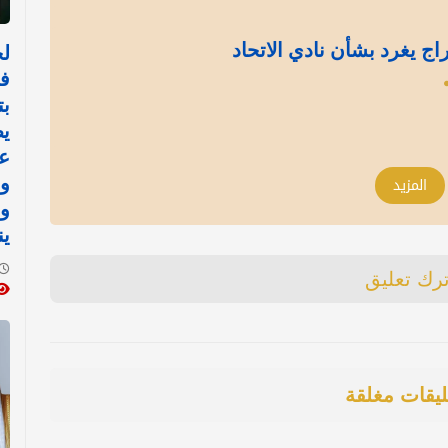
ج يغرد بشأن نادي الاتحاد
ل
ف
بت
يط
عش
المزيد
ين
ترك تعليق
ليقات مغلقة