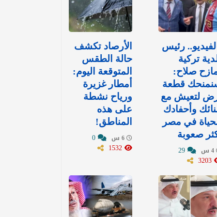
لفيديو.. رئيس
الأرصاد تكشف
دية تركية
حالة الطقس
ازح صلاح:
المتوقعة اليوم:
نمنحك قطعة
أمطار غزيرة
رض لتعيش مع
ورياح نشطة
نائك وأحفادك
على هذه
حياة في مصر
المناطق!
ثر صعوبة
0
6 س
1532
29
4 س
3203