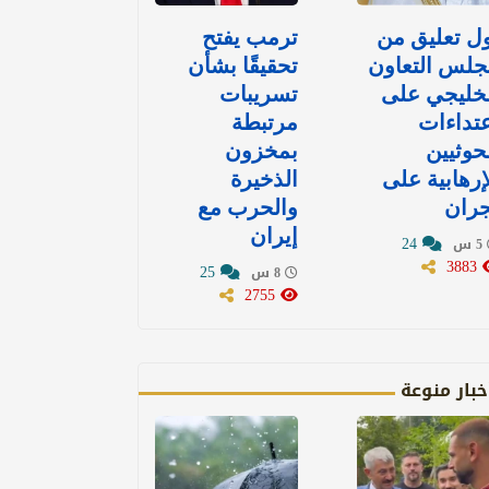
ل تعليق من
ترمب يفتح
جلس التعاون
تحقيقًا بشأن
خليجي على
تسريبات
تداءات
مرتبطة
حوثيين
بمخزون
إرهابية على
الذخيرة
جران
والحرب مع
إيران
24
5 س
3883
25
8 س
2755
خبار منوعة