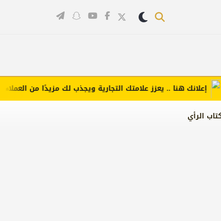
لانك هنا .. يعزز علامتك التجارية ويجذب لك مزيدًا من العملاء (اضغط 
تاب الرأي