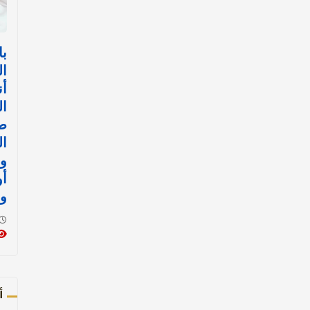
با
ال
أن
ال
ض
ال
وا
أ
وا
أ