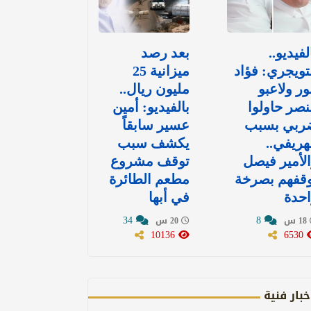
لفيديو..
بعد رصد
تويجري: فؤاد
ميزانية 25
ور ولاعبو
مليون ريال..
نصر حاولوا
بالفيديو: أمين
ربي بسبب
عسير سابقاً
هريفي..
يكشف سبب
لأمير فيصل
توقف مشروع
وقفهم بصرخة
مطعم الطائرة
حدة
في أبها
34
8
18 س
20 س
10136
6530
خبار فنية