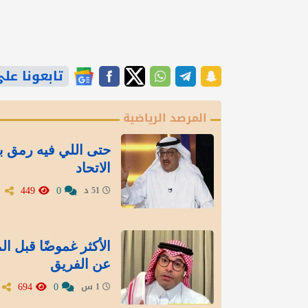
تابعونا على gle News
المرصد الرياضية
‏حتى اللي فيه رمق ب
الاتحاد
449
0
51 د
الأكثر غموضًا قبل ال
عن الفريق
694
0
1 س