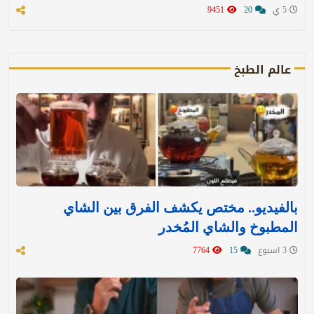
5 ي
20
9451
عالم الطبخ
بالفيديو.. مختص يكشف الفرق بين الشاي
المطبوخ والشاي المُخدر
3 اسبوع
15
7764