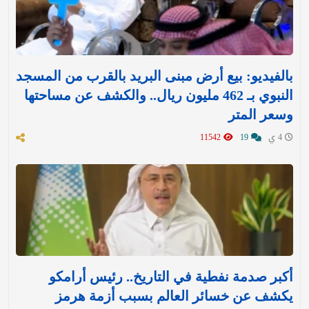
بالفيديو: بيع أرض مبنى البريد بالقرب من المسجد
النبوي بـ 462 مليون ريال.. والكشف عن مساحتها
وسعر المتر
4 ي
19
11542
أكبر صدمة نفطية في التاريخ.. رئيس أرامكو
يكشف عن خسائر العالم بسبب أزمة هرمز