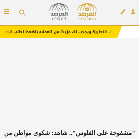
تجارية ويجذب لك مزيدًا من العملاء (اضغط لطلب الإعلان)
مفا
إعلان
"مشفوحة على الفلوس".. شاهد: شكوى مواطن من