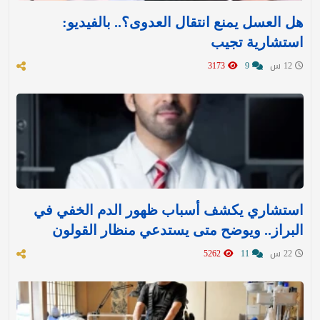
هل العسل يمنع انتقال العدوى؟.. بالفيديو:
استشارية تجيب
12 س
9
3173
استشاري يكشف أسباب ظهور الدم الخفي في
البراز.. ويوضح متى يستدعي منظار القولون
22 س
11
5262