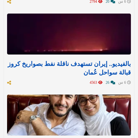
6 س
20
2794
بالفيديو.. إيران تستهدف ناقلة نفط بصواريخ كروز
قبالة سواحل عُمان
6 س
26
4563