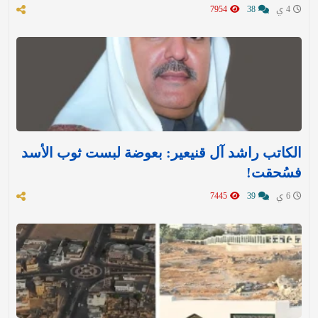
4 ي
38
7954
الكاتب راشد آل قنيعير: بعوضة لبست ثوب الأسد
فسُحقت!
6 ي
39
7445