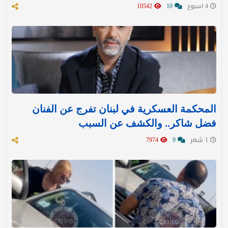
4 اسبوع
10
10542
المحكمة العسكرية في لبنان تفرج عن الفنان
فضل شاكر.. والكشف عن السبب
1 شهر
9
7974