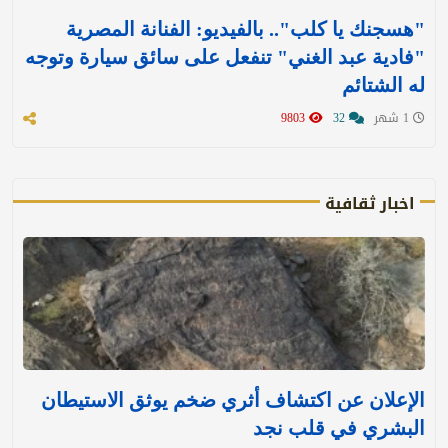
"هسجنك يا كلب".. بالفيديو: الفنانة المصرية
"فادية عبد الغني" تنفعل على سائق سيارة وتوجه
له الشتائم
1 شهر
32
9803
اخبار ثقافية
الإعلان عن اكتشاف أثري ضخم يوثق الاستيطان
البشري في قلب نجد