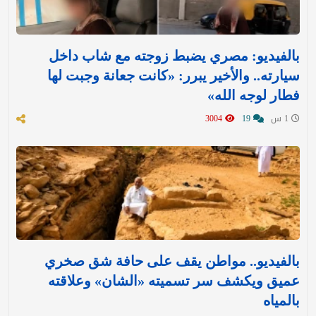
بالفيديو: مصري يضبط زوجته مع شاب داخل
سيارته.. والأخير يبرر: «كانت جعانة وجبت لها
فطار لوجه الله»
1 س
19
3004
بالفيديو.. مواطن يقف على حافة شق صخري
عميق ويكشف سر تسميته «الشان» وعلاقته
بالمياه