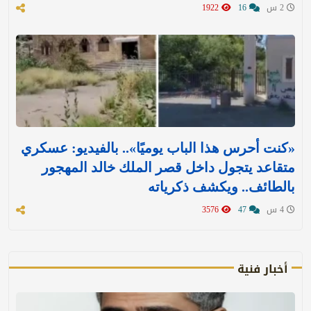
2 س
16
1922
«كنت أحرس هذا الباب يوميًا».. بالفيديو: عسكري
متقاعد يتجول داخل قصر الملك خالد المهجور
بالطائف.. ويكشف ذكرياته
4 س
47
3576
أخبار فنية