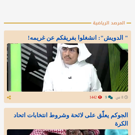
المرصد الرياضية
" الدويش": انشغلوا بفريقكم عن غريمه!
8 س
9
1442
الجوكم يعلّق على لائحة وشروط انتخابات اتحاد
الكرة