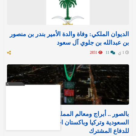
الديوان الملكي: وفاة والدة الأمير بندر بن منصور
بن عبدالله بن جلوي آل سعود
1 ي
11
2851
بالصور .. أبراج ومعالم المملكة تتوشح بأعلام
السعودية وتركيا وباكستان احتفاءً بـ«اتفاقية مكة»
للدفاع المشترك‬⁩ ‏