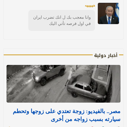
هههههه
وانا معجب بك ل انك تضرب ايران
في اول فرصه تأتي اليك
أخبار دولية
مصر.. بالفيديو: زوجة تعتدي على زوجها وتحطم
سيارته بسبب زواجه من أخرى