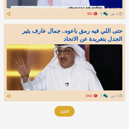
2 س
1
993
‏حتى اللي فيه رمق باعوه.. جمال عارف يثير
الجدل بتغريدة عن الاتحاد
3 س
7
1041
المزيد