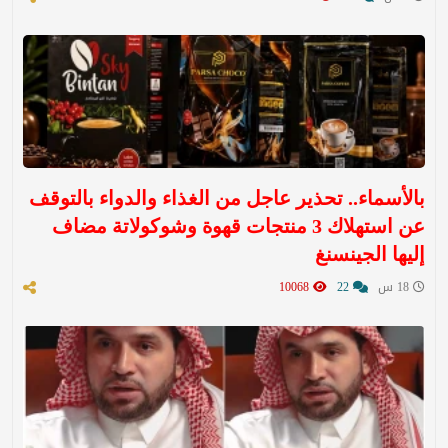
بالأسماء.. تحذير عاجل من الغذاء والدواء بالتوقف
عن استهلاك 3 منتجات قهوة وشوكولاتة مضاف
إليها الجينسنغ
18 س
22
10068