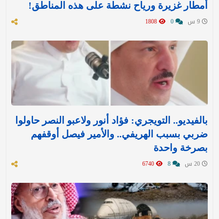
أمطار غزيرة ورياح نشطة على هذه المناطق!
9 س
0
1808
بالفيديو.. التويجري: فؤاد أنور ولاعبو النصر حاولوا
ضربي بسبب الهريفي.. والأمير فيصل أوقفهم
بصرخة واحدة
20 س
8
6740