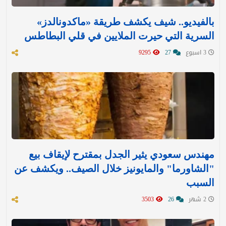
بالفيديو.. شيف يكشف طريقة «ماكدونالدز»
السرية التي حيرت الملايين في قلي البطاطس
3 اسبوع
27
9295
مهندس سعودي يثير الجدل بمقترح لإيقاف بيع
"الشاورما" والمايونيز خلال الصيف.. ويكشف عن
السبب
2 شهر
26
3503