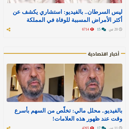
ليس السرطان.. بالفيديو: استشاري يكشف عن
أكثر الأمراض المسببة للوفاة في المملكة
20 س
15
6714
أخبار اقتصادية
بالفيديو.. محلل مالي: تخلّص من السهم بأسرع
وقت عند ظهور هذه العلامات!
11 س
17
4265