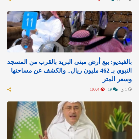
بالفيديو: بيع أرض مبنى البريد بالقرب من المسجد
النبوي بـ 462 مليون ريال.. والكشف عن مساحتها
وسعر المتر
1 ي
19
10304