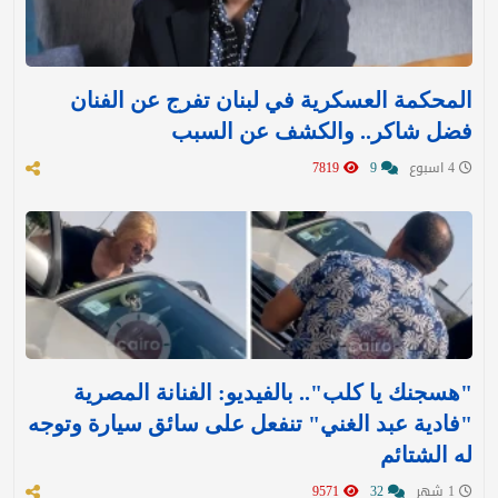
المحكمة العسكرية في لبنان تفرج عن الفنان
فضل شاكر.. والكشف عن السبب
4 اسبوع
9
7819
"هسجنك يا كلب".. بالفيديو: الفنانة المصرية
"فادية عبد الغني" تنفعل على سائق سيارة وتوجه
له الشتائم
1 شهر
32
9571