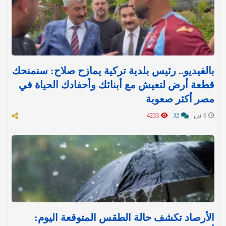
بالفيديو.. رئيس بلدية تركية يمازح صلاح: سنمنحك
قطعة أرض لتعيش مع أبنائك وأحفادك الحياة في
مصر أكثر صعوبة
6 س
32
4233
الأرصاد تكشف حالة الطقس المتوقعة اليوم: