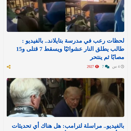
لحظات رعب في مدرسة بتايلاند.. بالفيديو :
طالب يطلق النار عشوائيًا ويسقط 7 قتلى و15
مصابًا ثم ينتحر
4 س
7
2927
بالفيديو.. مراسلة لترامب: هل هناك أي تحديثات