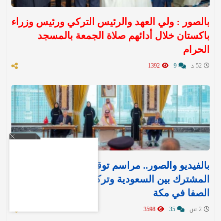
بالصور : ولي العهد والرئيس التركي ورئيس وزراء
باكستان خلال أدائهم صلاة الجمعة بالمسجد
الحرام
52 د
9
1392
بالفيديو والصور.. مراسم توقيع اتفاقية الدفاع
المشترك بين السعودية وتركيا وباكستان في قصر
الصفا في مكة
2 س
35
3598