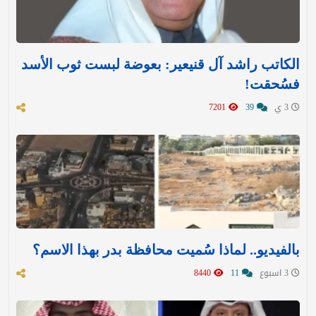
الكاتب راشد آل قنيعير: بعوضة لبست ثوب الأسد
فسُحقت!
3 ي
39
7201
بالفيديو.. لماذا سُميت محافظة بدر بهذا الاسم؟
3 اسبوع
11
8440