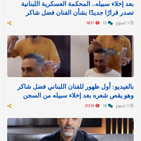
بعد إخلاء سبيله.. المحكمة العسكرية اللبنانية
تصدر قرارًا جديدًا بشأن الفنان فضل شاكر
3 اسبوع
15
9837
بالفيديو: أول ظهور للفنان اللبناني فضل شاكر
وهو يقص شعره بعد إخلاء سبيله من السجن
3 اسبوع
10
10218