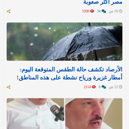
مصر أكثر صعوبة
10 س
34
5200
الأرصاد تكشف حالة الطقس المتوقعة اليوم:
أمطار غزيرة ورياح نشطة على هذه المناطق!
12 س
0
2114