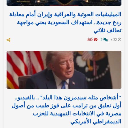
الميليشيات الحوثية والعراقية وإيران أمام معادلة
ردع جديدة.. استهداف السعودية يعني مواجهة
تحالف ثلاثي
32 د
2
860
"أشخاص مثله سيدمرون هذا البلد".. بالفيديو..
أول تعليق من ترامب على فوز طبيب من أصول
مصرية في الانتخابات التمهيدية للحزب
الديمقراطي الأمريكي