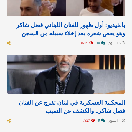
بالفيديو: أول ظهور للفنان اللبناني فضل شاكر
وهو يقص شعره بعد إخلاء سبيله من السجن
3 اسبوع
10
10229
المحكمة العسكرية في لبنان تفرج عن الفنان
فضل شاكر.. والكشف عن السبب
4 اسبوع
9
7827