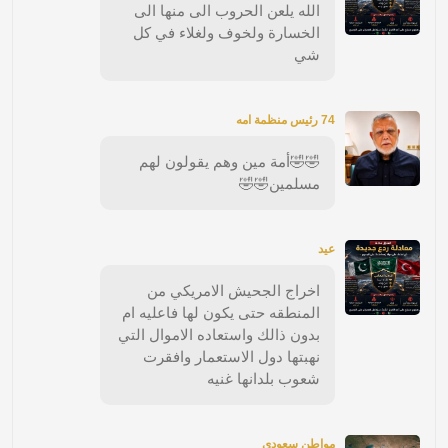
الله يلعن الحروب الى منها الى
الخسارة ولخوف ولغلاء في كل
شي
74 رئيس منظمة امه
🤣🤣أمة مين وهم يقولون لهم
مسلمين🤣🤣
عيد
اخراج الجحيش الامريكي من
المنطقه حتى يكون لها فاعليه ام
بدون ذالك واستعاده الاموال التي
نهبتها دول الاستعمار وافقرت
شعوب بلدانها غنيه
مواطن سعودي