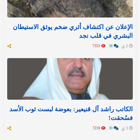
الإعلان عن اكتشاف أثري ضخم يوثق الاستيطان
البشري في قلب نجد
2 ي
38
7353
الكاتب راشد آل قنيعير: بعوضة لبست ثوب الأسد
فسُحقت!
3 ي
39
7219