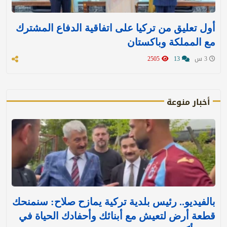
أول تعليق من تركيا على اتفاقية الدفاع المشترك
مع المملكة وباكستان
3 س
13
2505
أخبار منوعة
بالفيديو.. رئيس بلدية تركية يمازح صلاح: سنمنحك
قطعة أرض لتعيش مع أبنائك وأحفادك الحياة في