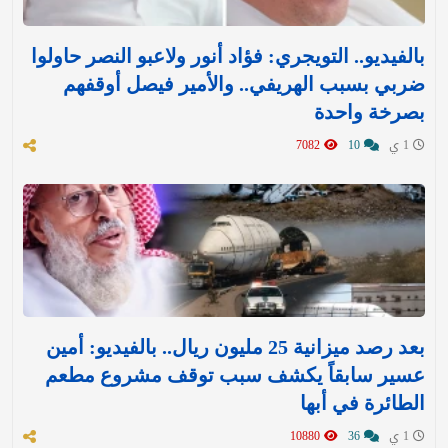
بالفيديو.. التويجري: فؤاد أنور ولاعبو النصر حاولوا
ضربي بسبب الهريفي.. والأمير فيصل أوقفهم
بصرخة واحدة
1 ي
10
7082
بعد رصد ميزانية 25 مليون ريال.. بالفيديو: أمين
عسير سابقاً يكشف سبب توقف مشروع مطعم
الطائرة في أبها
1 ي
36
10880