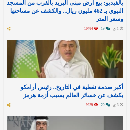
بالفيديو: بيع أرض مبنى البريد بالقرب من المسجد
النبوي بـ 462 مليون ريال.. والكشف عن مساحتها
وسعر المتر
1 ي
19
10484
أكبر صدمة نفطية في التاريخ.. رئيس أرامكو
يكشف عن خسائر العالم بسبب أزمة هرمز
3 ي
20
9229