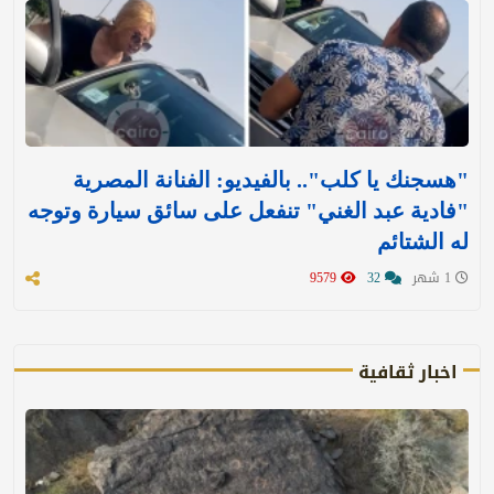
"هسجنك يا كلب".. بالفيديو: الفنانة المصرية
"فادية عبد الغني" تنفعل على سائق سيارة وتوجه
له الشتائم
1 شهر
32
9579
اخبار ثقافية