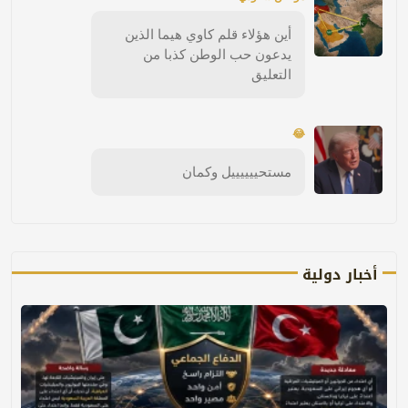
أين هؤلاء قلم كاوي هيما الذين
يدعون حب الوطن كذبا من
التعليق
😂
مستحييييييل وكمان
أخبار دولية