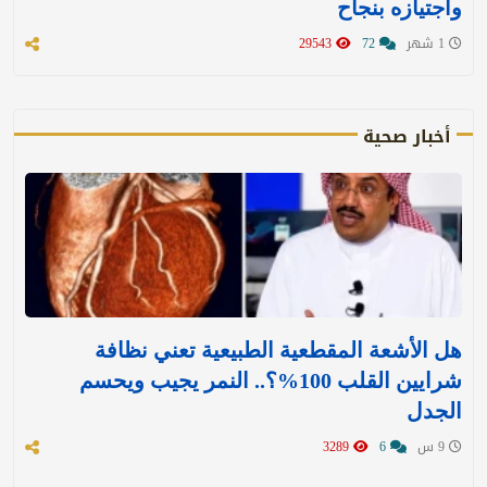
واجتيازه بنجاح
1 شهر
72
29543
أخبار صحية
هل الأشعة المقطعية الطبيعية تعني نظافة
شرايين القلب 100%؟.. النمر يجيب ويحسم
الجدل
9 س
6
3289