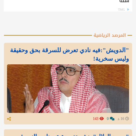
سنة
TMG
المرصد الرياضية
"الدويش":فيه نادي تعرض للسرقة بحق وحقيقة
وليس سخرية!
16 د
0
143