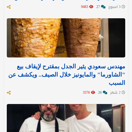
3 اسبوع
27
9483
مهندس سعودي يثير الجدل بمقترح لإيقاف بيع
"الشاورما" والمايونيز خلال الصيف.. ويكشف عن
السبب
2 شهر
26
3576