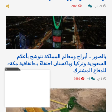
21 س
10
2166
بالصور .. أبراج ومعالم المملكة تتوشح بأعلام
السعودية وتركيا وباكستان احتفاءً بـ«اتفاقية مكة»
للدفاع المشترك‬⁩ ‏
1 ي
46
3680