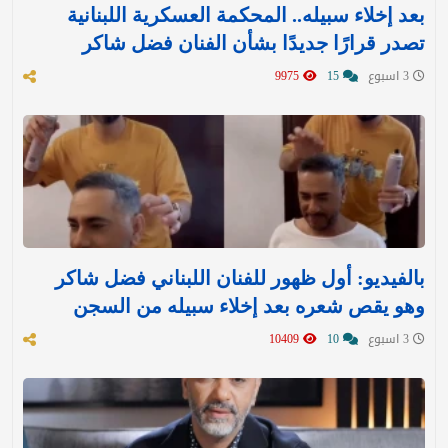
بعد إخلاء سبيله.. المحكمة العسكرية اللبنانية
تصدر قرارًا جديدًا بشأن الفنان فضل شاكر
3 اسبوع
15
9975
بالفيديو: أول ظهور للفنان اللبناني فضل شاكر
وهو يقص شعره بعد إخلاء سبيله من السجن
3 اسبوع
10
10409