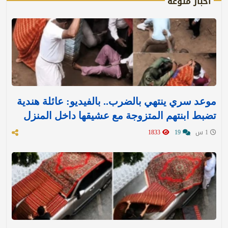
أخبار منوعة
موعد سري ينتهي بالضرب.. بالفيديو: عائلة هندية
تضبط ابنتهم المتزوجة مع عشيقها داخل المنزل
1 س
19
1833