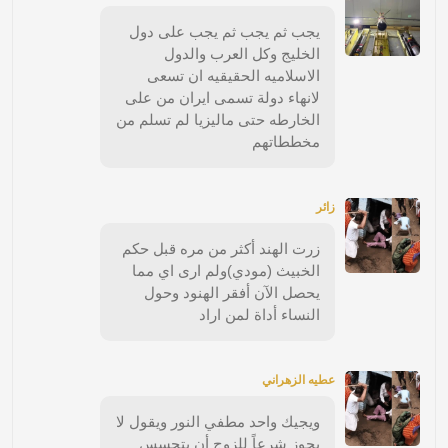
يجب ثم يجب ثم يجب على دول
الخليج وكل العرب والدول
الاسلاميه الحقيقيه ان تسعى
لانهاء دولة تسمى ايران من على
الخارطه حتى ماليزيا لم تسلم من
مخططاتهم
زائر
زرت الهند أكثر من مره قبل حكم
الخبيث (مودي)ولم ارى اي مما
يحصل الآن أفقر الهنود وحول
النساء أداة لمن اراد
عطيه الزهراني
ويجيك واحد مطفي النور ويقول لا
يجوز شرعاً للزوج أن يتجسس