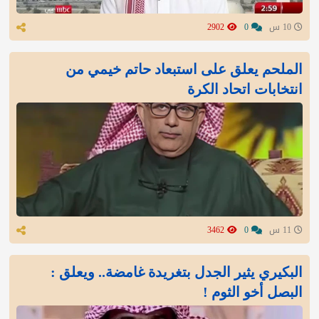
10 س
0
2902
الملحم يعلق على استبعاد حاتم خيمي من
انتخابات اتحاد الكرة
11 س
0
3462
البكيري يثير الجدل بتغريدة غامضة.. ويعلق :
البصل أخو الثوم !