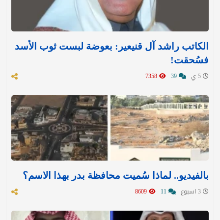
الكاتب راشد آل قنيعير: بعوضة لبست ثوب الأسد
فسُحقت!
5 ي
39
7358
بالفيديو.. لماذا سُميت محافظة بدر بهذا الاسم؟
3 اسبوع
11
8609