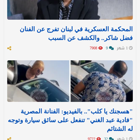
المحكمة العسكرية في لبنان تفرج عن الفنان
فضل شاكر.. والكشف عن السبب
1 شهر
9
7908
"هسجنك يا كلب".. بالفيديو: الفنانة المصرية
"فادية عبد الغني" تنفعل على سائق سيارة وتوجه
له الشتائم
1 شهر
32
9722