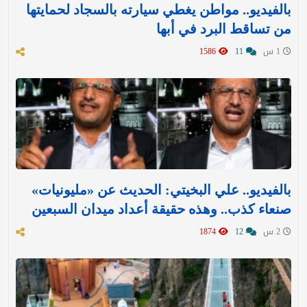
بالفيديو.. مواطن يغطي سيارته بالسجاد لحمايتها
من تساقط البرد في أبها
1 س
11
1586
بالفيديو.. علي البخيتي: الحديث عن «مليونيات»
صنعاء كذب.. وهذه حقيقة أعداد ميدان السبعين
2 س
12
1874