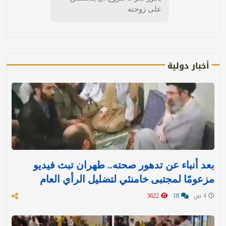
على زوجته
أخبار دولية
بعد أنباء عن تدهور صحته.. طهران تبث فيديو
مزعومًا لمجتبى خامنئي لتضليل الرأي العام
4 س
18
3622