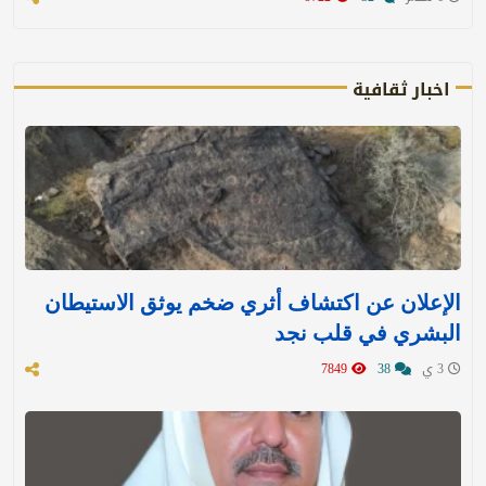
اخبار ثقافية
الإعلان عن اكتشاف أثري ضخم يوثق الاستيطان
البشري في قلب نجد
3 ي
38
7849