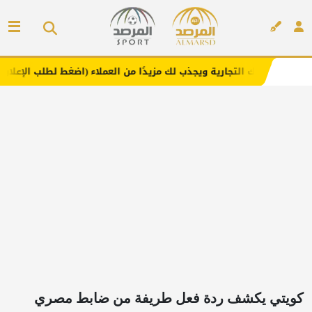
جارية ويجذب لك مزيدًا من العملاء (اضغط لطلب الإعلان)
مفا
إعلان
كويتي يكشف ردة فعل طريفة من ضابط مصري