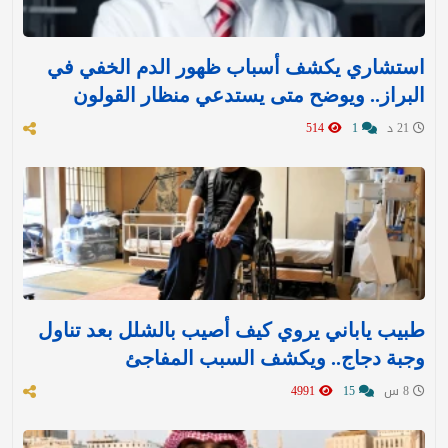
استشاري يكشف أسباب ظهور الدم الخفي في
البراز.. ويوضح متى يستدعي منظار القولون
21 د
1
514
طبيب ياباني يروي كيف أصيب بالشلل بعد تناول
وجبة دجاج.. ويكشف السبب المفاجئ
8 س
15
4991