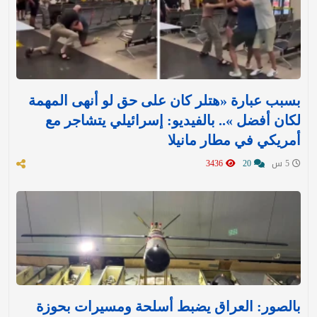
بسبب عبارة «هتلر كان على حق لو أنهى المهمة
لكان أفضل ».. بالفيديو: إسرائيلي يتشاجر مع
أمريكي في مطار مانيلا
5 س
20
3436
بالصور: العراق يضبط أسلحة ومسيرات بحوزة