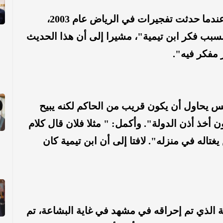
وقال خلال لقاء له مع قناة "العربية" : "عندما حدثت تفجيرات في الرياض عام 2003،
سبب فكر ابن تيمية"، مشيرا إلى أن هذا الحديث
مفكر فيه".
عكس يحاول أن يكون قريب من الحاكم لكنه يبيح
ن أخذ أذن الدولة". وأكمل: " مثلا فلان قال كلام
تاله في منزله". لافتا إلى أن ابن تيمية كان
ة الذي تم إحراقه في مشهد في غاية البشاعة، تم