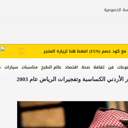
سة الخصوصية
كود خصم
اضغط هنا لزيارة المتجر
إعلان
(FUN)
وعات
فن
ثقافة
صحة
اقتصاد
عالم الطبخ
مناسبات
سيارات
ك
بالفيديو .. باحث "سعودي": إحراق الطيار الأردني الكساسبة وتفجيرات الرياض عام 2003