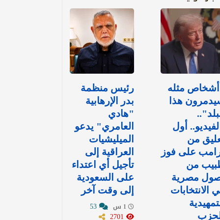
أشخاص مثله
رئيس منظمة
يدمرون هذا
بدر الإرهابية
بلد"..
"هادي
لفيديو.. أول
العامري" يدعو
ليق من
الميليشيات
رامب على فوز
العراقية إلى
بيب من
تأجيل أي اعتداء
صول مصرية
على السعودية
 الانتخابات
إلى وقت آخر
تمهيدية
53
1 س
لحزب
2701