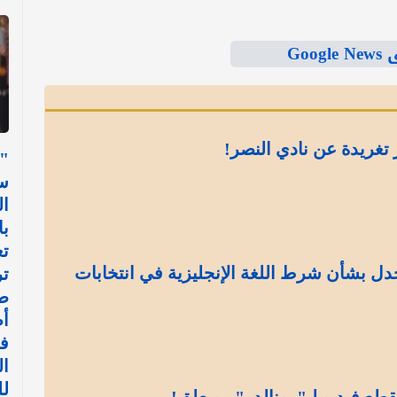
Goo
تغريدة عن نادي النصر!
"
س
ال
با
تع
دل بشأن شرط اللغة الإنجليزية في انتخابات
ت
ط
أ
في
ال
ل