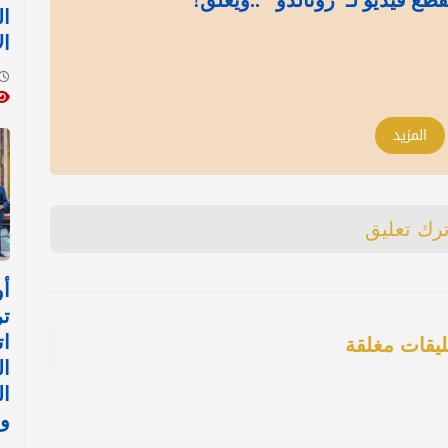
طع فيديو لـ"رونالدو" ..ويعلق!
ا
ال
المزيد
ترك تعليق
أو
تر
ات
ليقات مغلقة
ا
ال
وب