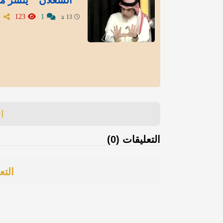
" الشعلان " ينشر مق
123
1
13 د
ا
التعليقات (0)
التع