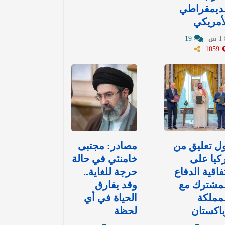
لديمقراطي
أمريكي
19
1 س
1059
ل تعليق من
مصادر: مجتبى
كيا على
خامنئي في حالة
فاقية الدفاع
حرجة للغاية..
لمشترك مع
وقد يفارق
مملكة
الحياة في أي
اكستان
لحظة