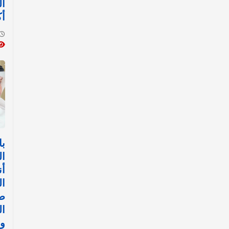
ال
أك
با
ال
أن
ال
ض
ال
وا