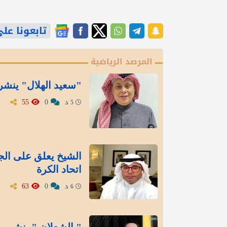
تابعونا على gle News
المرصد الرياضية
"سعيد الهلال" ينشر 
55
0
5 د
الشيخ يعلق على الج
اتحاد الكرة
63
0
6 د