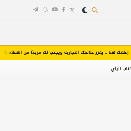
ك هنا .. يعزز علامتك التجارية ويجذب لك مزيدًا من العملاء (اضغط لط
تاب الرأي