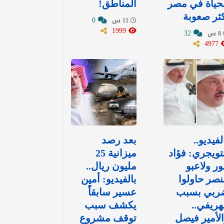
حياة في مصر
المناطق!
ثر صعوبة
0
11 س
1999
32
8 س
4977
لفيديو..
بعد رصد
تويجري: فؤاد
ميزانية 25
ور ولاعبو
مليون ريال..
نصر حاولوا
بالفيديو: أمين
ربي بسبب
عسير سابقاً
هريفي..
يكشف سبب
لأمير فيصل
توقف مشروع