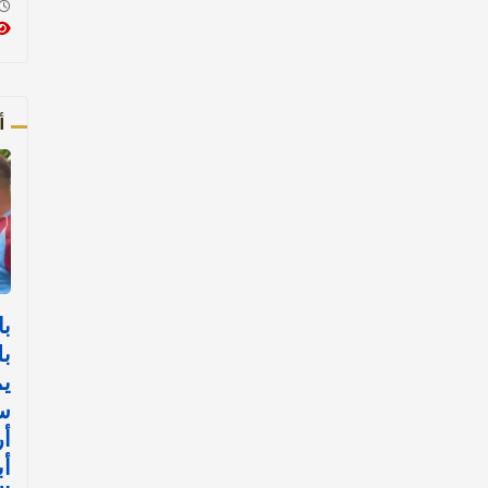
أ
با
بل
يم
س
أ
أب