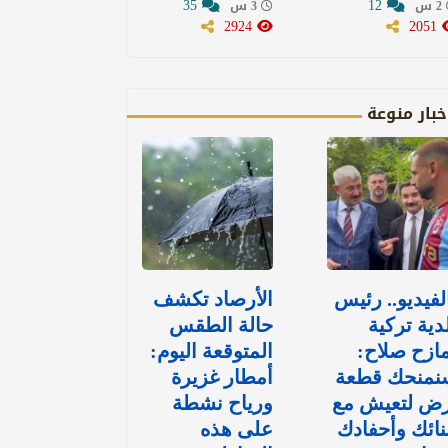
35
12
2 س
3 س
2924
2051
خبار منوعة
لفيديو.. رئيس
الأرصاد تكشف
دية تركية
حالة الطقس
ازح صلاح:
المتوقعة اليوم:
نمنحك قطعة
أمطار غزيرة
رض لتعيش مع
ورياح نشطة
نائك وأحفادك
على هذه