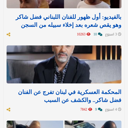
بالفيديو: أول ظهور للفنان اللبناني فضل شاكر
وهو يقص شعره بعد إخلاء سبيله من السجن
3 اسبوع
10
10263
المحكمة العسكرية في لبنان تفرج عن الفنان
فضل شاكر.. والكشف عن السبب
4 اسبوع
9
7842