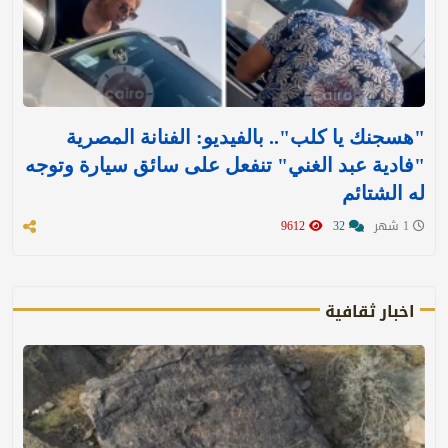
"هسجنك يا كلب".. بالفيديو: الفنانة المصرية
"فادية عبد الغني" تنفعل على سائق سيارة وتوجه
له الشتائم
1 شهر
32
9612
اخبار ثقافية