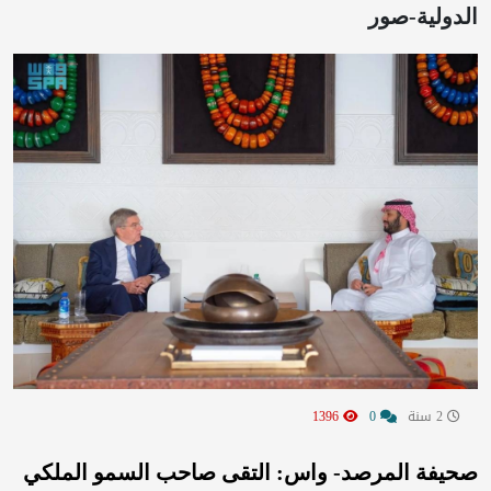
الدولية-صور
2 سنة
0
1396
صحيفة المرصد- واس: التقى صاحب السمو الملكي