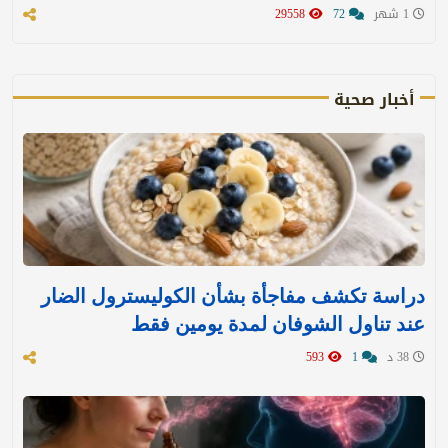
1 شهر
72
29558
أخبار صحية
دراسة تكشف مفاجأة بشأن الكوليسترول الضار
عند تناول الشوفان لمدة يومين فقط
38 د
1
593