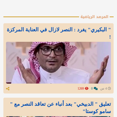
المرصد الرياضية
" البكيري" يغرد : النصر لازال في العناية المركزة
!
4 س
0
1269
تعليق " الدبيخي" بعد أنباء عن تعاقد النصر مع "
سامو كوستا"