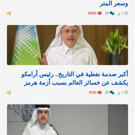
وسعر المتر
2 ي
19
10866
أكبر صدمة نفطية في التاريخ.. رئيس أرامكو
يكشف عن خسائر العالم بسبب أزمة هرمز
3 ي
20
9260