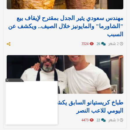
مهندس سعودي يثير الجدل بمقترح لإيقاف بيع
"الشاورما" والمايونيز خلال الصيف.. ويكشف عن
السبب
2 شهر
26
3524
طباخ كريستيانو السابق يكشف النظام الغذائي
اليومي للاعب النصر
3 شهر
22
4473