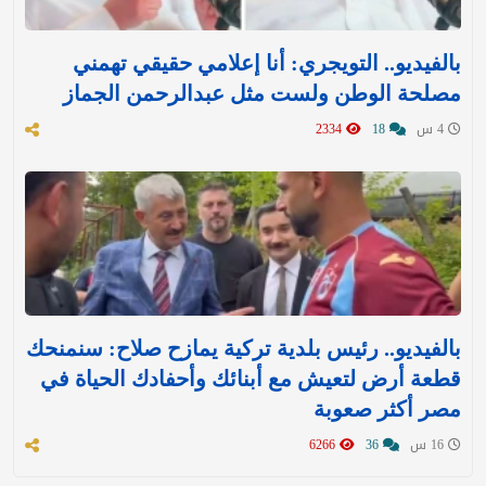
بالفيديو.. التويجري: أنا إعلامي حقيقي تهمني
مصلحة الوطن ولست مثل عبدالرحمن الجماز
4 س
18
2334
بالفيديو.. رئيس بلدية تركية يمازح صلاح: سنمنحك
قطعة أرض لتعيش مع أبنائك وأحفادك الحياة في
مصر أكثر صعوبة
16 س
36
6266