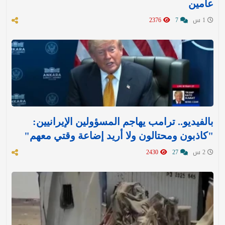
عامين
1 س
7
2376
بالفيديو.. ترامب يهاجم المسؤولين الإيرانيين:
"كاذبون ومحتالون ولا أريد إضاعة وقتي معهم"
2 س
27
2430