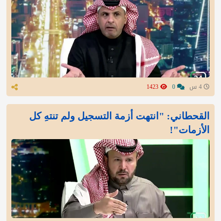
4 س
0
1423
القحطاني: "انتهت أزمة التسجيل ولم تنتهِ كل
الأزمات"!