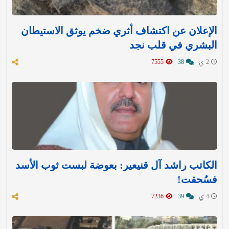
الإعلان عن اكتشاف أثري ضخم يوثق الاستيطان
البشري في قلب نجد
2 ي
38
7555
الكاتب راشد آل قنيعير: بعوضة لبست ثوب الأسد
فسُحقت!
4 ي
39
7236