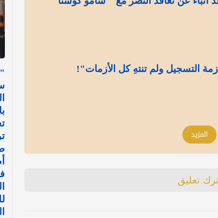
د أنباء عن تعاقد النصر مع " سامو كوستا"
مة التسجيل ولم تنتهِ كل الأزمات"!
"
س
ال
با
تع
المزيد
ت
ط
أ
في
ترك تعليق
ال
ل
ا