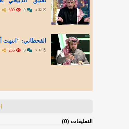
تعليق " الدبيخي" بع
309
0
32 د
القحطاني: "انتهت أز
256
0
37 د
ا
التعليقات (0)