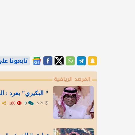
تابعونا على gle News
المرصد الرياضية
" البكيري" يغرد : ال
186
0
21 د