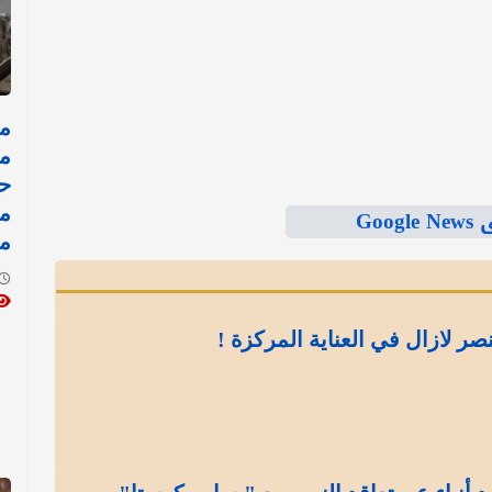
مد
ح
م
Goo
م
نصر لازال في العناية المركزة !