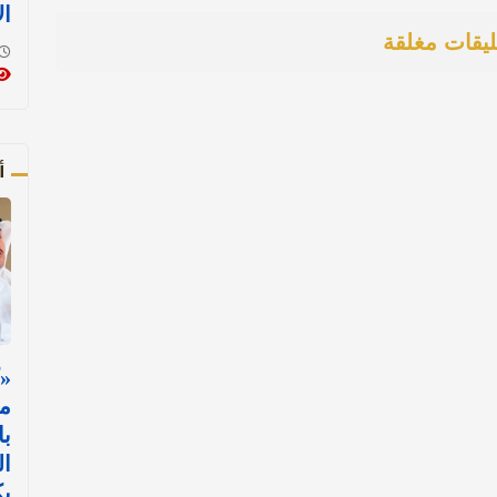
ال
ليقات مغلقة
أ
«
مس
با
ال
ي