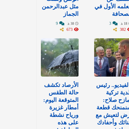
لمه الأول في
مثل عبدالرحمن
صحافة
الجماز
9
3
18 د
38 د
673
382
لفيديو.. رئيس
الأرصاد تكشف
دية تركية
حالة الطقس
ازح صلاح:
المتوقعة اليوم:
نمنحك قطعة
أمطار غزيرة
رض لتعيش مع
ورياح نشطة
نائك وأحفادك
على هذه