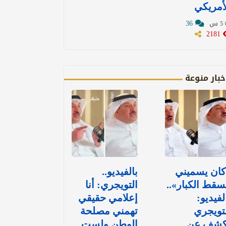
أمريكي
36
5 س
2181
خبار منوعة
كان يسميني
بالفيديو..
قط الكبار»..
التويجري: أنا
لفيديو:
إعلامي حقيقي
تويجري
تهمني مصلحة
كشف عن
الوطن ولست