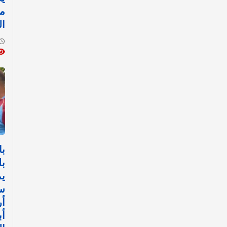
مع
ال
با
بل
يم
س
أ
أب