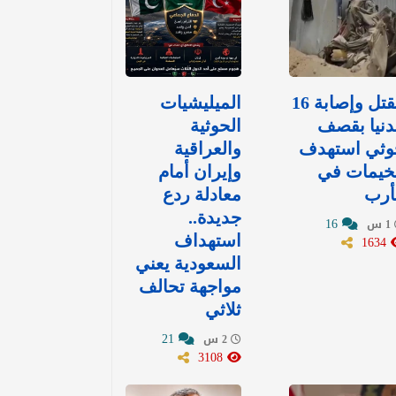
مقتل وإصابة 16
الميليشيات
نيا بقصف
الحوثية
وثي استهدف
والعراقية
خيمات في
وإيران أمام
أرب
معادلة ردع
جديدة..
16
1 س
1634
استهداف
السعودية يعني
مواجهة تحالف
ثلاثي
21
2 س
3108