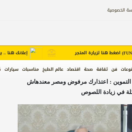
سة الخصوصية
غط هنا لزيارة المتجر
إعلانك هنا .. يعزز ع
وعات
فن
ثقافة
صحة
اقتصاد
عالم الطبخ
مناسبات
سيارات
ك
ر التموين : اعتذارك مرفوض ومصر معندهاش
ة في زيادة اللصوص