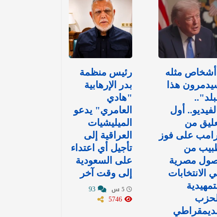
أشخاص مثله
رئيس منظمة
يدمرون هذا
بدر الإرهابية
بلد"..
"هادي
لفيديو.. أول
العامري" يدعو
ليق من
الميليشيات
رامب على فوز
العراقية إلى
بيب من
تأجيل أي اعتداء
صول مصرية
على السعودية
 الانتخابات
إلى وقت آخر
تمهيدية
93
5 س
لحزب
5746
لديمقراطي