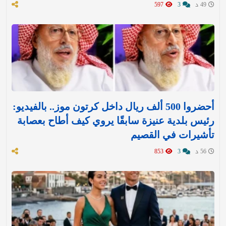
49 د
3
597
أحضروا 500 ألف ريال داخل كرتون موز.. بالفيديو:
رئيس بلدية عنيزة سابقًا يروي كيف أطاح بعصابة
تأشيرات في القصيم
56 د
3
853