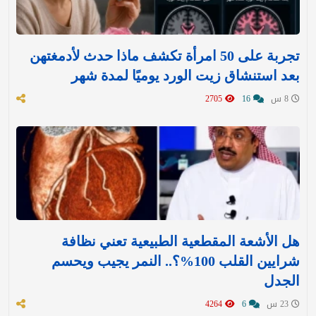
تجربة على 50 امرأة تكشف ماذا حدث لأدمغتهن
بعد استنشاق زيت الورد يوميًا لمدة شهر
8 س
16
2705
هل الأشعة المقطعية الطبيعية تعني نظافة
شرايين القلب 100%؟.. النمر يجيب ويحسم
الجدل
23 س
6
4264