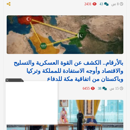
8 س
43
2431
بالأرقام.. الكشف عن القوة العسكرية والتسليح
والاقتصاد وأوجه الاستفادة للمملكة وتركيا
وباكستان من اتفاقية مكة للدفاع
15 س
38
6455