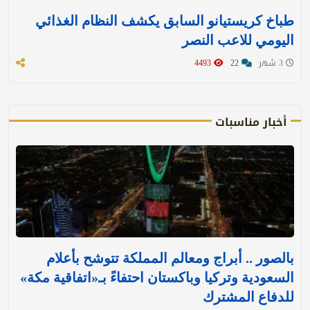
طباخ كريستيانو السابق يكشف النظام الغذائي
اليومي للاعب النصر
3 شهر
22
4493
أخبار مناسبات
بالصور .. أبراج ومعالم المملكة تتوشح بأعلام
السعودية وتركيا وباكستان احتفاءً بـ«اتفاقية مكة»
للدفاع المشترك‬⁩ ‏