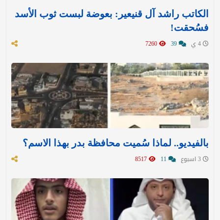
الكاتب راشد آل قنيعير: بعوضة لبست ثوب الأسد
فسُحقت!
4 ي
39
7260
بالفيديو.. لماذا سُميت محافظة بدر بهذا الاسم؟
3 اسبوع
11
8517