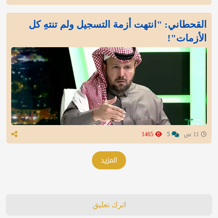
القحطاني: "انتهت أزمة التسجيل ولم تنتهِ كل
الأزمات"!
11 س
5
1465
المزيد
اترك تعليق