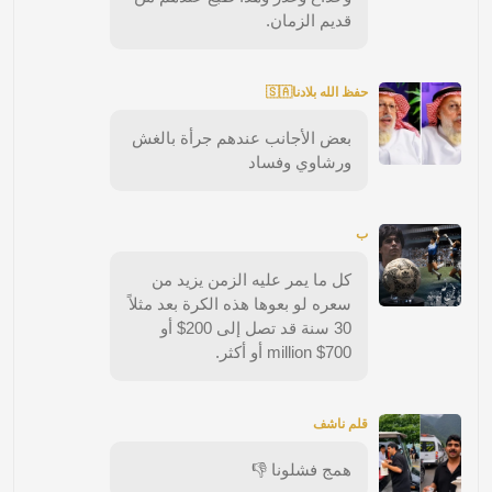
قديم الزمان.
حفظ الله بلادنا🇸🇦
بعض الأجانب عندهم جرأة بالغش
ورشاوي وفساد
ب
كل ما يمر عليه الزمن يزيد من
سعره لو بعوها هذه الكرة بعد مثلاً
30 سنة قد تصل إلى 200$ أو
700$ million أو أكثر.
قلم ناشف
همج فشلونا 👎