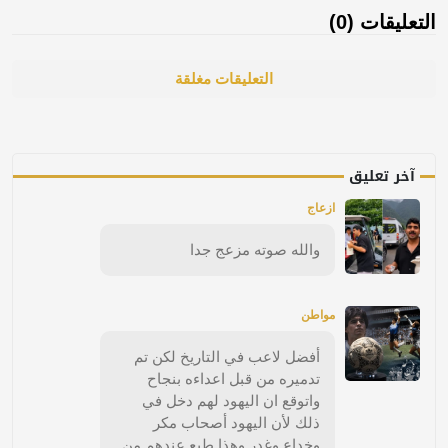
التعليقات (0)
التعليقات مغلقة
آخر تعليق
ازعاج
والله صوته مزعج جدا
مواطن
أفضل لاعب في التاريخ لكن تم
تدميره من قبل اعداءه بنجاح
واتوقع ان اليهود لهم دخل في
ذلك لأن اليهود أصحاب مكر
وخداع وغدر وهذا طبع عندهم من