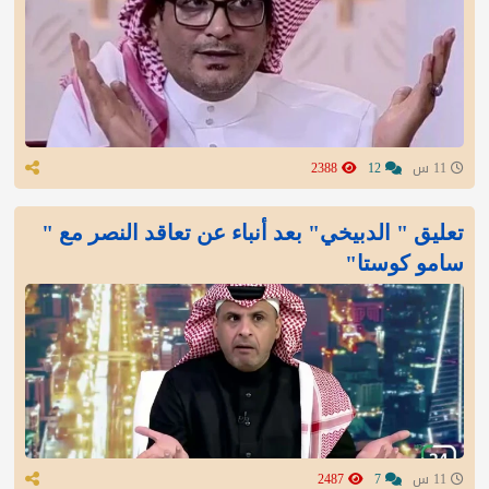
11 س
12
2388
تعليق " الدبيخي" بعد أنباء عن تعاقد النصر مع "
سامو كوستا"
11 س
7
2487