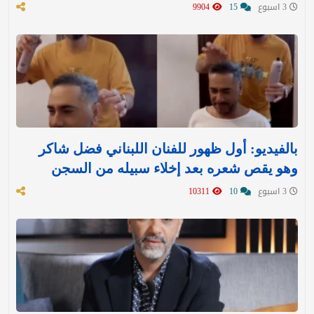
3 اسبوع
15
9904
بالفيديو: أول ظهور للفنان اللبناني فضل شاكر
وهو يقص شعره بعد إخلاء سبيله من السجن
3 اسبوع
10
10311