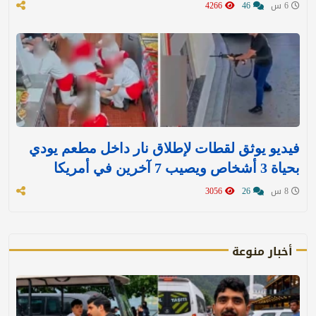
6 س
46
4266
فيديو يوثق لقطات لإطلاق نار داخل مطعم يودي
بحياة 3 أشخاص ويصيب 7 آخرين في أمريكا
8 س
26
3056
أخبار منوعة