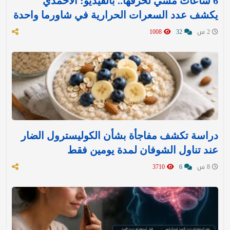
6 ساعات مشي لحرقها.. بالفيديو: الأحمدي
يكشف عدد السعرات الحرارية في شاورما واحدة
2 س
32
1008
دراسة تكشف مفاجأة بشأن الكوليسترول الضار
عند تناول الشوفان لمدة يومين فقط
8 س
6
3710