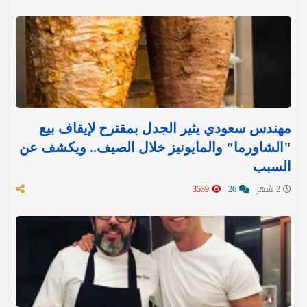
مهندس سعودي يثير الجدل بمقترح لإيقاف بيع
"الشاورما" والمايونيز خلال الصيف.. ويكشف عن
السبب
2 شهر
26
3539