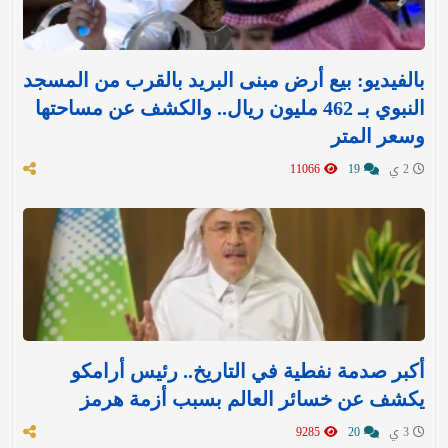
بالفيديو: بيع أرض مبنى البريد بالقرب من المسجد
النبوي بـ 462 مليون ريال.. والكشف عن مساحتها
وسعر المتر
2 ي
19
11066
أكبر صدمة نفطية في التاريخ.. رئيس أرامكو
يكشف عن خسائر العالم بسبب أزمة هرمز
3 ي
20
9285