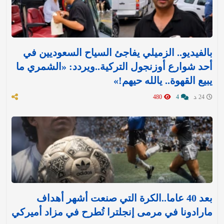
بالفيديو.. الزميلي يفاجئ السياح السعوديين في
أحد شوارع أوزنجول التركية..ويردد: «الشمري ما
يبيع القهوة.. يالله حيهم!»
24 د
4
480
بعد 40 عاما..الكرة التي صنعت أشهر أهداف
مارادونا في مرمى إنجلترا تُطرح في مزاد أميركي